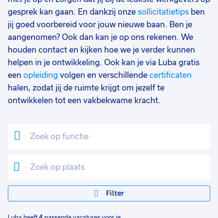
0 - 8 uur
1
gesprek kan gaan. En dankzij onze
sollicitatietips
ben
jij goed voorbereid voor jouw nieuwe baan. Ben je
aangenomen? Ook dan kan je op ons rekenen. We
houden contact en kijken hoe we je verder kunnen
helpen in je ontwikkeling. Ook kan je via Luba gratis
een
opleiding
volgen en verschillende
certificaten
halen, zodat jij de ruimte krijgt om jezelf te
ontwikkelen tot een vakbekwame kracht.
Filter
Luba heeft
4
passende vacatures voor je