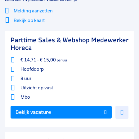
Melding aanzetten
Bekijk op kaart
Mi
Sluiten
Parttime Sales & Webshop Medewerker
Filter
lo
Horeca
€ 14,71
-
€ 15,00
per uur
Hoofddorp
8 uur
Uitzicht op vast
Mbo
Voe
Bekijk vacature
toe
aan
favo