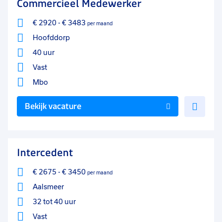
Commercieel Medewerker
€ 2920
-
€ 3483
per maand
Hoofddorp
40 uur
Vast
Mbo
Voe
Bekijk vacature
toe
aan
favo
Intercedent
€ 2675
-
€ 3450
per maand
Aalsmeer
32 tot 40 uur
Vast