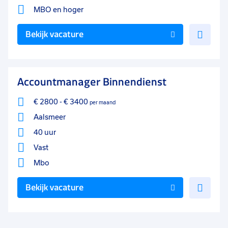
MBO
en hoger
Voe
Bekijk vacature
toe
aan
favo
Accountmanager Binnendienst
€ 2800
-
€ 3400
per maand
Aalsmeer
40 uur
Vast
Mbo
Voe
Bekijk vacature
toe
aan
favo