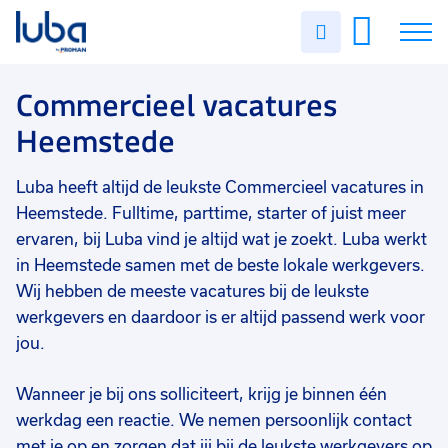
Vakgebied
0
Uren
Filter vacatures
Slui
invullen
Commercieel
4
Vacatures
Commercieel vacatures
Opleidingsniveau
0
Heemstede
Mbo
3
Over ons
HBO
1
Luba heeft altijd de leukste Commercieel vacatures in
Voor werkgevers
MBO
1
Heemstede. Fulltime, parttime, starter of juist meer
Contact
ervaren, bij Luba vind je altijd wat je zoekt. Luba werkt
MBO/HBO
1
in Heemstede samen met de beste lokale werkgevers.
Soort contract
0
Wij hebben de meeste vacatures bij de leukste
werkgevers en daardoor is er altijd passend werk voor
Vast
3
jou.
Uitzicht op vast
3
Wanneer je bij ons solliciteert, krijg je binnen één
Uren per week
0
werkdag een reactie. We nemen persoonlijk contact
37 - 40+ uur
2
met je op en zorgen dat jij bij de leukste werkgevers op