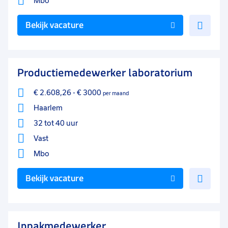
Mbo
Voe
Bekijk vacature
toe
aan
favo
Productiemedewerker laboratorium
€ 2.608,26
-
€ 3000
per maand
Haarlem
32 tot 40 uur
Vast
Mbo
Voe
Bekijk vacature
toe
aan
favo
Inpakmedewerker