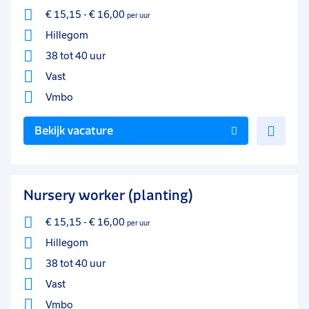
€ 15,15
-
€ 16,00
per uur
Hillegom
38 tot 40 uur
Vast
Vmbo
Voe
Bekijk vacature
toe
aan
favo
Nursery worker (planting)
€ 15,15
-
€ 16,00
per uur
Hillegom
38 tot 40 uur
Vast
Vmbo