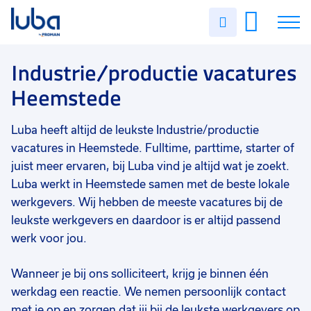
Vakgebied
0
Uren
Filter vacatures
Slui
invullen
Industrie/productie
38
Vacatures
Industrie/productie vacatures
Opleidingsniveau
0
Heemstede
Mbo
25
Over ons
Vmbo
13
Luba heeft altijd de leukste Industrie/productie
Voor werkgevers
Hbo
1
vacatures in Heemstede. Fulltime, parttime, starter of
Contact
juist meer ervaren, bij Luba vind je altijd wat je zoekt.
Havo
1
Luba werkt in Heemstede samen met de beste lokale
Soort contract
0
werkgevers. Wij hebben de meeste vacatures bij de
leukste werkgevers en daardoor is er altijd passend
Uitzicht op vast
30
werk voor jou.
Detacheren
17
Wanneer je bij ons solliciteert, krijg je binnen één
Vast
10
werkdag een reactie. We nemen persoonlijk contact
Tijdelijk
1
met je op en zorgen dat jij bij de leukste werkgevers op