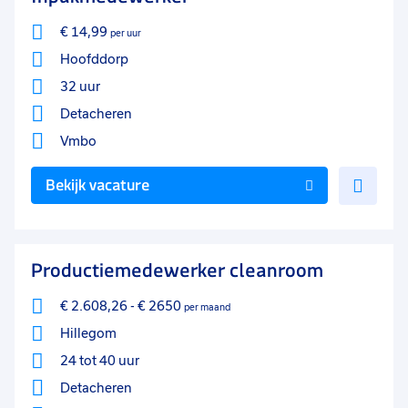
€ 14,99
per uur
Hoofddorp
32 uur
Detacheren
Vmbo
Voe
Bekijk vacature
toe
aan
favo
Productiemedewerker cleanroom
€ 2.608,26
-
€ 2650
per maand
Hillegom
24 tot 40 uur
Detacheren