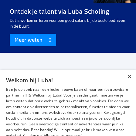
Uitzicht op vast
Vast
Va
Ontdek je talent via Luba Scholing
€ 15,89
-
€ 16,71
€ 15,15
-
€ 16,00
€ 
p.u.
p.u.
Dat is werken én leren voor een goed salaris bij de beste bedrijven
in de buurt.
Meer weten
×
Welkom bij Luba!
Vacatures
Over ons
Ben je op zoek naar een leuke nieuwe baan of naar een betrouwbare
Werken bij Luba
Voor werkgevers
partner in HR? Welkom bij Luba! Voor je verder gaat, moeten we je
laten weten dat onze website gebruik maakt van cookies. Dit doen we
Mijn Luba
Contact
om content en advertenties te personaliseren, functies te bieden voor
social media en om ons websiteverkeer te analyseren. Kort gezegd
houdt dit in dat onze website zich aanpast aan jouw persoonlijke
Instagram
Facebook
LinkedIn
YouTube
Tiktok
voorkeuren. Geen overbodige content of advertenties waar je niks
aan hebt dus. Best handig! Wil je optimaal gebruik maken van onze
website? Klik dan op 'Alle cookies toestaan'.