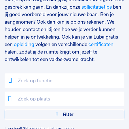
gesprek kan gaan. En dankzij onze
sollicitatietips
ben
Uren per week
0
jij goed voorbereid voor jouw nieuwe baan. Ben je
37 - 40+ uur
35
aangenomen? Ook dan kan je op ons rekenen. We
25 - 32 uur
11
houden contact en kijken hoe we je verder kunnen
helpen in je ontwikkeling. Ook kan je via Luba gratis
17 - 24 uur
4
een
opleiding
volgen en verschillende
certificaten
halen, zodat jij de ruimte krijgt om jezelf te
33 - 36 uur
2
ontwikkelen tot een vakbekwame kracht.
Filter
Luba heeft
38
passende vacatures voor je