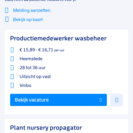
Melding aanzetten
Bekijk op kaart
Mi
Sluiten
Productiemedewerker wasbeheer
Filter
lo
€ 15,89
-
€ 16,71
per uur
Heemstede
28 tot 36 uur
Uitzicht op vast
Vmbo
Voe
Bekijk vacature
toe
aan
favo
Plant nursery propagator