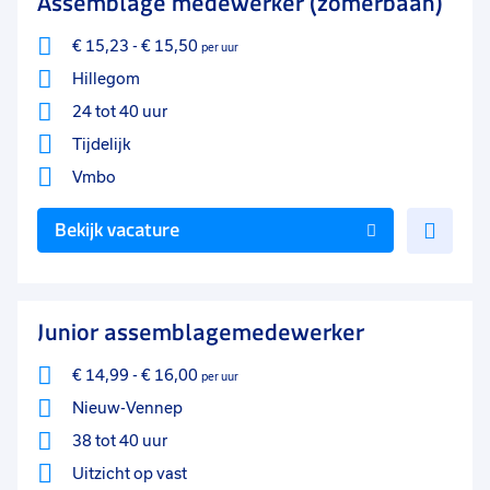
Assemblage medewerker (zomerbaan)
€ 15,23
-
€ 15,50
per uur
Hillegom
24 tot 40 uur
Tijdelijk
Vmbo
Voe
Bekijk vacature
toe
aan
favo
Junior assemblagemedewerker
€ 14,99
-
€ 16,00
per uur
Nieuw-Vennep
38 tot 40 uur
Uitzicht op vast