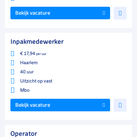
Voe
Bekijk vacature
toe
aan
favo
Inpakmedewerker
€ 17,94
per uur
Haarlem
40 uur
Uitzicht op vast
Mbo
Voe
Bekijk vacature
toe
aan
favo
Operator