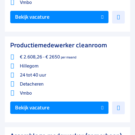
Vmbo
Voe
Bekijk vacature
toe
aan
favo
Productiemedewerker cleanroom
€ 2.608,26
-
€ 2650
per maand
Hillegom
24 tot 40 uur
Detacheren
Vmbo
Voe
Bekijk vacature
toe
aan
favo