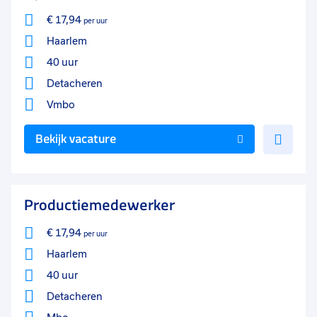
€ 17,94
per uur
Haarlem
40 uur
Detacheren
Vmbo
Voe
Bekijk vacature
toe
aan
favo
Productiemedewerker
€ 17,94
per uur
Haarlem
40 uur
Detacheren