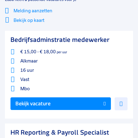
Melding aanzetten
Bekijk op kaart
Mi
Sluiten
Bedrijfsadminstratie medewerker
Filter
lo
€ 15,00
-
€ 18,00
per uur
Alkmaar
16 uur
Vast
Mbo
Voe
Bekijk vacature
toe
aan
favo
HR Reporting & Payroll Specialist