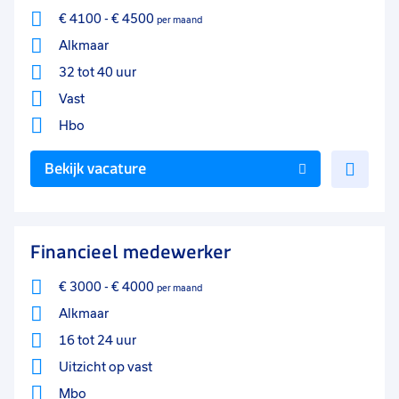
€ 4100
-
€ 4500
per maand
Alkmaar
32 tot 40 uur
Vast
Hbo
Voe
Bekijk vacature
toe
aan
favo
Financieel medewerker
€ 3000
-
€ 4000
per maand
Alkmaar
16 tot 24 uur
Uitzicht op vast
Mbo