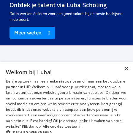
Ontdek je talent via Luba Scholing
€ 15,00
-
€ 18,00
€ 4100
-
€ 4500
€
p.u.
p.m.
Dat is werken én leren voor een goed salaris bij de beste bedrijven
in de buurt.
Meer weten
×
Welkom bij Luba!
Vacatures
Over ons
Ben je op zoek naar een leuke nieuwe baan of naar een betrouwbare
Werken bij Luba
Voor werkgevers
partner in HR? Welkom bij Luba! Voor je verder gaat, moeten we je
laten weten dat onze website gebruik maakt van cookies. Dit doen we
Mijn Luba
Contact
om content en advertenties te personaliseren, functies te bieden voor
social media en om ons websiteverkeer te analyseren. Kort gezegd
houdt dit in dat onze website zich aanpast aan jouw persoonlijke
Instagram
Facebook
LinkedIn
YouTube
Tiktok
voorkeuren. Geen overbodige content of advertenties waar je niks
aan hebt dus. Best handig! Wil je optimaal gebruik maken van onze
website? Klik dan op 'Alle cookies toestaan'.
DETAILS WEERGEVEN