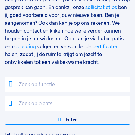
37 - 40+ uur
1
gesprek kan gaan. En dankzij onze
sollicitatietips
ben
jij goed voorbereid voor jouw nieuwe baan. Ben je
25 - 32 uur
1
aangenomen? Ook dan kan je op ons rekenen. We
17 - 24 uur
1
houden contact en kijken hoe we je verder kunnen
helpen in je ontwikkeling. Ook kan je via Luba gratis
een
opleiding
volgen en verschillende
certificaten
halen, zodat jij de ruimte krijgt om jezelf te
ontwikkelen tot een vakbekwame kracht.
Filter
Luba heeft
3
passende vacatures voor je