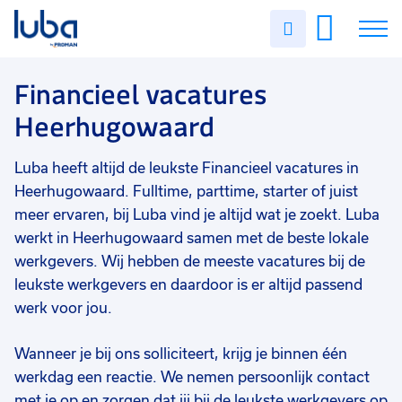
Vakgebied
0
Uren
Filter vacatures
Slui
invullen
Financieel
3
Vacatures
Financieel vacatures
Opleidingsniveau
0
Heerhugowaard
Mbo
2
Over ons
Hbo
1
Luba heeft altijd de leukste Financieel vacatures in
Voor werkgevers
Soort contract
0
Heerhugowaard. Fulltime, parttime, starter of juist
Contact
Vast
2
meer ervaren, bij Luba vind je altijd wat je zoekt. Luba
werkt in Heerhugowaard samen met de beste lokale
Uitzicht op vast
2
werkgevers. Wij hebben de meeste vacatures bij de
leukste werkgevers en daardoor is er altijd passend
Detacheren
1
werk voor jou.
Tijdelijk
1
Wanneer je bij ons solliciteert, krijg je binnen één
Uren per week
0
werkdag een reactie. We nemen persoonlijk contact
9 - 16 uur
2
met je op en zorgen dat jij bij de leukste werkgevers op