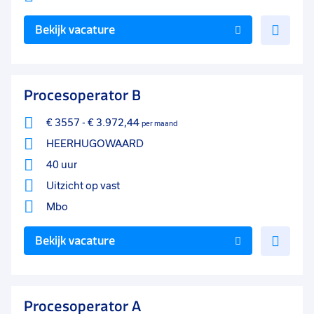
Voe
Bekijk vacature
toe
aan
favo
Procesoperator B
€ 3557
-
€ 3.972,44
per maand
HEERHUGOWAARD
40 uur
Uitzicht op vast
Mbo
Voe
Bekijk vacature
toe
aan
favo
Procesoperator A