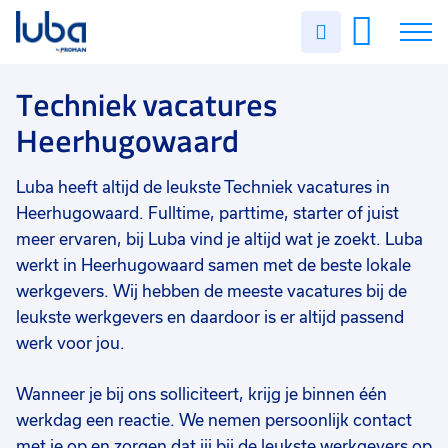
Vakgebied
0
Uren
Filter vacatures
Slui
invullen
Techniek
57
Vacatures
Techniek vacatures
Opleidingsniveau
0
Heerhugowaard
Mbo
44
Over ons
Vmbo
10
Luba heeft altijd de leukste Techniek vacatures in
Voor werkgevers
Hbo
5
Heerhugowaard. Fulltime, parttime, starter of juist
Contact
meer ervaren, bij Luba vind je altijd wat je zoekt. Luba
Havo
1
werkt in Heerhugowaard samen met de beste lokale
WO
1
werkgevers. Wij hebben de meeste vacatures bij de
leukste werkgevers en daardoor is er altijd passend
Soort contract
0
werk voor jou.
Uitzicht op vast
33
Wanneer je bij ons solliciteert, krijg je binnen één
Vast
30
werkdag een reactie. We nemen persoonlijk contact
Detacheren
12
met je op en zorgen dat jij bij de leukste werkgevers op