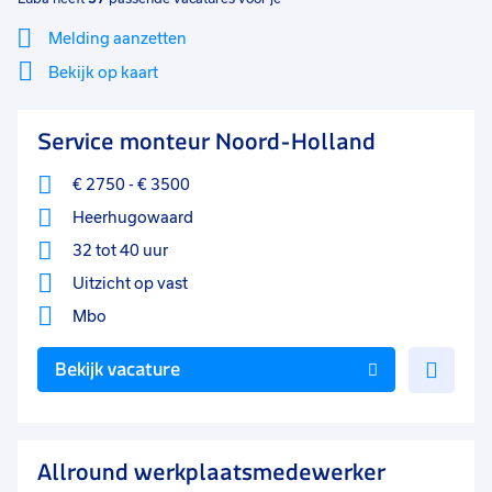
Melding aanzetten
Bekijk op kaart
Mi
Sluiten
Service monteur Noord-Holland
Filter
lo
€ 2750
-
€ 3500
Heerhugowaard
32 tot 40 uur
Uitzicht op vast
Mbo
Voe
Bekijk vacature
toe
aan
favo
Allround werkplaatsmedewerker