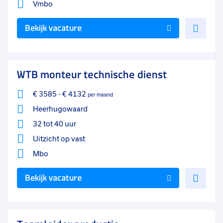
Vmbo
Voe
Bekijk vacature
toe
aan
favo
WTB monteur technische dienst
€ 3585
-
€ 4132
per maand
Heerhugowaard
32 tot 40 uur
Uitzicht op vast
Mbo
Voe
Bekijk vacature
toe
aan
favo