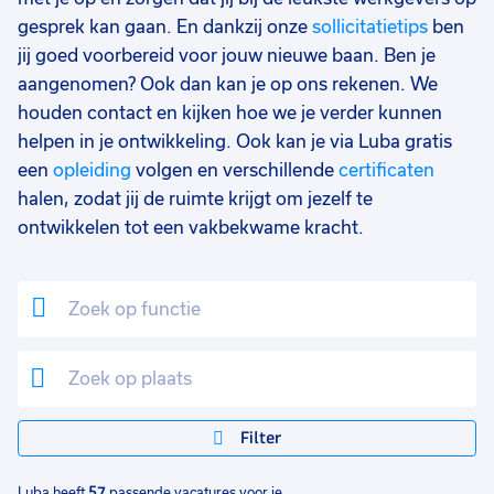
gesprek kan gaan. En dankzij onze
sollicitatietips
ben
Leerwerktraject
6
jij goed voorbereid voor jouw nieuwe baan. Ben je
Uren per week
0
aangenomen? Ook dan kan je op ons rekenen. We
37 - 40+ uur
57
houden contact en kijken hoe we je verder kunnen
helpen in je ontwikkeling. Ook kan je via Luba gratis
25 - 32 uur
22
een
opleiding
volgen en verschillende
certificaten
halen, zodat jij de ruimte krijgt om jezelf te
33 - 36 uur
2
ontwikkelen tot een vakbekwame kracht.
Filter
Luba heeft
57
passende vacatures voor je