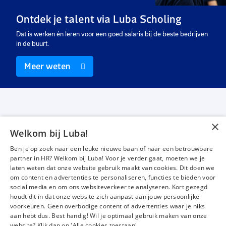
Uitzicht op vast
Vast
Ui
Ontdek je talent via Luba Scholing
€ 2750
-
€ 3500
€ 2750
-
€ 3500
€ 
p.m.
Dat is werken én leren voor een goed salaris bij de beste bedrijven
in de buurt.
Meer weten
×
Welkom bij Luba!
Vacatures
Over ons
Ben je op zoek naar een leuke nieuwe baan of naar een betrouwbare
Werken bij Luba
Voor werkgevers
partner in HR? Welkom bij Luba! Voor je verder gaat, moeten we je
laten weten dat onze website gebruik maakt van cookies. Dit doen we
Mijn Luba
Contact
om content en advertenties te personaliseren, functies te bieden voor
social media en om ons websiteverkeer te analyseren. Kort gezegd
houdt dit in dat onze website zich aanpast aan jouw persoonlijke
Instagram
Facebook
LinkedIn
YouTube
Tiktok
voorkeuren. Geen overbodige content of advertenties waar je niks
aan hebt dus. Best handig! Wil je optimaal gebruik maken van onze
website? Klik dan op 'Alle cookies toestaan'.