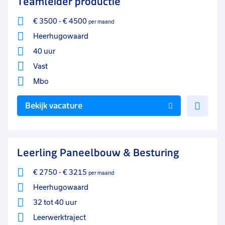
Teamleider productie
€ 3500
-
€ 4500
per maand
Heerhugowaard
40 uur
Vast
Mbo
Voe
Bekijk vacature
toe
aan
favo
Leerling Paneelbouw & Besturing
€ 2750
-
€ 3215
per maand
Heerhugowaard
32 tot 40 uur
Leerwerktraject