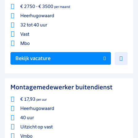
€ 2750
-
€ 3500
per maand
Heerhugowaard
32 tot 40 uur
Vast
Mbo
Voe
Bekijk vacature
toe
aan
favo
Montagemedewerker buitendienst
€ 17,93
per uur
Heerhugowaard
40 uur
Uitzicht op vast
Vmbo