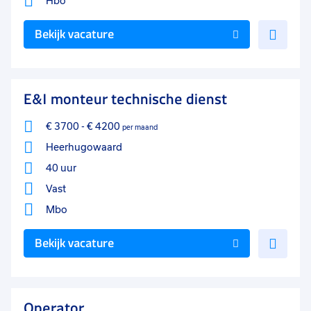
Hbo
Voe
Bekijk vacature
toe
aan
favo
E&I monteur technische dienst
€ 3700
-
€ 4200
per maand
Heerhugowaard
40 uur
Vast
Mbo
Voe
Bekijk vacature
toe
aan
favo
Operator