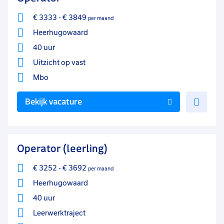
€ 3333
-
€ 3849
per maand
Heerhugowaard
40 uur
Uitzicht op vast
Mbo
Voe
Bekijk vacature
toe
aan
favo
Operator (leerling)
€ 3252
-
€ 3692
per maand
Heerhugowaard
40 uur
Leerwerktraject