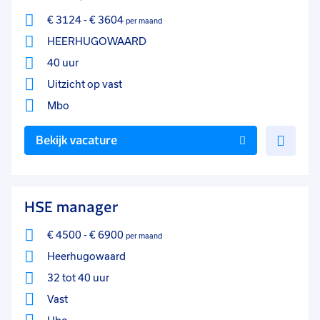
€ 3124
-
€ 3604
per maand
HEERHUGOWAARD
40 uur
Uitzicht op vast
Mbo
Voe
Bekijk vacature
toe
aan
favo
HSE manager
€ 4500
-
€ 6900
per maand
Heerhugowaard
32 tot 40 uur
Vast