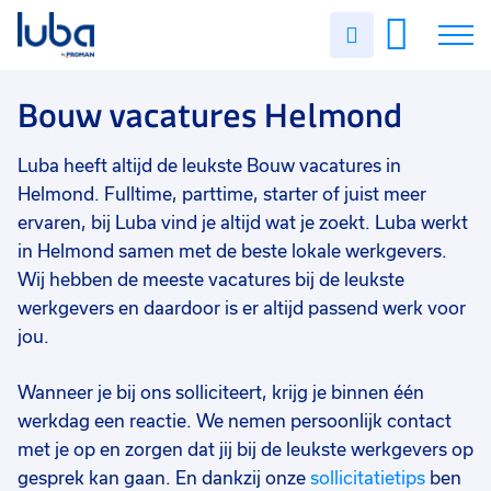
Vakgebied
0
Uren
Filter vacatures
Slui
invullen
Opleidingsniveau
0
Soort contract
0
Vacatures
Bouw vacatures Helmond
Uren per week
0
Over ons
Luba heeft altijd de leukste Bouw vacatures in
Helmond. Fulltime, parttime, starter of juist meer
Voor werkgevers
ervaren, bij Luba vind je altijd wat je zoekt. Luba werkt
in Helmond samen met de beste lokale werkgevers.
Contact
Wij hebben de meeste vacatures bij de leukste
werkgevers en daardoor is er altijd passend werk voor
jou.
Wanneer je bij ons solliciteert, krijg je binnen één
werkdag een reactie. We nemen persoonlijk contact
met je op en zorgen dat jij bij de leukste werkgevers op
gesprek kan gaan. En dankzij onze
sollicitatietips
ben