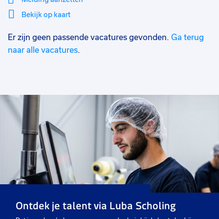
Bekijk op kaart
Er zijn geen passende vacatures gevonden.
Ga terug
Mi
Sluiten
Filter
lo
naar alle vacatures
.
Ontdek je talent via Luba Scholing