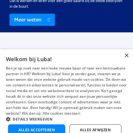
Dat is werken én leren voor een goed salaris bij de beste bedrijven
in de buurt.
Meer weten
×
Welkom bij Luba!
Vacatures
Over ons
Ben je op zoek naar een leuke nieuwe baan of naar een betrouwbare
Werken bij Luba
Voor werkgevers
partner in HR? Welkom bij Luba! Voor je verder gaat, moeten we je
laten weten dat onze website gebruik maakt van cookies. Dit doen we
Mijn Luba
Contact
om content en advertenties te personaliseren, functies te bieden voor
social media en om ons websiteverkeer te analyseren. Kort gezegd
houdt dit in dat onze website zich aanpast aan jouw persoonlijke
Instagram
Facebook
LinkedIn
YouTube
Tiktok
voorkeuren. Geen overbodige content of advertenties waar je niks
aan hebt dus. Best handig! Wil je optimaal gebruik maken van onze
website? Klik dan op 'Alle cookies toestaan'.
DETAILS WEERGEVEN
Luba wordt beoordeeld met een
4,3 uit 5
van 1484 Google-reviews
ALLES ACCEPTEREN
ALLES AFWIJZEN