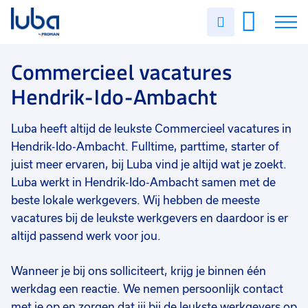
Vakgebied
0
Uren
Filter vacatures
Slui
invullen
Commercieel
3
Vacatures
Commercieel vacatures
Opleidingsniveau
0
Hendrik-Ido-Ambacht
Mbo
2
Over ons
HBO
1
Luba heeft altijd de leukste Commercieel vacatures in
Voor werkgevers
MBO
1
Hendrik-Ido-Ambacht. Fulltime, parttime, starter of
Contact
juist meer ervaren, bij Luba vind je altijd wat je zoekt.
MBO/HBO
1
Luba werkt in Hendrik-Ido-Ambacht samen met de
Soort contract
0
beste lokale werkgevers. Wij hebben de meeste
vacatures bij de leukste werkgevers en daardoor is er
Uitzicht op vast
2
altijd passend werk voor jou.
Vast
1
Wanneer je bij ons solliciteert, krijg je binnen één
Uren per week
0
werkdag een reactie. We nemen persoonlijk contact
37 - 40+ uur
2
met je op en zorgen dat jij bij de leukste werkgevers op