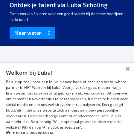
Ontdek je talent via Luba Scholing
€ 2675
-
€ 3450
€ 2800
-
€ 3300
€
p.m.
p.m.
Dat is werken én leren voor een goed salaris bij de beste bedrijven
in de buurt.
Meer weten
×
Welkom bij Luba!
Vacatures
Over ons
Ben je op zoek naar een leuke nieuwe baan of naar een betrouwbare
Werken bij Luba
Voor werkgevers
partner in HR? Welkom bij Luba! Voor je verder gaat, moeten we je
laten weten dat onze website gebruik maakt van cookies. Dit doen we
Mijn Luba
Contact
om content en advertenties te personaliseren, functies te bieden voor
social media en om ons websiteverkeer te analyseren. Kort gezegd
houdt dit in dat onze website zich aanpast aan jouw persoonlijke
Instagram
Facebook
LinkedIn
YouTube
Tiktok
voorkeuren. Geen overbodige content of advertenties waar je niks
aan hebt dus. Best handig! Wil je optimaal gebruik maken van onze
website? Klik dan op 'Alle cookies toestaan'.
DETAILS WEERGEVEN