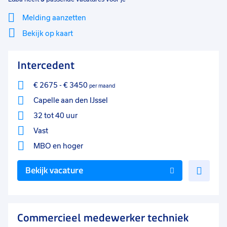
Melding aanzetten
Bekijk op kaart
Mi
Sluiten
Intercedent
Filter
lo
€ 2675
-
€ 3450
per maand
Capelle aan den IJssel
32 tot 40 uur
Vast
MBO
en hoger
Voe
Bekijk vacature
toe
aan
favo
Commercieel medewerker techniek