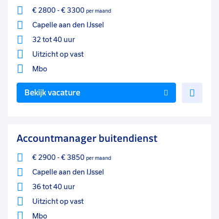
€ 2800
-
€ 3300
per maand
Capelle aan den IJssel
32 tot 40 uur
Uitzicht op vast
Mbo
Voe
Bekijk vacature
toe
aan
favo
Accountmanager buitendienst
€ 2900
-
€ 3850
per maand
Capelle aan den IJssel
36 tot 40 uur
Uitzicht op vast
Mbo