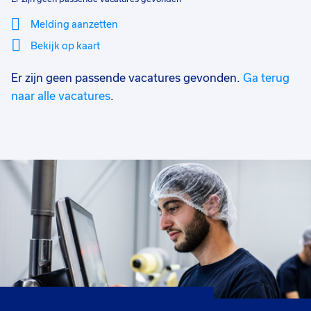
Melding aanzetten
Bekijk op kaart
Er zijn geen passende vacatures gevonden.
Ga terug
Mi
Sluiten
Filter
lo
naar alle vacatures
.