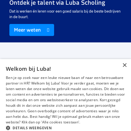
Ontdek je talent via Luba Scholing
Dat is werken én leren voor een goed salaris bij de beste bedrijven
in de buurt.
Meer weten
×
Welkom bij Luba!
Vacatures
Over ons
Ben je op zoek naar een leuke nieuwe baan of naar een betrouwbare
Werken bij Luba
Voor werkgevers
partner in HR? Welkom bij Luba! Voor je verder gaat, moeten we je
laten weten dat onze website gebruik maakt van cookies. Dit doen we
Mijn Luba
Contact
om content en advertenties te personaliseren, functies te bieden voor
social media en om ons websiteverkeer te analyseren. Kort gezegd
houdt dit in dat onze website zich aanpast aan jouw persoonlijke
Instagram
Facebook
LinkedIn
YouTube
Tiktok
voorkeuren. Geen overbodige content of advertenties waar je niks
aan hebt dus. Best handig! Wil je optimaal gebruik maken van onze
website? Klik dan op 'Alle cookies toestaan'.
DETAILS WEERGEVEN