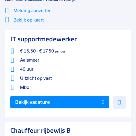
Melding aanzetten
Bekijk op kaart
Mi
Sluiten
IT supportmedewerker
Filter
lo
€ 15,50
-
€ 17,50
per uur
Aalsmeer
40 uur
Uitzicht op vast
Mbo
Voe
Bekijk vacature
toe
aan
favo
Chauffeur rijbewijs B