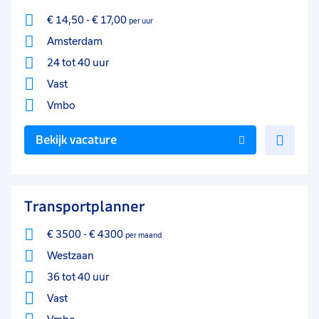
€ 14,50
-
€ 17,00
per uur
Amsterdam
24 tot 40 uur
Vast
Vmbo
Voe
Bekijk vacature
toe
aan
favo
Transportplanner
€ 3500
-
€ 4300
per maand
Westzaan
36 tot 40 uur
Vast