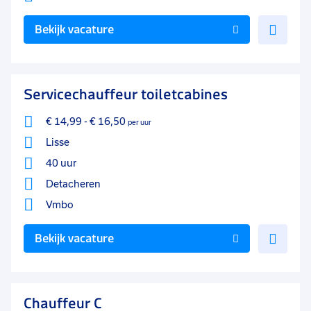
Voe
Bekijk vacature
toe
aan
favo
Servicechauffeur toiletcabines
€ 14,99
-
€ 16,50
per uur
Lisse
40 uur
Detacheren
Vmbo
Voe
Bekijk vacature
toe
aan
favo
Chauffeur C