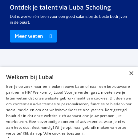
Ontdek je talent via Luba Scholing
€ 15,50
-
€ 17,50
€ 2550
-
€ 3000
€ 
p.u.
p.m.
Dat is werken én leren voor een goed salaris bij de beste bedrijven
in de buurt.
Meer weten
×
Welkom bij Luba!
Vacatures
Over ons
Ben je op zoek naar een leuke nieuwe baan of naar een betrouwbare
Werken bij Luba
Voor werkgevers
partner in HR? Welkom bij Luba! Voor je verder gaat, moeten we je
laten weten dat onze website gebruik maakt van cookies. Dit doen we
Mijn Luba
Contact
om content en advertenties te personaliseren, functies te bieden voor
social media en om ons websiteverkeer te analyseren. Kort gezegd
houdt dit in dat onze website zich aanpast aan jouw persoonlijke
Instagram
Facebook
LinkedIn
YouTube
Tiktok
voorkeuren. Geen overbodige content of advertenties waar je niks
aan hebt dus. Best handig! Wil je optimaal gebruik maken van onze
website? Klik dan op 'Alle cookies toestaan'.