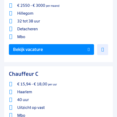
€ 2550
-
€ 3000
per maand
Hillegom
32 tot 38 uur
Detacheren
Mbo
Voe
Bekijk vacature
toe
aan
favo
Chauffeur C
€ 15,94
-
€ 18,00
per uur
Haarlem
40 uur
Uitzicht op vast
Mbo