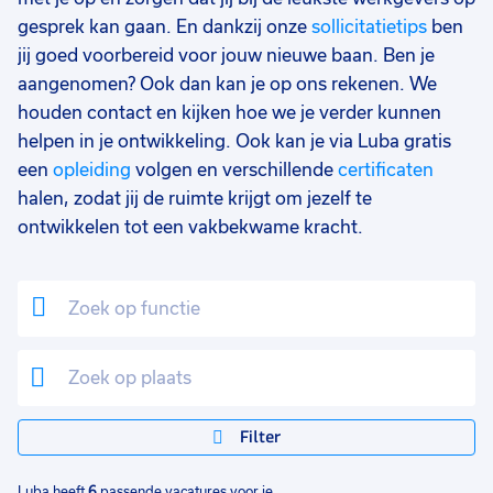
25 - 32 uur
1
gesprek kan gaan. En dankzij onze
sollicitatietips
ben
jij goed voorbereid voor jouw nieuwe baan. Ben je
33 - 36 uur
1
aangenomen? Ook dan kan je op ons rekenen. We
17 - 24 uur
1
houden contact en kijken hoe we je verder kunnen
helpen in je ontwikkeling. Ook kan je via Luba gratis
een
opleiding
volgen en verschillende
certificaten
halen, zodat jij de ruimte krijgt om jezelf te
ontwikkelen tot een vakbekwame kracht.
Filter
Luba heeft
6
passende vacatures voor je