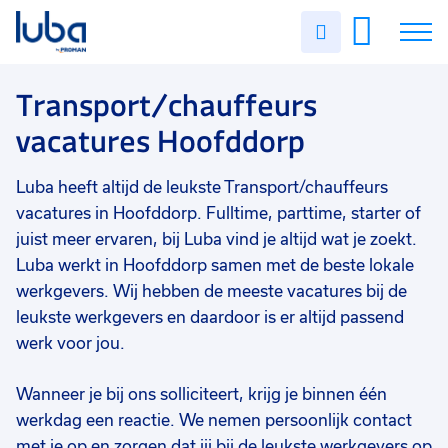
Vakgebied
0
Uren
Filter vacatures
Slui
invullen
Transport/chauffeurs
6
Vacatures
Transport/chauffeurs
Opleidingsniveau
0
vacatures Hoofddorp
Mbo
3
Over ons
Vmbo
3
Luba heeft altijd de leukste Transport/chauffeurs
Voor werkgevers
Soort contract
0
vacatures in Hoofddorp. Fulltime, parttime, starter of
Contact
Uitzicht op vast
6
juist meer ervaren, bij Luba vind je altijd wat je zoekt.
Luba werkt in Hoofddorp samen met de beste lokale
Detacheren
3
werkgevers. Wij hebben de meeste vacatures bij de
leukste werkgevers en daardoor is er altijd passend
Vast
2
werk voor jou.
Tijdelijk
2
Wanneer je bij ons solliciteert, krijg je binnen één
Uren per week
0
werkdag een reactie. We nemen persoonlijk contact
37 - 40+ uur
6
met je op en zorgen dat jij bij de leukste werkgevers op