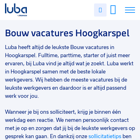
Vakgebied
0
Uren
Filter vacatures
Slui
invullen
Bouw
6
Vacatures
Bouw vacatures Hoogkarspel
Opleidingsniveau
0
Mbo
5
Over ons
Luba heeft altijd de leukste Bouw vacatures in
Hbo
1
Hoogkarspel. Fulltime, parttime, starter of juist meer
Voor werkgevers
ervaren, bij Luba vind je altijd wat je zoekt. Luba werkt
Soort contract
0
in Hoogkarspel samen met de beste lokale
Contact
Uitzicht op vast
4
werkgevers. Wij hebben de meeste vacatures bij de
Vast
3
leukste werkgevers en daardoor is er altijd passend
werk voor jou.
Detacheren
1
Wanneer je bij ons solliciteert, krijg je binnen één
Uren per week
0
werkdag een reactie. We nemen persoonlijk contact
37 - 40+ uur
6
met je op en zorgen dat jij bij de leukste werkgevers op
25 - 32 uur
5
gesprek kan gaan. En dankzij onze
sollicitatietips
ben