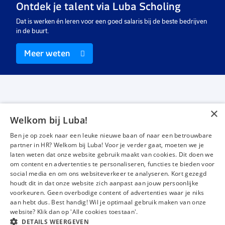
Ontdek je talent via Luba Scholing
€ 3300
-
€ 5800
€ 2894
-
€ 3130
€
p.m.
p.m.
Dat is werken én leren voor een goed salaris bij de beste bedrijven
in de buurt.
Meer weten
×
Welkom bij Luba!
Vacatures
Over ons
Ben je op zoek naar een leuke nieuwe baan of naar een betrouwbare
Werken bij Luba
Voor werkgevers
partner in HR? Welkom bij Luba! Voor je verder gaat, moeten we je
laten weten dat onze website gebruik maakt van cookies. Dit doen we
Mijn Luba
Contact
om content en advertenties te personaliseren, functies te bieden voor
social media en om ons websiteverkeer te analyseren. Kort gezegd
houdt dit in dat onze website zich aanpast aan jouw persoonlijke
Instagram
Facebook
LinkedIn
YouTube
Tiktok
voorkeuren. Geen overbodige content of advertenties waar je niks
aan hebt dus. Best handig! Wil je optimaal gebruik maken van onze
website? Klik dan op 'Alle cookies toestaan'.
DETAILS WEERGEVEN