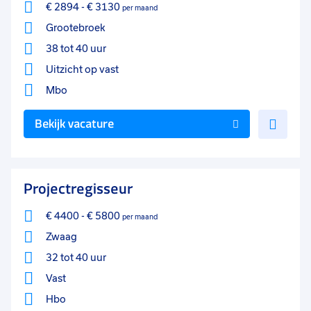
€ 2894
-
€ 3130
per maand
Grootebroek
38 tot 40 uur
Uitzicht op vast
Mbo
Voe
Bekijk vacature
toe
aan
favo
Projectregisseur
€ 4400
-
€ 5800
per maand
Zwaag
32 tot 40 uur
Vast
Hbo