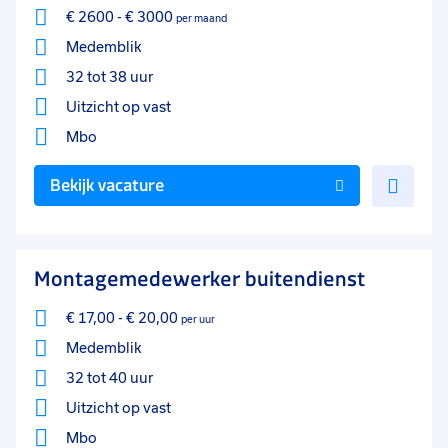
€ 2600
-
€ 3000
per maand
Medemblik
32 tot 38 uur
Uitzicht op vast
Mbo
Voe
Bekijk vacature
toe
aan
favo
Montagemedewerker buitendienst
€ 17,00
-
€ 20,00
per uur
Medemblik
32 tot 40 uur
Uitzicht op vast
Mbo