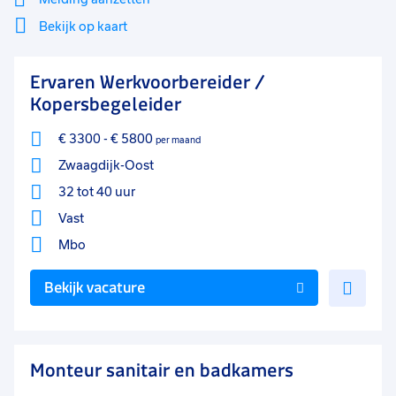
Bekijk op kaart
Mi
Sluiten
Ervaren Werkvoorbereider /
Filter
lo
Kopersbegeleider
€ 3300
-
€ 5800
per maand
Zwaagdijk-Oost
32 tot 40 uur
Vast
Mbo
Voe
Bekijk vacature
toe
aan
favo
Monteur sanitair en badkamers