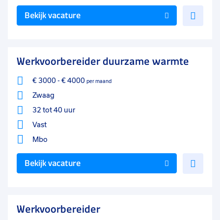
Voe
Bekijk vacature
toe
aan
favo
Werkvoorbereider duurzame warmte
€ 3000
-
€ 4000
per maand
Zwaag
32 tot 40 uur
Vast
Mbo
Voe
Bekijk vacature
toe
aan
favo
Werkvoorbereider