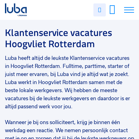
Vakgebied
0
Uren
Filter vacatures
Slui
invullen
Klantenservice
1
Vacatures
Klantenservice vacatures
Opleidingsniveau
0
Hoogvliet Rotterdam
Mbo
1
Over ons
Soort contract
0
Luba heeft altijd de leukste Klantenservice vacatures
Voor werkgevers
Uitzicht op vast
1
in Hoogvliet Rotterdam. Fulltime, parttime, starter of
Contact
juist meer ervaren, bij Luba vind je altijd wat je zoekt.
Uren per week
0
Luba werkt in Hoogvliet Rotterdam samen met de
37 - 40+ uur
1
beste lokale werkgevers. Wij hebben de meeste
25 - 32 uur
1
vacatures bij de leukste werkgevers en daardoor is er
altijd passend werk voor jou.
Wanneer je bij ons solliciteert, krijg je binnen één
werkdag een reactie. We nemen persoonlijk contact
met je op en zorgen dat jij bij de leukste werkgevers op