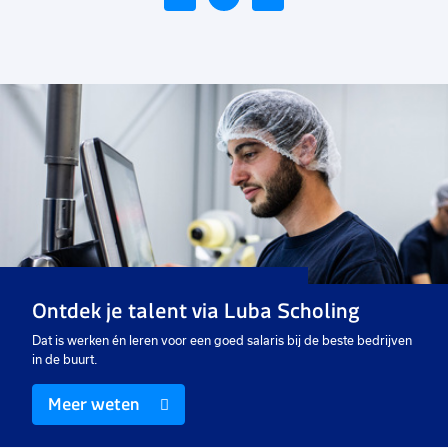
Voeg
toe
aan
favorieten
Customer service
medewerker
32 tot 40 uur
Uitzicht op vast
Ontdek je talent via Luba Scholing
€ 2800
-
€ 3400
p.m.
Dat is werken én leren voor een goed salaris bij de beste bedrijven
in de buurt.
Meer weten