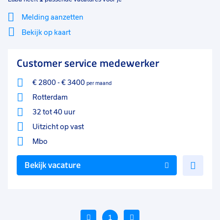
Melding aanzetten
Bekijk op kaart
Mi
Sluiten
Customer service medewerker
Filter
lo
€ 2800
-
€ 3400
per maand
Rotterdam
32 tot 40 uur
Uitzicht op vast
Mbo
Voe
Bekijk vacature
toe
aan
favo
Vorige
1
Volgende