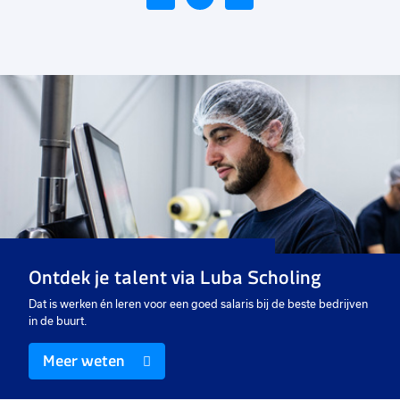
Voeg
toe
aan
favorieten
Parttime administratief
medewerker
16 uur
Uitzicht op vast
Ontdek je talent via Luba Scholing
€ 15,00
-
€ 16,00
p.u.
Dat is werken én leren voor een goed salaris bij de beste bedrijven
in de buurt.
Meer weten