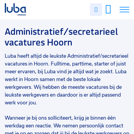
Vakgebied
0
Uren
Filter vacatures
Slui
invullen
Administratief/secretarieel
1
Vacatures
Administratief/secretarieel
Opleidingsniveau
0
vacatures Hoorn
Mbo
1
Over ons
Soort contract
0
Luba heeft altijd de leukste Administratief/secretarieel
Voor werkgevers
Uitzicht op vast
1
vacatures in Hoorn. Fulltime, parttime, starter of juist
Contact
meer ervaren, bij Luba vind je altijd wat je zoekt. Luba
Uren per week
0
werkt in Hoorn samen met de beste lokale
9 - 16 uur
1
werkgevers. Wij hebben de meeste vacatures bij de
leukste werkgevers en daardoor is er altijd passend
werk voor jou.
Wanneer je bij ons solliciteert, krijg je binnen één
werkdag een reactie. We nemen persoonlijk contact
met je op en zorgen dat jij bij de leukste werkgevers op