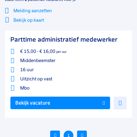
Melding aanzetten
Bekijk op kaart
Mi
Sluiten
Parttime administratief medewerker
Filter
lo
€ 15,00
-
€ 16,00
per uur
Middenbeemster
16 uur
Uitzicht op vast
Mbo
Voe
Bekijk vacature
toe
aan
favo
Vorige
1
Volgende