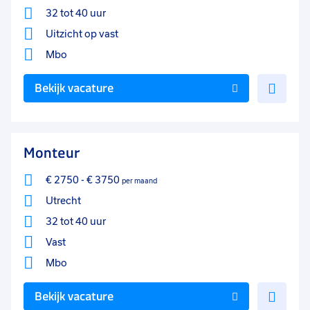
32 tot 40 uur
Uitzicht op vast
Mbo
Voe
Bekijk vacature
toe
aan
favo
Monteur
€ 2750
-
€ 3750
per maand
Utrecht
32 tot 40 uur
Vast
Mbo
Voe
Bekijk vacature
toe