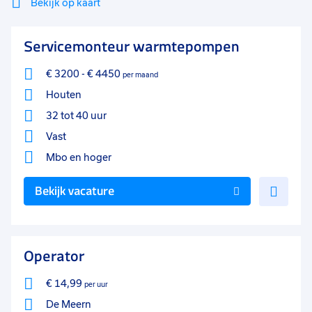
Bekijk op kaart
Mi
Sluiten
Servicemonteur warmtepompen
Filter
lo
€ 3200
-
€ 4450
per maand
Houten
32 tot 40 uur
Vast
Mbo
en hoger
Voe
Bekijk vacature
toe
aan
favo
Operator
€ 14,99
per uur
De Meern