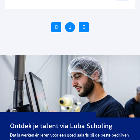
aan
favo
Vorige
1
Volgende
Voeg
Voe
toe
toe
aan
aan
favorieten
favo
Servicemonteur
Operator
Mo
warmtepompen
32 tot 40 uur
32 tot 40 uur
32
Vast
Uitzicht op vast
Va
Ontdek je talent via Luba Scholing
€ 3200
-
€ 4450
€ 14,99
€
p.m.
p.u.
Dat is werken én leren voor een goed salaris bij de beste bedrijven