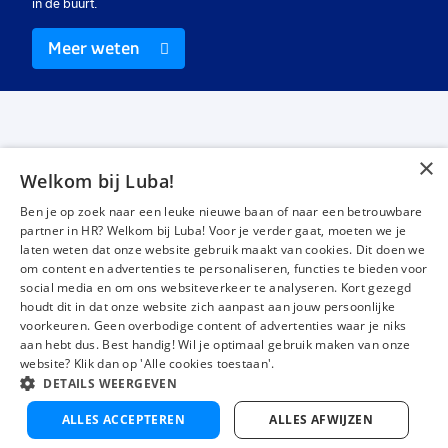
in de buurt.
Meer weten
×
Welkom bij Luba!
Vacatures
Over ons
Ben je op zoek naar een leuke nieuwe baan of naar een betrouwbare
Werken bij Luba
Voor werkgevers
partner in HR? Welkom bij Luba! Voor je verder gaat, moeten we je
laten weten dat onze website gebruik maakt van cookies. Dit doen we
Mijn Luba
Contact
om content en advertenties te personaliseren, functies te bieden voor
social media en om ons websiteverkeer te analyseren. Kort gezegd
houdt dit in dat onze website zich aanpast aan jouw persoonlijke
Instagram
Facebook
LinkedIn
YouTube
Tiktok
voorkeuren. Geen overbodige content of advertenties waar je niks
aan hebt dus. Best handig! Wil je optimaal gebruik maken van onze
website? Klik dan op 'Alle cookies toestaan'.
DETAILS WEERGEVEN
Luba wordt beoordeeld met een
4,3 uit 5
van 1484 Google-reviews
ALLES ACCEPTEREN
ALLES AFWIJZEN