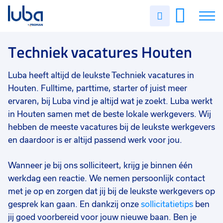
Vakgebied
0
Uren
Filter vacatures
Slui
invullen
Techniek
3
Vacatures
Techniek vacatures Houten
Opleidingsniveau
0
Mbo
3
Over ons
Luba heeft altijd de leukste Techniek vacatures in
Hbo
1
Houten. Fulltime, parttime, starter of juist meer
Voor werkgevers
ervaren, bij Luba vind je altijd wat je zoekt. Luba werkt
Soort contract
0
in Houten samen met de beste lokale werkgevers. Wij
Contact
Vast
2
hebben de meeste vacatures bij de leukste werkgevers
Uitzicht op vast
2
en daardoor is er altijd passend werk voor jou.
Tijdelijk
1
Wanneer je bij ons solliciteert, krijg je binnen één
werkdag een reactie. We nemen persoonlijk contact
Uren per week
0
met je op en zorgen dat jij bij de leukste werkgevers op
37 - 40+ uur
3
gesprek kan gaan. En dankzij onze
sollicitatietips
ben
25 - 32 uur
3
jij goed voorbereid voor jouw nieuwe baan. Ben je