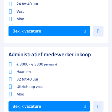
24 tot 40 uur
Vast
Mbo
Voe
Bekijk vacature
toe
aan
favo
Administratief medewerker inkoop
€ 3000
-
€ 3300
per maand
Haarlem
32 tot 40 uur
Uitzicht op vast
Mbo
Voe
Bekijk vacature
toe