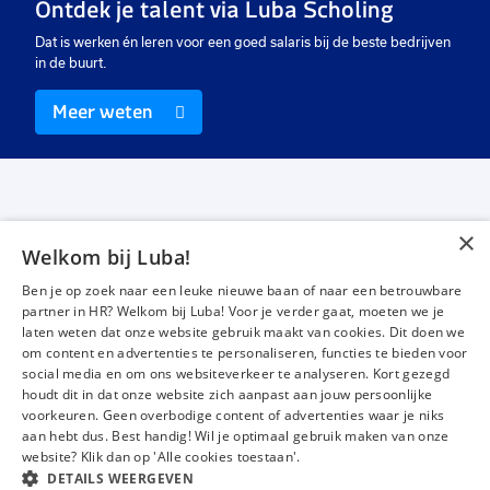
Ontdek je talent via Luba Scholing
€ 16,00
-
€ 19,00
€ 2700
-
€ 3000
€ 
p.u.
p.m.
Dat is werken én leren voor een goed salaris bij de beste bedrijven
in de buurt.
Meer weten
×
Welkom bij Luba!
Vacatures
Over ons
Ben je op zoek naar een leuke nieuwe baan of naar een betrouwbare
Werken bij Luba
Voor werkgevers
partner in HR? Welkom bij Luba! Voor je verder gaat, moeten we je
laten weten dat onze website gebruik maakt van cookies. Dit doen we
Mijn Luba
Contact
om content en advertenties te personaliseren, functies te bieden voor
social media en om ons websiteverkeer te analyseren. Kort gezegd
houdt dit in dat onze website zich aanpast aan jouw persoonlijke
Instagram
Facebook
LinkedIn
YouTube
Tiktok
voorkeuren. Geen overbodige content of advertenties waar je niks
aan hebt dus. Best handig! Wil je optimaal gebruik maken van onze
website? Klik dan op 'Alle cookies toestaan'.
DETAILS WEERGEVEN