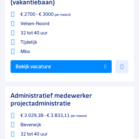
(vakantiebaan)
€ 2700
-
€ 3000
per maand
Velsen-Noord
32 tot 40 uur
Tijdelijk
Mbo
Voe
Bekijk vacature
toe
aan
favo
Administratief medewerker
projectadministratie
€ 3.029,38
-
€ 3.833,11
per maand
Beverwijk
32 tot 40 uur