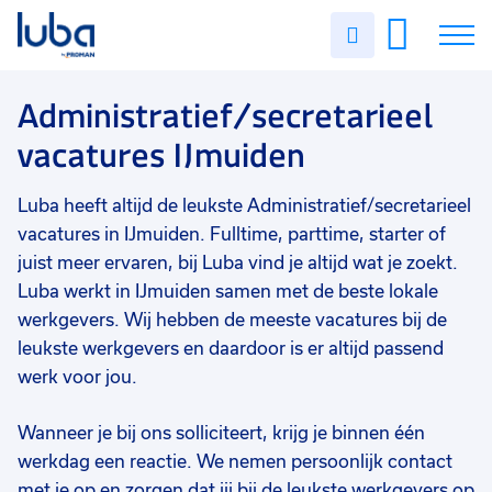
Vakgebied
0
Uren
Filter vacatures
Slui
invullen
Administratief/secretarieel
10
Vacatures
Administratief/secretarieel
Opleidingsniveau
0
vacatures IJmuiden
Mbo
10
Over ons
Hbo
2
Luba heeft altijd de leukste Administratief/secretarieel
Voor werkgevers
Soort contract
0
vacatures in IJmuiden. Fulltime, parttime, starter of
Contact
Vast
6
juist meer ervaren, bij Luba vind je altijd wat je zoekt.
Luba werkt in IJmuiden samen met de beste lokale
Uitzicht op vast
6
werkgevers. Wij hebben de meeste vacatures bij de
leukste werkgevers en daardoor is er altijd passend
Detacheren
5
werk voor jou.
Tijdelijk
2
Wanneer je bij ons solliciteert, krijg je binnen één
Uren per week
0
werkdag een reactie. We nemen persoonlijk contact
37 - 40+ uur
9
met je op en zorgen dat jij bij de leukste werkgevers op