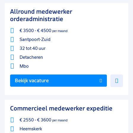
favo
Allround medewerker
orderadministratie
€ 3500
-
€ 4500
per maand
Santpoort-Zuid
32 tot 40 uur
Detacheren
Mbo
Voe
Bekijk vacature
toe
aan
favo
Commercieel medewerker expeditie
€ 2550
-
€ 3600
per maand
Heemskerk