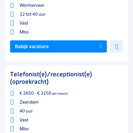
Wormerveer
32 tot 40 uur
Vast
Mbo
Voe
Bekijk vacature
toe
aan
favo
Telefonist(e)/receptionist(e)
(oproekracht)
€ 2650
-
€ 3250
per maand
Zaandam
40 uur
Vast
Mbo