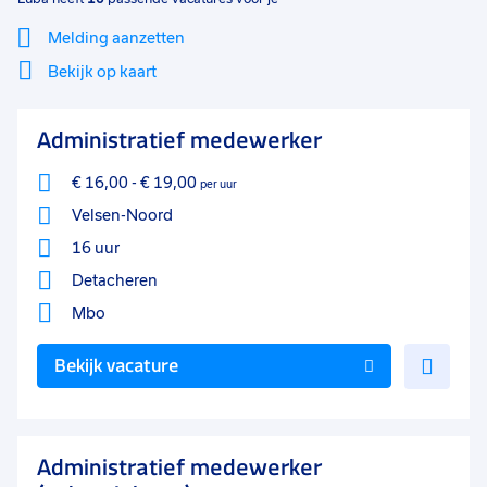
Melding aanzetten
Bekijk op kaart
Mi
Sluiten
Administratief medewerker
Filter
lo
€ 16,00
-
€ 19,00
per uur
Velsen-Noord
16 uur
Detacheren
Mbo
Voe
Bekijk vacature
toe
aan
favo
Administratief medewerker