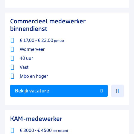
aan
favo
Commercieel medewerker
binnendienst
€ 17,00
-
€ 23,00
per uur
Wormerveer
40 uur
Vast
Mbo
en hoger
Voe
Bekijk vacature
toe
aan
favo
KAM-medewerker
€ 3000
-
€ 4500
per maand