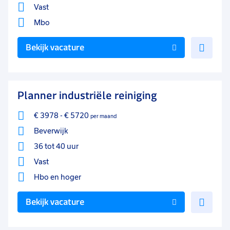
Vast
Mbo
Voe
Bekijk vacature
toe
aan
favo
Planner industriële reiniging
€ 3978
-
€ 5720
per maand
Beverwijk
36 tot 40 uur
Vast
Hbo
en hoger
Voe
Bekijk vacature
toe
aan