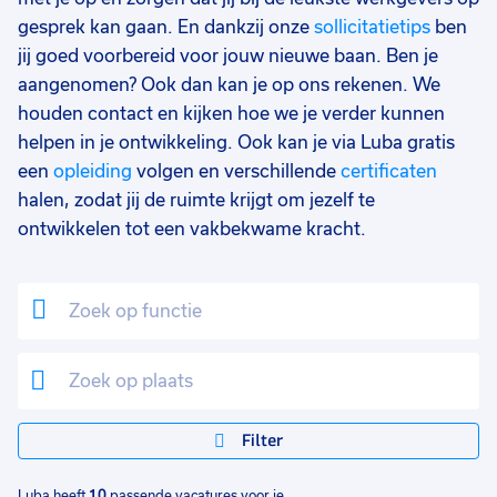
25 - 32 uur
5
gesprek kan gaan. En dankzij onze
sollicitatietips
ben
jij goed voorbereid voor jouw nieuwe baan. Ben je
33 - 36 uur
1
aangenomen? Ook dan kan je op ons rekenen. We
17 - 24 uur
1
houden contact en kijken hoe we je verder kunnen
helpen in je ontwikkeling. Ook kan je via Luba gratis
9 - 16 uur
1
een
opleiding
volgen en verschillende
certificaten
halen, zodat jij de ruimte krijgt om jezelf te
0 - 8 uur
1
ontwikkelen tot een vakbekwame kracht.
Filter
Luba heeft
10
passende vacatures voor je