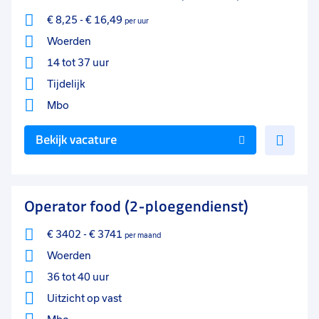
€ 8,25
-
€ 16,49
per uur
Woerden
14 tot 37 uur
Tijdelijk
Mbo
Voe
Bekijk vacature
toe
aan
favo
Operator food (2-ploegendienst)
€ 3402
-
€ 3741
per maand
Woerden
36 tot 40 uur
Uitzicht op vast