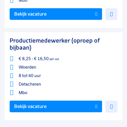
Mbo
Voe
Bekijk vacature
toe
aan
favo
Productiemedewerker (oproep of
bijbaan)
€ 8,25
-
€ 16,50
per uur
Woerden
8 tot 40 uur
Detacheren
Mbo
Voe
Bekijk vacature
toe
aan
favo