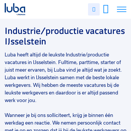
Vakgebied
0
Uren
Filter vacatures
Slui
invullen
Industrie/productie
7
Vacatures
Industrie/productie vacatures
Opleidingsniveau
0
IJsselstein
Mbo
7
Over ons
Soort contract
0
Luba heeft altijd de leukste Industrie/productie
Voor werkgevers
Uitzicht op vast
5
vacatures in IJsselstein. Fulltime, parttime, starter of
Contact
Detacheren
2
juist meer ervaren, bij Luba vind je altijd wat je zoekt.
Luba werkt in IJsselstein samen met de beste lokale
Tijdelijk
2
werkgevers. Wij hebben de meeste vacatures bij de
leukste werkgevers en daardoor is er altijd passend
Uren per week
0
werk voor jou.
37 - 40+ uur
7
25 - 32 uur
1
Wanneer je bij ons solliciteert, krijg je binnen één
werkdag een reactie. We nemen persoonlijk contact
33 - 36 uur
1
met je op en zorgen dat jij bij de leukste werkgevers op