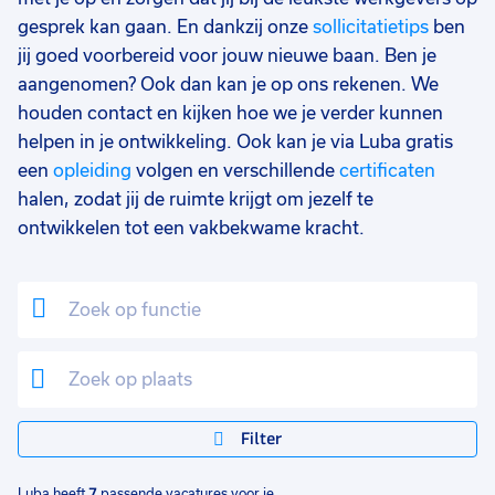
9 - 16 uur
1
gesprek kan gaan. En dankzij onze
sollicitatietips
ben
jij goed voorbereid voor jouw nieuwe baan. Ben je
0 - 8 uur
1
aangenomen? Ook dan kan je op ons rekenen. We
houden contact en kijken hoe we je verder kunnen
helpen in je ontwikkeling. Ook kan je via Luba gratis
een
opleiding
volgen en verschillende
certificaten
halen, zodat jij de ruimte krijgt om jezelf te
ontwikkelen tot een vakbekwame kracht.
Filter
Luba heeft
7
passende vacatures voor je