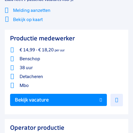
Melding aanzetten
Bekijk op kaart
Mi
Sluiten
Productie medewerker
Filter
lo
€ 14,99
-
€ 18,20
per uur
Benschop
38 uur
Detacheren
Mbo
Voe
Bekijk vacature
toe
aan
favo
Operator productie