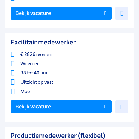
Voe
Bekijk vacature
toe
aan
favo
Facilitair medewerker
€ 2826
per maand
Woerden
38 tot 40 uur
Uitzicht op vast
Mbo
Voe
Bekijk vacature
toe
aan
favo
Productiemedewerker (flexibel)