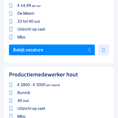
€ 14,99
per uur
De Meern
32 tot 40 uur
Uitzicht op vast
Mbo
Voe
Bekijk vacature
toe
aan
favo
Productiemedewerker hout
€ 2800
-
€ 3000
per maand
Bunnik
40 uur
Uitzicht op vast
Mbo