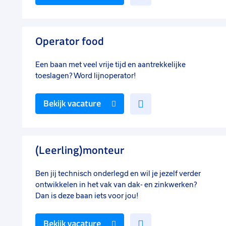
toe
aan
favorieten
Operator food
Een baan met veel vrije tijd en aantrekkelijke
toeslagen? Word lijnoperator!
Voeg
Bekijk vacature
toe
aan
favorieten
(Leerling)monteur
Ben jij technisch onderlegd en wil je jezelf verder
ontwikkelen in het vak van dak- en zinkwerken?
Dan is deze baan iets voor jou!
Voeg
Bekijk vacature