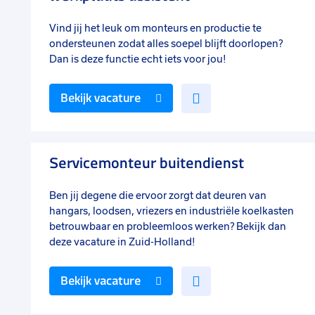
Vind jij het leuk om monteurs en productie te
ondersteunen zodat alles soepel blijft doorlopen?
Dan is deze functie echt iets voor jou!
Voeg
Bekijk vacature
toe
aan
favorieten
Servicemonteur buitendienst
Ben jij degene die ervoor zorgt dat deuren van
hangars, loodsen, vriezers en industriële koelkasten
betrouwbaar en probleemloos werken? Bekijk dan
deze vacature in Zuid-Holland!
Voeg
Bekijk vacature
toe
aan