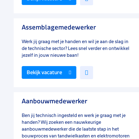
toe
aan
favorieten
Assemblagemedewerker
Werk jij graag met je handen en wil je aan de slag in
de technische sector? Lees snel verder en ontwikkel
jezelf in jouw nieuwe baan!
Voeg
Bekijk vacature
toe
aan
favorieten
Aanbouwmedewerker
Ben jij technisch ingesteld en werk je graag met je
handen? Wij zoeken een nauwkeurige
aanbouwmedewerker die de laatste stap in het
bouwproces van tandwielkasten en elektromotoren