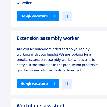
wil zetten.
Voeg
Bekijk vacature
toe
aan
favorieten
Extension assembly worker
Are you technically minded and do you enjoy
working with your hands? We are looking for a
precise extension assembly worker who wants to
carry out the final step in the production process of
gearboxes and electric motors. Read on!
Voeg
Bekijk vacature
toe
aan
favorieten
Werkplaats assistent