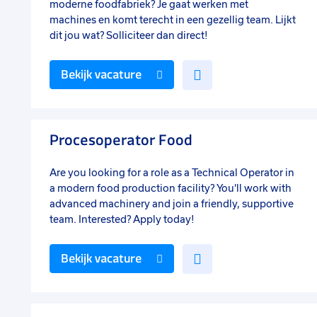
moderne foodfabriek? Je gaat werken met
machines en komt terecht in een gezellig team. Lijkt
dit jou wat? Solliciteer dan direct!
Voeg
Bekijk vacature
toe
aan
favorieten
Procesoperator Food
Are you looking for a role as a Technical Operator in
a modern food production facility? You'll work with
advanced machinery and join a friendly, supportive
team. Interested? Apply today!
Voeg
Bekijk vacature
toe
aan
favorieten