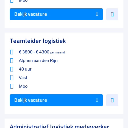
Mbo
Voe
Bekijk vacature
toe
aan
favo
Teamleider logistiek
€ 3800
-
€ 4300
per maand
Alphen aan den Rijn
40 uur
Vast
Mbo
Voe
Bekijk vacature
toe
aan
favo
Administratief logistiek medewerker