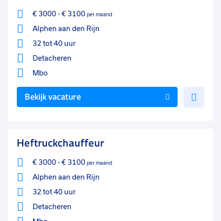
€ 3000
-
€ 3100
per maand
Alphen aan den Rijn
32 tot 40 uur
Detacheren
Mbo
Voe
Bekijk vacature
toe
aan
favo
Heftruckchauffeur
€ 3000
-
€ 3100
per maand
Alphen aan den Rijn
32 tot 40 uur
Detacheren