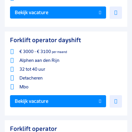
Voe
Bekijk vacature
toe
aan
favo
Forklift operator dayshift
€ 3000
-
€ 3100
per maand
Alphen aan den Rijn
32 tot 40 uur
Detacheren
Mbo
Voe
Bekijk vacature
toe
aan
favo
Forklift operator