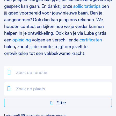
25 - 32 uur
12
gesprek kan gaan. En dankzij onze
sollicitatietips
ben
jij goed voorbereid voor jouw nieuwe baan. Ben je
9 - 16 uur
4
aangenomen? Ook dan kan je op ons rekenen. We
17 - 24 uur
3
houden contact en kijken hoe we je verder kunnen
helpen in je ontwikkeling. Ook kan je via Luba gratis
0 - 8 uur
1
een
opleiding
volgen en verschillende
certificaten
halen, zodat jij de ruimte krijgt om jezelf te
ontwikkelen tot een vakbekwame kracht.
Filter
Luba heeft
30
passende vacatures voor je