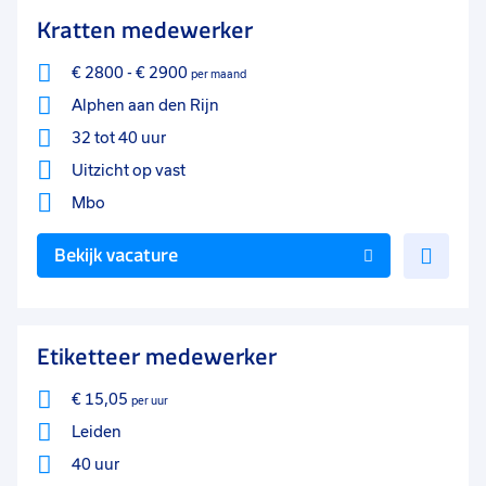
favo
Kratten medewerker
€ 2800
-
€ 2900
per maand
Alphen aan den Rijn
32 tot 40 uur
Uitzicht op vast
Mbo
Voe
Bekijk vacature
toe
aan
favo
Etiketteer medewerker
€ 15,05
per uur
Leiden
40 uur