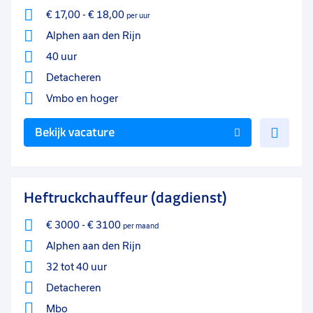
€ 17,00
-
€ 18,00
per uur
Alphen aan den Rijn
40 uur
Detacheren
Vmbo
en hoger
Voe
Bekijk vacature
toe
aan
favo
Heftruckchauffeur (dagdienst)
€ 3000
-
€ 3100
per maand
Alphen aan den Rijn
32 tot 40 uur
Detacheren
Mbo