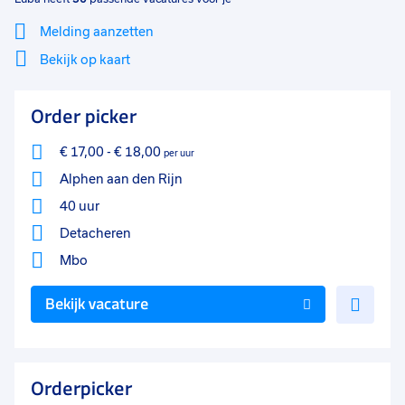
Melding aanzetten
Bekijk op kaart
Mi
Sluiten
Order picker
Filter
lo
€ 17,00
-
€ 18,00
per uur
Alphen aan den Rijn
40 uur
Detacheren
Mbo
Voe
Bekijk vacature
toe
aan
favo
Orderpicker