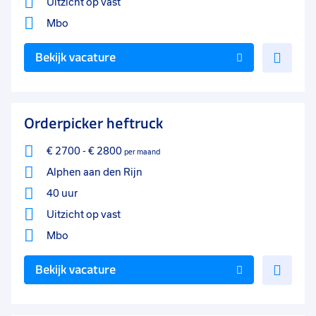
Uitzicht op vast
Mbo
Voe
Bekijk vacature
toe
aan
favo
Orderpicker heftruck
€ 2700
-
€ 2800
per maand
Alphen aan den Rijn
40 uur
Uitzicht op vast
Mbo
Voe
Bekijk vacature
toe
aan