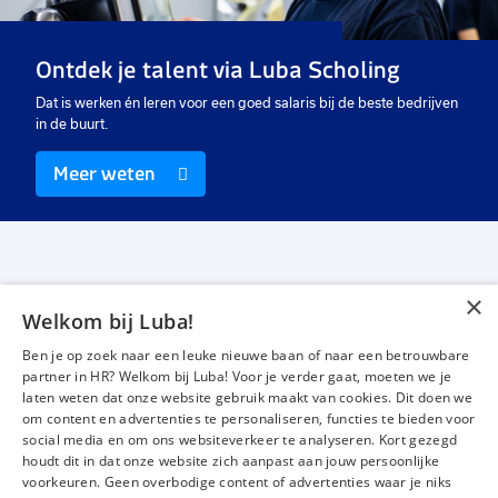
40 uur
40 uur
32
Detacheren
Detacheren
De
Ontdek je talent via Luba Scholing
€ 17,00
-
€ 18,00
€ 17,00
-
€ 18,00
€
p.u.
p.u.
Dat is werken én leren voor een goed salaris bij de beste bedrijven
in de buurt.
Meer weten
×
Welkom bij Luba!
Vacatures
Over ons
Ben je op zoek naar een leuke nieuwe baan of naar een betrouwbare
Werken bij Luba
Voor werkgevers
partner in HR? Welkom bij Luba! Voor je verder gaat, moeten we je
laten weten dat onze website gebruik maakt van cookies. Dit doen we
Mijn Luba
Contact
om content en advertenties te personaliseren, functies te bieden voor
social media en om ons websiteverkeer te analyseren. Kort gezegd
houdt dit in dat onze website zich aanpast aan jouw persoonlijke
Instagram
Facebook
LinkedIn
YouTube
Tiktok
voorkeuren. Geen overbodige content of advertenties waar je niks