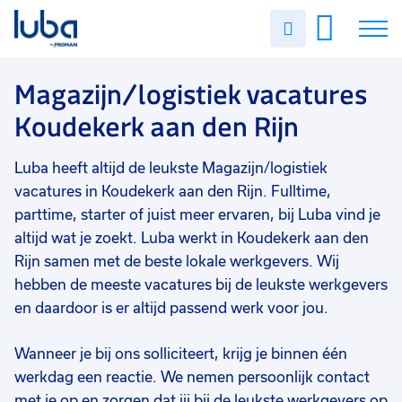
Vakgebied
0
Uren
Filter vacatures
Slui
invullen
Magazijn/logistiek
30
Vacatures
Magazijn/logistiek vacatures
Opleidingsniveau
0
Koudekerk aan den Rijn
Mbo
23
Over ons
Vmbo
11
Luba heeft altijd de leukste Magazijn/logistiek
Voor werkgevers
Havo
1
vacatures in Koudekerk aan den Rijn. Fulltime,
Contact
parttime, starter of juist meer ervaren, bij Luba vind je
Soort contract
0
altijd wat je zoekt. Luba werkt in Koudekerk aan den
Uitzicht op vast
27
Rijn samen met de beste lokale werkgevers. Wij
hebben de meeste vacatures bij de leukste werkgevers
Detacheren
12
en daardoor is er altijd passend werk voor jou.
Vast
2
Wanneer je bij ons solliciteert, krijg je binnen één
Uren per week
0
werkdag een reactie. We nemen persoonlijk contact
37 - 40+ uur
29
met je op en zorgen dat jij bij de leukste werkgevers op