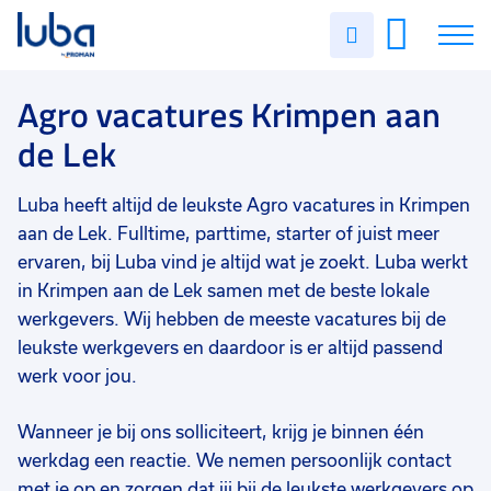
Vakgebied
0
Uren
Filter vacatures
Slui
invullen
Opleidingsniveau
0
Soort contract
0
Vacatures
Agro vacatures Krimpen aan
Uren per week
0
de Lek
Over ons
Luba heeft altijd de leukste Agro vacatures in Krimpen
Voor werkgevers
aan de Lek. Fulltime, parttime, starter of juist meer
Contact
ervaren, bij Luba vind je altijd wat je zoekt. Luba werkt
in Krimpen aan de Lek samen met de beste lokale
werkgevers. Wij hebben de meeste vacatures bij de
leukste werkgevers en daardoor is er altijd passend
werk voor jou.
Wanneer je bij ons solliciteert, krijg je binnen één
werkdag een reactie. We nemen persoonlijk contact
met je op en zorgen dat jij bij de leukste werkgevers op