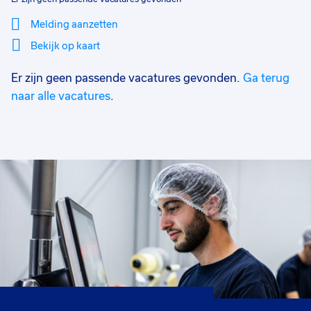
Melding aanzetten
Bekijk op kaart
Er zijn geen passende vacatures gevonden.
Ga terug
Mi
Sluiten
Filter
lo
naar alle vacatures
.