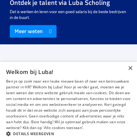
Ontdek je talent via Luba Scholing
Dat is werken én leren voor een goed salaris bij de beste bedrijven
in de buurt.
Meer weten
×
Welkom bij Luba!
Vacatures
Over ons
Ben je op zoek naar een leuke nieuwe baan of naar een betrouwbare
Werken bij Luba
Voor werkgevers
partner in HR? Welkom bij Luba! Voor je verder gaat, moeten we je
laten weten dat onze website gebruik maakt van cookies. Dit doen we
Mijn Luba
Contact
om content en advertenties te personaliseren, functies te bieden voor
social media en om ons websiteverkeer te analyseren. Kort gezegd
houdt dit in dat onze website zich aanpast aan jouw persoonlijke
Instagram
Facebook
LinkedIn
YouTube
Tiktok
voorkeuren. Geen overbodige content of advertenties waar je niks
aan hebt dus. Best handig! Wil je optimaal gebruik maken van onze
website? Klik dan op 'Alle cookies toestaan'.
DETAILS WEERGEVEN