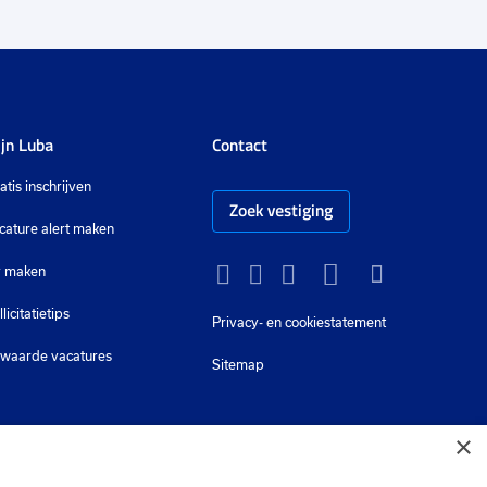
jn Luba
Contact
atis inschrijven
Zoek vestiging
cature alert maken
 maken
Instagram
Facebook
LinkedIn
YouTube
Tiktok
llicitatietips
Privacy-
en cookiestatement
waarde vacatures
Sitemap
×