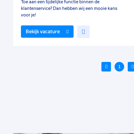
Toe aan een tijdelijke functie binnen de
klantenservice? Dan hebben wij een mooie kans
voor je!
Voeg
Bekijk vacature
toe
aan
favorieten
Vorige
1