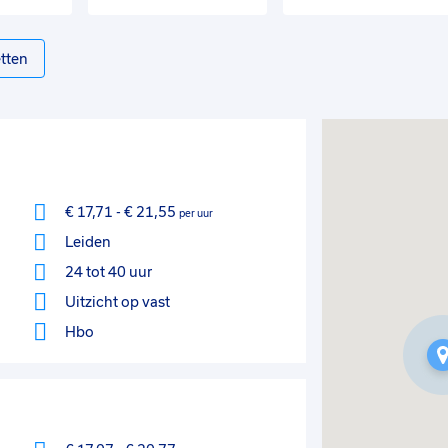
tten
€ 17,71
-
€ 21,55
per uur
Leiden
24 tot 40 uur
Uitzicht op vast
Hbo