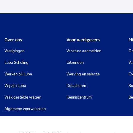
Over ons
Voor werkgevers
Mi
Vestigingen
Vacature aanmelden
Gr
Luba Scholing
Uitzenden
Va
Werken bij Luba
Werving en selectie
Cv
Wij zijn Luba
Detacheren
So
Vaak gestelde vragen
Kenniscentrum
Be
Algemene voorwaarden