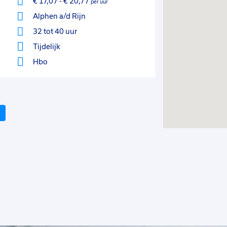
€ 17,07
-
€ 20,77
per uur
Alphen a/d Rijn
32 tot 40 uur
Tijdelijk
Hbo
Volgende