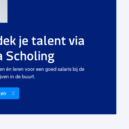
g
ek je talent via
rieten
 Scholing
en én leren voor een goed salaris bij de
jven in de buurt.
ten