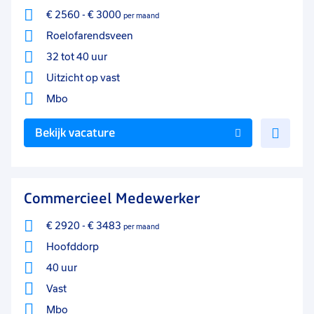
€ 2560
-
€ 3000
per maand
Roelofarendsveen
32 tot 40 uur
Uitzicht op vast
Mbo
Voe
Bekijk vacature
toe
aan
favo
Commercieel Medewerker
€ 2920
-
€ 3483
per maand
Hoofddorp
40 uur
Vast
Mbo