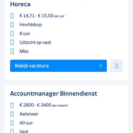
Horeca
€ 14,71
-
€ 15,00
per uur
Hoofddorp
8 uur
Uitzicht op vast
Mbo
Voe
Bekijk vacature
toe
aan
favo
Accountmanager Binnendienst
€ 2800
-
€ 3400
per maand
Aalsmeer
40 uur
Vast