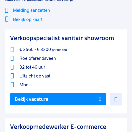
Melding aanzetten
Bekijk op kaart
Mi
Sluiten
Verkoopspecialist sanitair showroom
Filter
lo
€ 2560
-
€ 3200
per maand
Roelofarendsveen
32 tot 40 uur
Uitzicht op vast
Mbo
Voe
Bekijk vacature
toe
aan
favo
Verkoopmedewerker E-commerce