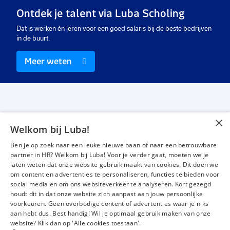
Ontdek je talent via Luba Scholing
€ 2560
-
€ 3200
€ 2560
-
€ 3000
€
p.m.
p.m.
Dat is werken én leren voor een goed salaris bij de beste bedrijven
in de buurt.
Meer weten
×
Welkom bij Luba!
Vacatures
Over ons
Ben je op zoek naar een leuke nieuwe baan of naar een betrouwbare
Werken bij Luba
Voor werkgevers
partner in HR? Welkom bij Luba! Voor je verder gaat, moeten we je
laten weten dat onze website gebruik maakt van cookies. Dit doen we
Mijn Luba
Contact
om content en advertenties te personaliseren, functies te bieden voor
social media en om ons websiteverkeer te analyseren. Kort gezegd
houdt dit in dat onze website zich aanpast aan jouw persoonlijke
Instagram
Facebook
LinkedIn
YouTube
Tiktok
voorkeuren. Geen overbodige content of advertenties waar je niks
aan hebt dus. Best handig! Wil je optimaal gebruik maken van onze
website? Klik dan op 'Alle cookies toestaan'.