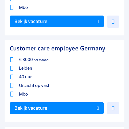
Mbo
Voe
Bekijk vacature
toe
aan
favo
Customer care employee Germany
€ 3000
per maand
Leiden
40 uur
Uitzicht op vast
Mbo
Voe
Bekijk vacature
toe
aan
favo