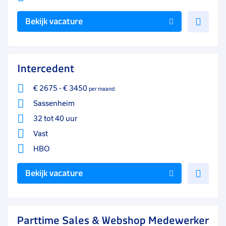
Voe
Bekijk vacature
toe
aan
favo
Intercedent
€ 2675
-
€ 3450
per maand
Sassenheim
32 tot 40 uur
Vast
HBO
Voe
Bekijk vacature
toe
aan
favo
Parttime Sales & Webshop Medewerker