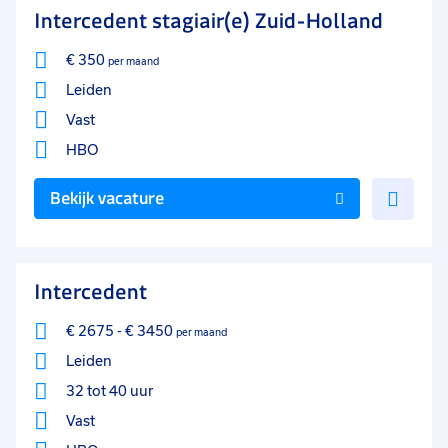
Intercedent stagiair(e) Zuid-Holland
€ 350
per maand
Leiden
Vast
HBO
Voe
Bekijk vacature
toe
aan
favo
Intercedent
€ 2675
-
€ 3450
per maand
Leiden
32 tot 40 uur
Vast