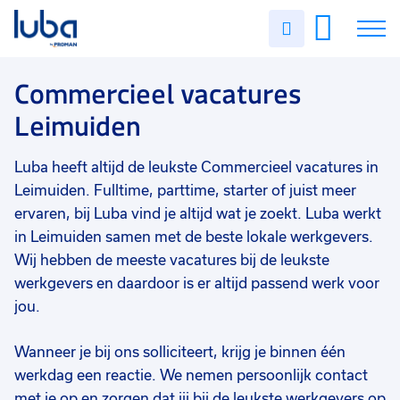
Vakgebied
0
Uren
Filter vacatures
Slui
invullen
Commercieel
9
Vacatures
Commercieel vacatures
Opleidingsniveau
0
Leimuiden
Mbo
6
Over ons
HBO
3
Luba heeft altijd de leukste Commercieel vacatures in
Voor werkgevers
Soort contract
0
Leimuiden. Fulltime, parttime, starter of juist meer
Contact
Uitzicht op vast
6
ervaren, bij Luba vind je altijd wat je zoekt. Luba werkt
in Leimuiden samen met de beste lokale werkgevers.
Vast
5
Wij hebben de meeste vacatures bij de leukste
werkgevers en daardoor is er altijd passend werk voor
Uren per week
0
jou.
37 - 40+ uur
5
25 - 32 uur
2
Wanneer je bij ons solliciteert, krijg je binnen één
werkdag een reactie. We nemen persoonlijk contact
0 - 8 uur
1
met je op en zorgen dat jij bij de leukste werkgevers op