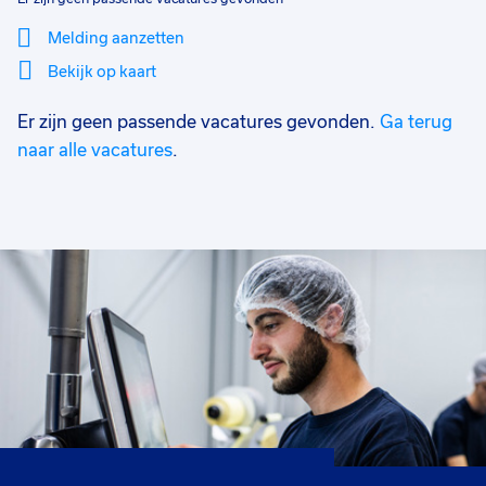
Melding aanzetten
Bekijk op kaart
Er zijn geen passende vacatures gevonden.
Ga terug
Mi
Sluiten
Filter
lo
naar alle vacatures
.