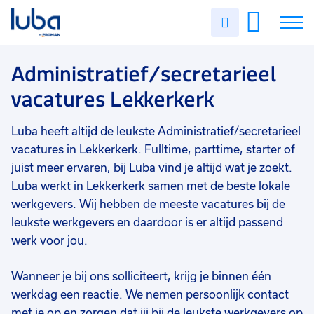
Vakgebied
0
Uren
Filter vacatures
Slui
invullen
Opleidingsniveau
0
Soort contract
0
Vacatures
Administratief/secretarieel
Uren per week
0
vacatures Lekkerkerk
Over ons
Luba heeft altijd de leukste Administratief/secretarieel
Voor werkgevers
vacatures in Lekkerkerk. Fulltime, parttime, starter of
Contact
juist meer ervaren, bij Luba vind je altijd wat je zoekt.
Luba werkt in Lekkerkerk samen met de beste lokale
werkgevers. Wij hebben de meeste vacatures bij de
leukste werkgevers en daardoor is er altijd passend
werk voor jou.
Wanneer je bij ons solliciteert, krijg je binnen één
werkdag een reactie. We nemen persoonlijk contact
met je op en zorgen dat jij bij de leukste werkgevers op