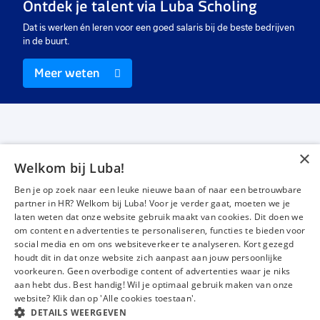
Ontdek je talent via Luba Scholing
Dat is werken én leren voor een goed salaris bij de beste bedrijven
in de buurt.
Meer weten
×
Welkom bij Luba!
Vacatures
Over ons
Ben je op zoek naar een leuke nieuwe baan of naar een betrouwbare
Werken bij Luba
Voor werkgevers
partner in HR? Welkom bij Luba! Voor je verder gaat, moeten we je
laten weten dat onze website gebruik maakt van cookies. Dit doen we
Mijn Luba
Contact
om content en advertenties te personaliseren, functies te bieden voor
social media en om ons websiteverkeer te analyseren. Kort gezegd
houdt dit in dat onze website zich aanpast aan jouw persoonlijke
Instagram
Facebook
LinkedIn
YouTube
Tiktok
voorkeuren. Geen overbodige content of advertenties waar je niks
aan hebt dus. Best handig! Wil je optimaal gebruik maken van onze
website? Klik dan op 'Alle cookies toestaan'.
DETAILS WEERGEVEN