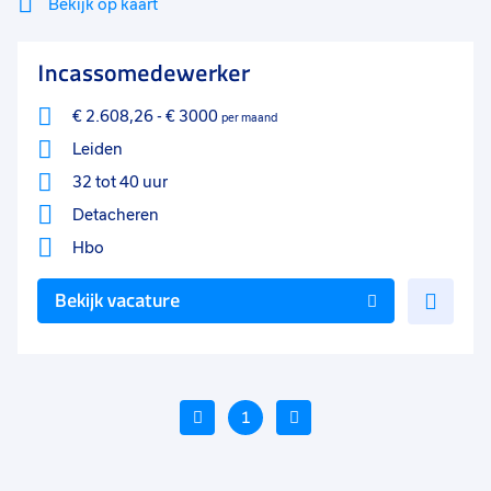
Bekijk op kaart
Mi
Sluiten
Incassomedewerker
Filter
lo
€ 2.608,26
-
€ 3000
per maand
Leiden
32 tot 40 uur
Detacheren
Hbo
Voe
Bekijk vacature
toe
aan
favo
Vorige
1
Volgende