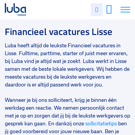
Vakgebied
0
Uren
Filter vacatures
Slui
invullen
Financieel
1
Vacatures
Financieel vacatures Lisse
Opleidingsniveau
0
Hbo
1
Over ons
Luba heeft altijd de leukste Financieel vacatures in
Soort contract
0
Lisse. Fulltime, parttime, starter of juist meer ervaren,
Voor werkgevers
Uitzicht op vast
1
bij Luba vind je altijd wat je zoekt. Luba werkt in Lisse
samen met de beste lokale werkgevers. Wij hebben de
Contact
Detacheren
1
meeste vacatures bij de leukste werkgevers en
Uren per week
0
daardoor is er altijd passend werk voor jou.
37 - 40+ uur
1
Wanneer je bij ons solliciteert, krijg je binnen één
25 - 32 uur
1
werkdag een reactie. We nemen persoonlijk contact
met je op en zorgen dat jij bij de leukste werkgevers op
gesprek kan gaan. En dankzij onze
sollicitatietips
ben
jij goed voorbereid voor jouw nieuwe baan. Ben je