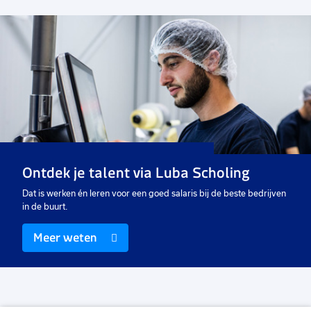
Voeg
toe
aan
favorieten
Incassomedewerker
32 tot 40 uur
Detacheren
€ 2.608,26
-
€ 3000
p.m.
Ontdek je talent via Luba Scholing
Dat is werken én leren voor een goed salaris bij de beste bedrijven
in de buurt.
Meer weten