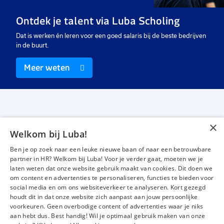
Vast
Vast
Va
Ontdek je talent via Luba Scholing
€ 2750
-
€ 3450
€ 2900
-
€ 3400
€
p.m.
p.m.
Dat is werken én leren voor een goed salaris bij de beste bedrijven
in de buurt.
Meer weten
×
Welkom bij Luba!
Vacatures
Over ons
Ben je op zoek naar een leuke nieuwe baan of naar een betrouwbare
Werken bij Luba
Voor werkgevers
partner in HR? Welkom bij Luba! Voor je verder gaat, moeten we je
laten weten dat onze website gebruik maakt van cookies. Dit doen we
Mijn Luba
Contact
om content en advertenties te personaliseren, functies te bieden voor
social media en om ons websiteverkeer te analyseren. Kort gezegd
houdt dit in dat onze website zich aanpast aan jouw persoonlijke
Instagram
Facebook
LinkedIn
YouTube
Tiktok
voorkeuren. Geen overbodige content of advertenties waar je niks
aan hebt dus. Best handig! Wil je optimaal gebruik maken van onze