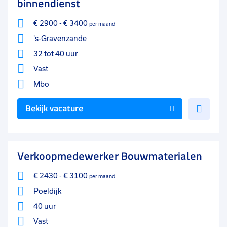
binnendienst
€ 2900
-
€ 3400
per maand
's-Gravenzande
32 tot 40 uur
Vast
Mbo
Voe
Bekijk vacature
toe
aan
favo
Verkoopmedewerker Bouwmaterialen
€ 2430
-
€ 3100
per maand
Poeldijk
40 uur
Vast