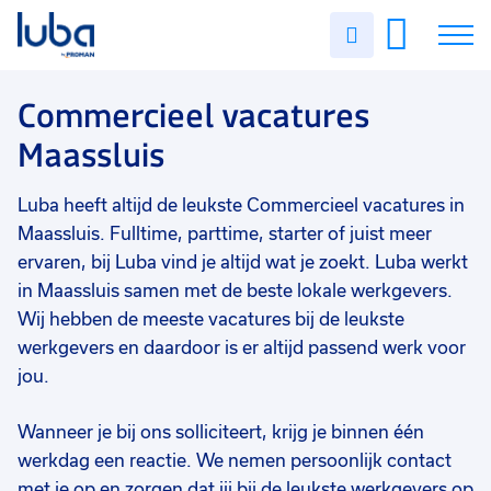
Vakgebied
0
Uren
Filter vacatures
Slui
invullen
Commercieel
3
Vacatures
Commercieel vacatures
Opleidingsniveau
0
Maassluis
Mbo
3
Over ons
Soort contract
0
Luba heeft altijd de leukste Commercieel vacatures in
Voor werkgevers
Vast
3
Maassluis. Fulltime, parttime, starter of juist meer
Contact
Uitzicht op vast
3
ervaren, bij Luba vind je altijd wat je zoekt. Luba werkt
in Maassluis samen met de beste lokale werkgevers.
Detacheren
1
Wij hebben de meeste vacatures bij de leukste
werkgevers en daardoor is er altijd passend werk voor
Uren per week
0
jou.
37 - 40+ uur
3
25 - 32 uur
2
Wanneer je bij ons solliciteert, krijg je binnen één
werkdag een reactie. We nemen persoonlijk contact
met je op en zorgen dat jij bij de leukste werkgevers op