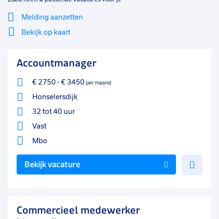
Melding aanzetten
Bekijk op kaart
Mi
Sluiten
Accountmanager
Filter
lo
€ 2750
-
€ 3450
per maand
Honselersdijk
32 tot 40 uur
Vast
Mbo
Voe
Bekijk vacature
toe
aan
favo
Commercieel medewerker