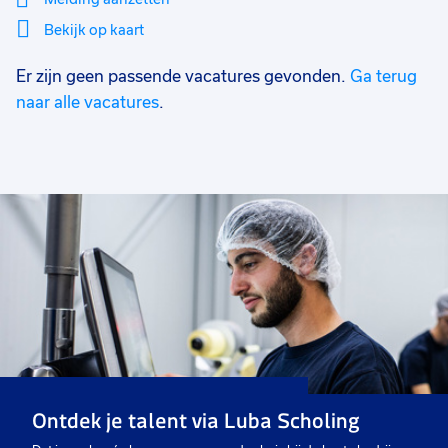
Bekijk op kaart
Er zijn geen passende vacatures gevonden.
Ga terug
Mi
Sluiten
Filter
lo
naar alle vacatures
.
Ontdek je talent via Luba Scholing