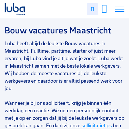
Vakgebied
0
Uren
Filter vacatures
Slui
invullen
Opleidingsniveau
0
Soort contract
0
Vacatures
Bouw vacatures Maastricht
Uren per week
0
Over ons
Luba heeft altijd de leukste Bouw vacatures in
Maastricht. Fulltime, parttime, starter of juist meer
Voor werkgevers
ervaren, bij Luba vind je altijd wat je zoekt. Luba werkt
in Maastricht samen met de beste lokale werkgevers.
Contact
Wij hebben de meeste vacatures bij de leukste
werkgevers en daardoor is er altijd passend werk voor
jou.
Wanneer je bij ons solliciteert, krijg je binnen één
werkdag een reactie. We nemen persoonlijk contact
met je op en zorgen dat jij bij de leukste werkgevers op
gesprek kan gaan. En dankzij onze
sollicitatietips
ben