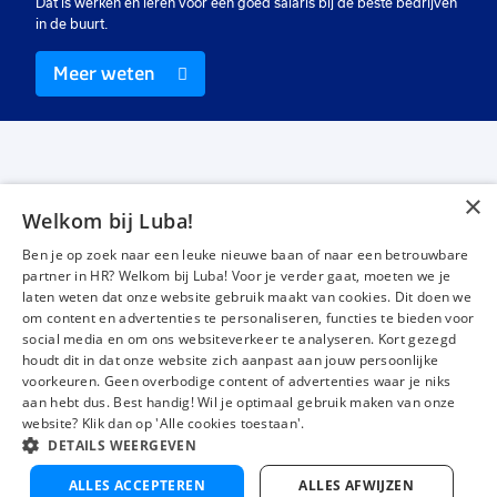
Dat is werken én leren voor een goed salaris bij de beste bedrijven
in de buurt.
Meer weten
×
Welkom bij Luba!
Vacatures
Over ons
Ben je op zoek naar een leuke nieuwe baan of naar een betrouwbare
Werken bij Luba
Voor werkgevers
partner in HR? Welkom bij Luba! Voor je verder gaat, moeten we je
laten weten dat onze website gebruik maakt van cookies. Dit doen we
Mijn Luba
Contact
om content en advertenties te personaliseren, functies te bieden voor
social media en om ons websiteverkeer te analyseren. Kort gezegd
houdt dit in dat onze website zich aanpast aan jouw persoonlijke
Instagram
Facebook
LinkedIn
YouTube
Tiktok
voorkeuren. Geen overbodige content of advertenties waar je niks
aan hebt dus. Best handig! Wil je optimaal gebruik maken van onze
website? Klik dan op 'Alle cookies toestaan'.
DETAILS WEERGEVEN
Luba wordt beoordeeld met een
4,3 uit 5
van 1483 Google-reviews
ALLES ACCEPTEREN
ALLES AFWIJZEN