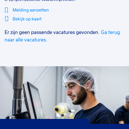
Melding aanzetten
Bekijk op kaart
Er zijn geen passende vacatures gevonden.
Ga terug
Mi
Sluiten
Filter
lo
naar alle vacatures
.