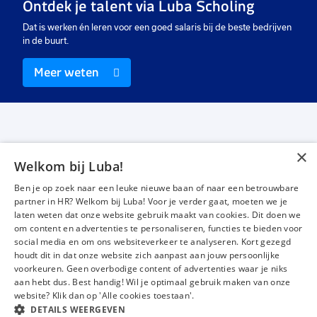
Ontdek je talent via Luba Scholing
Dat is werken én leren voor een goed salaris bij de beste bedrijven
in de buurt.
Meer weten
×
Welkom bij Luba!
Vacatures
Over ons
Ben je op zoek naar een leuke nieuwe baan of naar een betrouwbare
Werken bij Luba
Voor werkgevers
partner in HR? Welkom bij Luba! Voor je verder gaat, moeten we je
laten weten dat onze website gebruik maakt van cookies. Dit doen we
Mijn Luba
Contact
om content en advertenties te personaliseren, functies te bieden voor
social media en om ons websiteverkeer te analyseren. Kort gezegd
houdt dit in dat onze website zich aanpast aan jouw persoonlijke
Instagram
Facebook
LinkedIn
YouTube
Tiktok
voorkeuren. Geen overbodige content of advertenties waar je niks
aan hebt dus. Best handig! Wil je optimaal gebruik maken van onze
website? Klik dan op 'Alle cookies toestaan'.
DETAILS WEERGEVEN