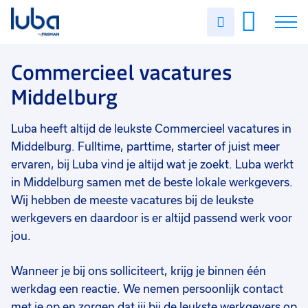
Vakgebied
0
Uren
Filter vacatures
Slui
invullen
Opleidingsniveau
0
Soort contract
0
Vacatures
Commercieel vacatures
Uren per week
0
Middelburg
Over ons
Luba heeft altijd de leukste Commercieel vacatures in
Voor werkgevers
Middelburg. Fulltime, parttime, starter of juist meer
Contact
ervaren, bij Luba vind je altijd wat je zoekt. Luba werkt
in Middelburg samen met de beste lokale werkgevers.
Wij hebben de meeste vacatures bij de leukste
werkgevers en daardoor is er altijd passend werk voor
jou.
Wanneer je bij ons solliciteert, krijg je binnen één
werkdag een reactie. We nemen persoonlijk contact
met je op en zorgen dat jij bij de leukste werkgevers op