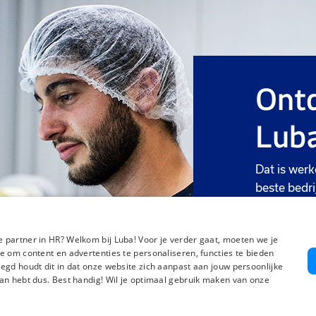
Ontd
Luba
Dat is werk
beste bedri
Meer we
 partner in HR? Welkom bij Luba! Voor je verder gaat, moeten we je
e om content en advertenties te personaliseren, functies te bieden
egd houdt dit in dat onze website zich aanpast aan jouw persoonlijke
an hebt dus. Best handig! Wil je optimaal gebruik maken van onze