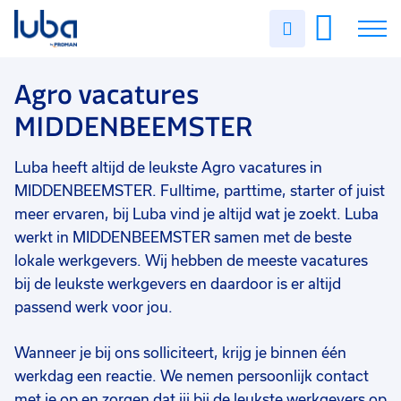
Vakgebied
0
Uren
Filter vacatures
Slui
invullen
Agro
10
Vacatures
Agro vacatures
Opleidingsniveau
0
MIDDENBEEMSTER
Mbo
6
Over ons
Vmbo
5
Luba heeft altijd de leukste Agro vacatures in
Voor werkgevers
Havo
1
MIDDENBEEMSTER. Fulltime, parttime, starter of juist
Contact
meer ervaren, bij Luba vind je altijd wat je zoekt. Luba
Soort contract
0
werkt in MIDDENBEEMSTER samen met de beste
Uitzicht op vast
9
lokale werkgevers. Wij hebben de meeste vacatures
bij de leukste werkgevers en daardoor is er altijd
Detacheren
6
passend werk voor jou.
Vast
5
Wanneer je bij ons solliciteert, krijg je binnen één
Tijdelijk
1
werkdag een reactie. We nemen persoonlijk contact
Uren per week
0
met je op en zorgen dat jij bij de leukste werkgevers op