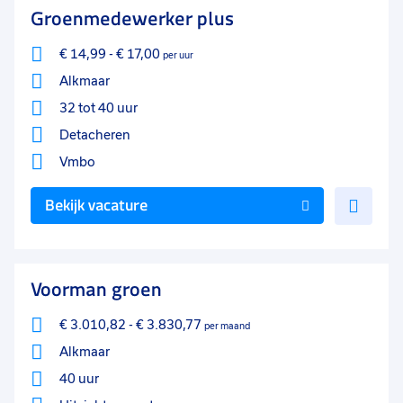
Groenmedewerker plus
€ 14,99
-
€ 17,00
per uur
Alkmaar
32 tot 40 uur
Detacheren
Vmbo
Voe
Bekijk vacature
toe
aan
favo
Voorman groen
€ 3.010,82
-
€ 3.830,77
per maand
Alkmaar
40 uur