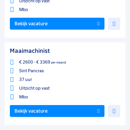
Uitzicht op vast
Mbo
Voe
Bekijk vacature
toe
aan
favo
Maaimachinist
€ 2600
-
€ 3369
per maand
Sint Pancras
37 uur
Uitzicht op vast
Mbo
Voe
Bekijk vacature
toe
aan