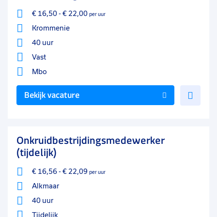
€ 16,50
-
€ 22,00
per uur
Krommenie
40 uur
Vast
Mbo
Voe
Bekijk vacature
toe
aan
favo
Onkruidbestrijdingsmedewerker
(tijdelijk)
€ 16,56
-
€ 22,09
per uur
Alkmaar
40 uur
Tijdelijk