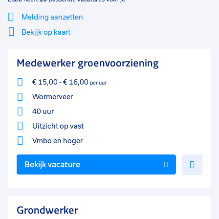
Melding aanzetten
Bekijk op kaart
Mi
Sluiten
Medewerker groenvoorziening
Filter
lo
€ 15,00
-
€ 16,00
per uur
Wormerveer
40 uur
Uitzicht op vast
Vmbo
en hoger
Voe
Bekijk vacature
toe
aan
favo
Grondwerker