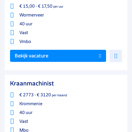
€ 15,00
-
€ 17,50
per uur
Wormerveer
40 uur
Vast
Vmbo
Voe
Bekijk vacature
toe
aan
favo
Kraanmachinist
€ 2773
-
€ 3120
per maand
Krommenie
40 uur
Vast
Mbo