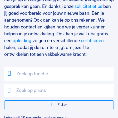
37 - 40+ uur
10
gesprek kan gaan. En dankzij onze
sollicitatietips
ben
jij goed voorbereid voor jouw nieuwe baan. Ben je
25 - 32 uur
2
aangenomen? Ook dan kan je op ons rekenen. We
houden contact en kijken hoe we je verder kunnen
helpen in je ontwikkeling. Ook kan je via Luba gratis
een
opleiding
volgen en verschillende
certificaten
halen, zodat jij de ruimte krijgt om jezelf te
ontwikkelen tot een vakbekwame kracht.
Filter
Luba heeft
10
passende vacatures voor je