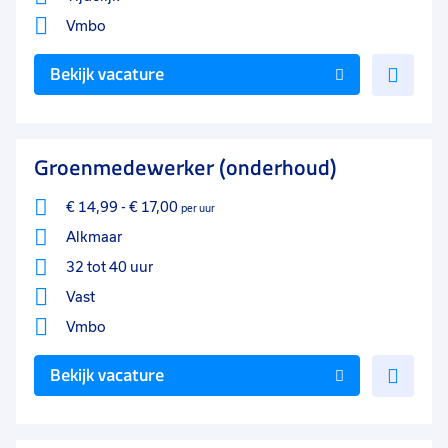
Vmbo
Voe
Bekijk vacature
toe
aan
favo
Groenmedewerker (onderhoud)
€ 14,99
-
€ 17,00
per uur
Alkmaar
32 tot 40 uur
Vast
Vmbo
Voe
Bekijk vacature
toe
aan
favo