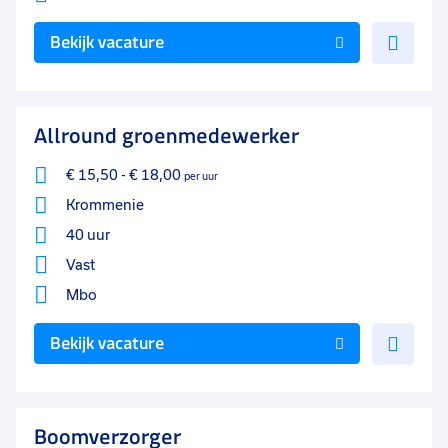
Voe
Bekijk vacature
toe
aan
favo
Allround groenmedewerker
€ 15,50
-
€ 18,00
per uur
Krommenie
40 uur
Vast
Mbo
Voe
Bekijk vacature
toe
aan
favo
Boomverzorger