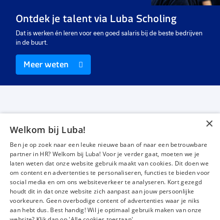
Uitzicht op vast
Vast
Ui
Ontdek je talent via Luba Scholing
€ 15,00
-
€ 15,50
€ 3200
-
€ 4000
€ 
p.u.
p.m.
Dat is werken én leren voor een goed salaris bij de beste bedrijven
in de buurt.
Meer weten
×
Welkom bij Luba!
Vacatures
Over ons
Ben je op zoek naar een leuke nieuwe baan of naar een betrouwbare
Werken bij Luba
Voor werkgevers
partner in HR? Welkom bij Luba! Voor je verder gaat, moeten we je
laten weten dat onze website gebruik maakt van cookies. Dit doen we
Mijn Luba
Contact
om content en advertenties te personaliseren, functies te bieden voor
social media en om ons websiteverkeer te analyseren. Kort gezegd
houdt dit in dat onze website zich aanpast aan jouw persoonlijke
Instagram
Facebook
LinkedIn
YouTube
Tiktok
voorkeuren. Geen overbodige content of advertenties waar je niks
aan hebt dus. Best handig! Wil je optimaal gebruik maken van onze
website? Klik dan op 'Alle cookies toestaan'.