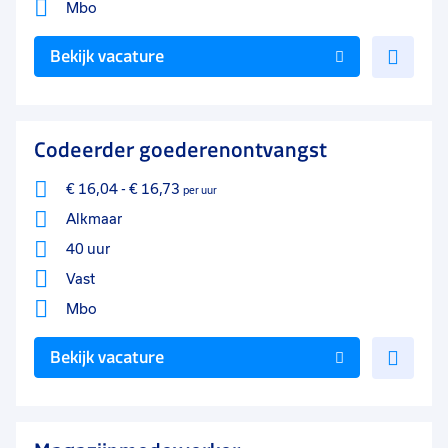
Mbo
Voe
Bekijk vacature
toe
aan
favo
Codeerder goederenontvangst
€ 16,04
-
€ 16,73
per uur
Alkmaar
40 uur
Vast
Mbo
Voe
Bekijk vacature
toe
aan
favo