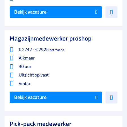
Voe
Bekijk vacature
toe
aan
favo
Magazijnmedewerker proshop
€ 2742
-
€ 2925
per maand
Alkmaar
40 uur
Uitzicht op vast
Vmbo
Voe
Bekijk vacature
toe
aan
favo
Pick-pack medewerker