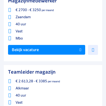
Magazijnmedewerker
€ 2700
-
€ 3250
per maand
Zaandam
40 uur
Vast
Mbo
Voe
Bekijk vacature
toe
aan
favo
Teamleider magazijn
€ 2.613,28
-
€ 3385
per maand
Alkmaar
40 uur
Vast