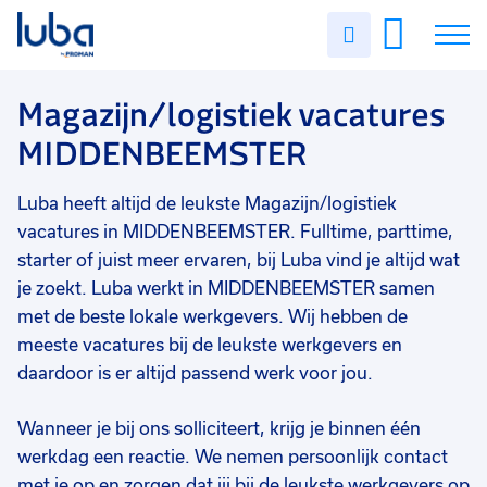
Vakgebied
0
Uren
Filter vacatures
Slui
invullen
Magazijn/logistiek
14
Vacatures
Magazijn/logistiek vacatures
Opleidingsniveau
0
MIDDENBEEMSTER
Mbo
11
Over ons
Vmbo
3
Luba heeft altijd de leukste Magazijn/logistiek
Voor werkgevers
Soort contract
0
vacatures in MIDDENBEEMSTER. Fulltime, parttime,
Contact
Uitzicht op vast
13
starter of juist meer ervaren, bij Luba vind je altijd wat
je zoekt. Luba werkt in MIDDENBEEMSTER samen
Vast
6
met de beste lokale werkgevers. Wij hebben de
meeste vacatures bij de leukste werkgevers en
Detacheren
5
daardoor is er altijd passend werk voor jou.
Uren per week
0
37 - 40+ uur
14
Wanneer je bij ons solliciteert, krijg je binnen één
werkdag een reactie. We nemen persoonlijk contact
25 - 32 uur
2
met je op en zorgen dat jij bij de leukste werkgevers op