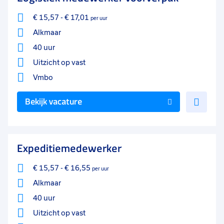
€ 15,57
-
€ 17,01
per uur
Alkmaar
40 uur
Uitzicht op vast
Vmbo
Voe
Bekijk vacature
toe
aan
favo
Expeditiemedewerker
€ 15,57
-
€ 16,55
per uur
Alkmaar
40 uur
Uitzicht op vast