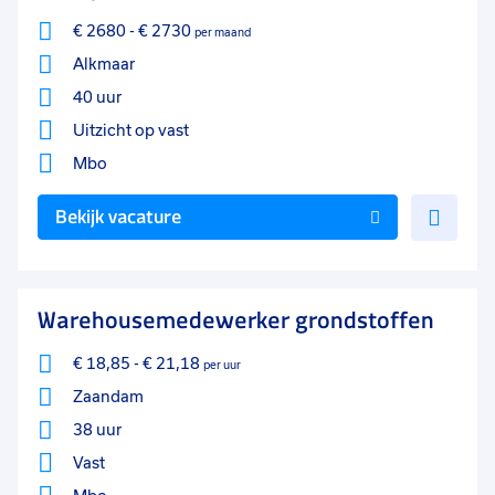
€ 2680
-
€ 2730
per maand
Alkmaar
40 uur
Uitzicht op vast
Mbo
Voe
Bekijk vacature
toe
aan
favo
Warehousemedewerker grondstoffen
€ 18,85
-
€ 21,18
per uur
Zaandam
38 uur
Vast