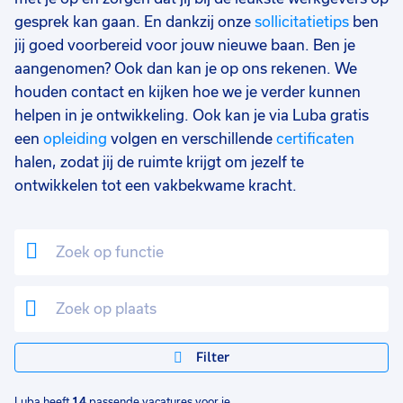
17 - 24 uur
2
gesprek kan gaan. En dankzij onze
sollicitatietips
ben
jij goed voorbereid voor jouw nieuwe baan. Ben je
33 - 36 uur
1
aangenomen? Ook dan kan je op ons rekenen. We
houden contact en kijken hoe we je verder kunnen
helpen in je ontwikkeling. Ook kan je via Luba gratis
een
opleiding
volgen en verschillende
certificaten
halen, zodat jij de ruimte krijgt om jezelf te
ontwikkelen tot een vakbekwame kracht.
Filter
Luba heeft
14
passende vacatures voor je