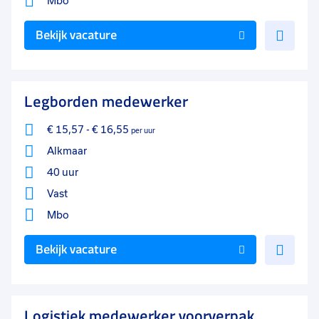
Mbo
Voe
Bekijk vacature
toe
aan
favo
Legborden medewerker
€ 15,57
-
€ 16,55
per uur
Alkmaar
40 uur
Vast
Mbo
Voe
Bekijk vacature
toe
aan
favo
Logistiek medewerker voorverpak