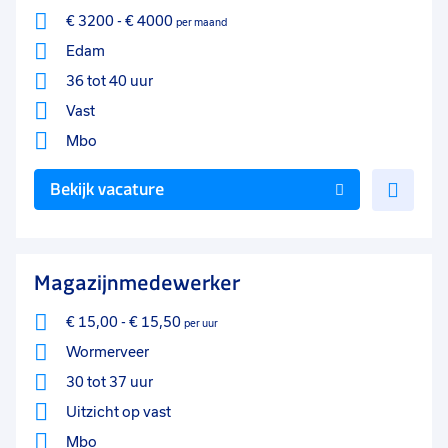
€ 3200
-
€ 4000
per maand
Edam
36 tot 40 uur
Vast
Mbo
Voe
Bekijk vacature
toe
aan
favo
Magazijnmedewerker
€ 15,00
-
€ 15,50
per uur
Wormerveer
30 tot 37 uur
Uitzicht op vast
Mbo