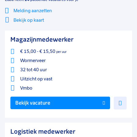
Melding aanzetten
Bekijk op kaart
Mi
Sluiten
Magazijnmedewerker
Filter
lo
€ 15,00
-
€ 15,50
per uur
Wormerveer
32 tot 40 uur
Uitzicht op vast
Vmbo
Voe
Bekijk vacature
toe
aan
favo
Logistiek medewerker