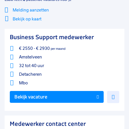
Melding aanzetten
Bekijk op kaart
Mi
Sluiten
Business Support medewerker
Filter
lo
€ 2550
-
€ 2930
per maand
Amstelveen
32 tot 40 uur
Detacheren
Mbo
Voe
Bekijk vacature
toe
aan
favo
Medewerker contact center