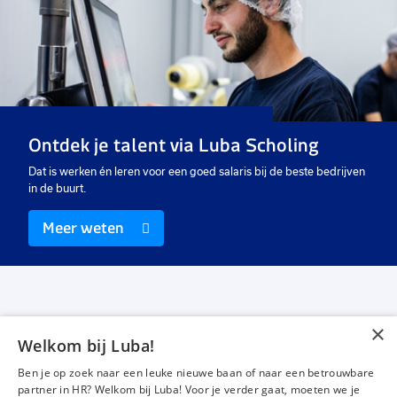
toe
toe
aan
aan
favorieten
favo
Business Support
Medewerker contact center
medewerker
32 tot 40 uur
16 tot 32 uur
Detacheren
Uitzicht op vast
Ontdek je talent via Luba Scholing
€ 2550
-
€ 2930
€ 2.608,26
-
€ 2700
p.m.
p.m.
Dat is werken én leren voor een goed salaris bij de beste bedrijven
in de buurt.
Meer weten
×
Welkom bij Luba!
Vacatures
Over ons
Ben je op zoek naar een leuke nieuwe baan of naar een betrouwbare
Werken bij Luba
Voor werkgevers
partner in HR? Welkom bij Luba! Voor je verder gaat, moeten we je