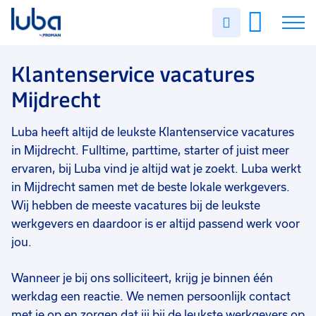
Vakgebied
0
Uren
Filter vacatures
Slui
invullen
Klantenservice
2
Vacatures
Klantenservice vacatures
Opleidingsniveau
0
Mijdrecht
Mbo
2
Over ons
Soort contract
0
Luba heeft altijd de leukste Klantenservice vacatures
Voor werkgevers
Uitzicht op vast
2
in Mijdrecht. Fulltime, parttime, starter of juist meer
Contact
Detacheren
1
ervaren, bij Luba vind je altijd wat je zoekt. Luba werkt
in Mijdrecht samen met de beste lokale werkgevers.
Uren per week
0
Wij hebben de meeste vacatures bij de leukste
25 - 32 uur
2
werkgevers en daardoor is er altijd passend werk voor
jou.
37 - 40+ uur
1
9 - 16 uur
1
Wanneer je bij ons solliciteert, krijg je binnen één
werkdag een reactie. We nemen persoonlijk contact
met je op en zorgen dat jij bij de leukste werkgevers op