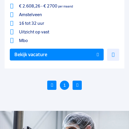
€ 2.608,26
-
€ 2700
per maand
Amstelveen
16 tot 32 uur
Uitzicht op vast
Mbo
Voe
Bekijk vacature
toe
aan
favo
Vorige
1
Volgende
Voeg
Voe