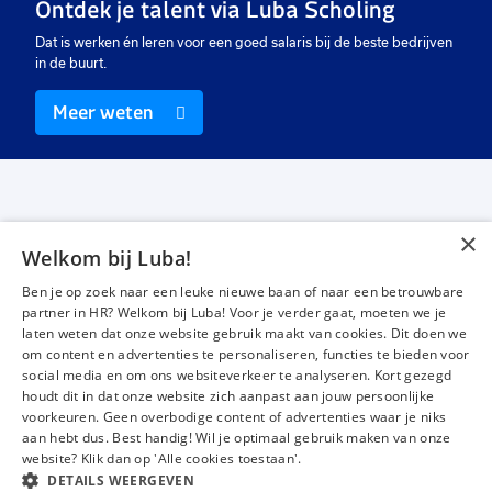
Ontdek je talent via Luba Scholing
Dat is werken én leren voor een goed salaris bij de beste bedrijven
in de buurt.
Meer weten
×
Welkom bij Luba!
Vacatures
Over ons
Ben je op zoek naar een leuke nieuwe baan of naar een betrouwbare
Werken bij Luba
Voor werkgevers
partner in HR? Welkom bij Luba! Voor je verder gaat, moeten we je
laten weten dat onze website gebruik maakt van cookies. Dit doen we
Mijn Luba
Contact
om content en advertenties te personaliseren, functies te bieden voor
social media en om ons websiteverkeer te analyseren. Kort gezegd
houdt dit in dat onze website zich aanpast aan jouw persoonlijke
Instagram
Facebook
LinkedIn
YouTube
Tiktok
voorkeuren. Geen overbodige content of advertenties waar je niks
aan hebt dus. Best handig! Wil je optimaal gebruik maken van onze
website? Klik dan op 'Alle cookies toestaan'.
DETAILS WEERGEVEN