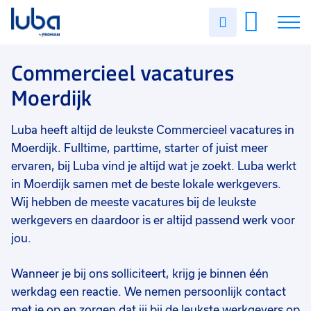
Vakgebied
0
Uren
Filter vacatures
Slui
invullen
Opleidingsniveau
0
Soort contract
0
Vacatures
Commercieel vacatures
Uren per week
0
Moerdijk
Over ons
Luba heeft altijd de leukste Commercieel vacatures in
Voor werkgevers
Moerdijk. Fulltime, parttime, starter of juist meer
Contact
ervaren, bij Luba vind je altijd wat je zoekt. Luba werkt
in Moerdijk samen met de beste lokale werkgevers.
Wij hebben de meeste vacatures bij de leukste
werkgevers en daardoor is er altijd passend werk voor
jou.
Wanneer je bij ons solliciteert, krijg je binnen één
werkdag een reactie. We nemen persoonlijk contact
met je op en zorgen dat jij bij de leukste werkgevers op