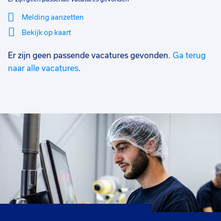
Melding aanzetten
Bekijk op kaart
Er zijn geen passende vacatures gevonden.
Ga terug
Mi
Sluiten
Filter
lo
naar alle vacatures
.