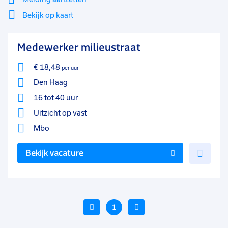
Bekijk op kaart
Mi
Sluiten
Medewerker milieustraat
Filter
lo
€ 18,48
per uur
Den Haag
16 tot 40 uur
Uitzicht op vast
Mbo
Voe
Bekijk vacature
toe
aan
favo
Vorige
1
Volgende