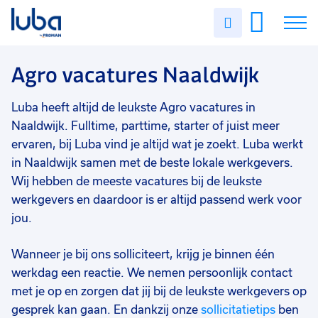
Vakgebied
0
Uren
Filter vacatures
Slui
invullen
Agro
1
Vacatures
Agro vacatures Naaldwijk
Opleidingsniveau
0
Mbo
1
Over ons
Luba heeft altijd de leukste Agro vacatures in
Soort contract
0
Naaldwijk. Fulltime, parttime, starter of juist meer
Voor werkgevers
Uitzicht op vast
1
ervaren, bij Luba vind je altijd wat je zoekt. Luba werkt
in Naaldwijk samen met de beste lokale werkgevers.
Contact
Tijdelijk
1
Wij hebben de meeste vacatures bij de leukste
Uren per week
0
werkgevers en daardoor is er altijd passend werk voor
jou.
37 - 40+ uur
1
9 - 16 uur
1
Wanneer je bij ons solliciteert, krijg je binnen één
werkdag een reactie. We nemen persoonlijk contact
met je op en zorgen dat jij bij de leukste werkgevers op
gesprek kan gaan. En dankzij onze
sollicitatietips
ben