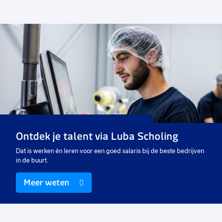
Voeg
toe
aan
favorieten
Medewerker milieustraat
16 tot 40 uur
Uitzicht op vast
€ 18,48
p.u.
Ontdek je talent via Luba Scholing
Dat is werken én leren voor een goed salaris bij de beste bedrijven
in de buurt.
Meer weten