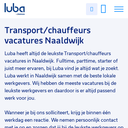
Vakgebied
0
Uren
Filter vacatures
Slui
invullen
Opleidingsniveau
0
Soort contract
0
Vacatures
Transport/chauffeurs
Uren per week
0
vacatures Naaldwijk
Over ons
Luba heeft altijd de leukste Transport/chauffeurs
Voor werkgevers
vacatures in Naaldwijk. Fulltime, parttime, starter of
Contact
juist meer ervaren, bij Luba vind je altijd wat je zoekt.
Luba werkt in Naaldwijk samen met de beste lokale
werkgevers. Wij hebben de meeste vacatures bij de
leukste werkgevers en daardoor is er altijd passend
werk voor jou.
Wanneer je bij ons solliciteert, krijg je binnen één
werkdag een reactie. We nemen persoonlijk contact
met je op en zorgen dat jij bij de leukste werkgevers op