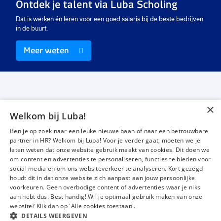
Ontdek je talent via Luba Scholing
Dat is werken én leren voor een goed salaris bij de beste bedrijven
in de buurt.
Meer weten
×
Welkom bij Luba!
Vacatures
Over ons
Ben je op zoek naar een leuke nieuwe baan of naar een betrouwbare
Werken bij Luba
Voor werkgevers
partner in HR? Welkom bij Luba! Voor je verder gaat, moeten we je
laten weten dat onze website gebruik maakt van cookies. Dit doen we
Mijn Luba
Contact
om content en advertenties te personaliseren, functies te bieden voor
social media en om ons websiteverkeer te analyseren. Kort gezegd
houdt dit in dat onze website zich aanpast aan jouw persoonlijke
Instagram
Facebook
LinkedIn
YouTube
Tiktok
voorkeuren. Geen overbodige content of advertenties waar je niks
aan hebt dus. Best handig! Wil je optimaal gebruik maken van onze
website? Klik dan op 'Alle cookies toestaan'.
DETAILS WEERGEVEN