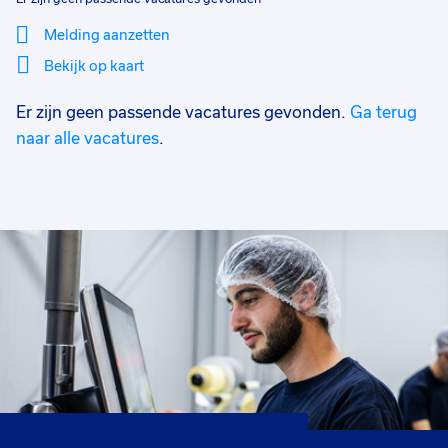
Melding aanzetten
Bekijk op kaart
Er zijn geen passende vacatures gevonden.
Ga terug
Mi
Sluiten
Filter
lo
naar alle vacatures
.