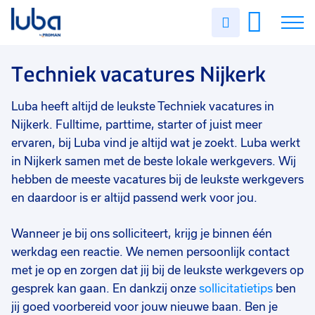
Vakgebied
0
Uren
Filter vacatures
Slui
invullen
Techniek
1
Vacatures
Techniek vacatures Nijkerk
Opleidingsniveau
0
Mbo
1
Over ons
Luba heeft altijd de leukste Techniek vacatures in
Soort contract
0
Nijkerk. Fulltime, parttime, starter of juist meer
Voor werkgevers
Uitzicht op vast
1
ervaren, bij Luba vind je altijd wat je zoekt. Luba werkt
in Nijkerk samen met de beste lokale werkgevers. Wij
Contact
Uren per week
0
hebben de meeste vacatures bij de leukste werkgevers
37 - 40+ uur
1
en daardoor is er altijd passend werk voor jou.
25 - 32 uur
1
Wanneer je bij ons solliciteert, krijg je binnen één
werkdag een reactie. We nemen persoonlijk contact
met je op en zorgen dat jij bij de leukste werkgevers op
gesprek kan gaan. En dankzij onze
sollicitatietips
ben
jij goed voorbereid voor jouw nieuwe baan. Ben je