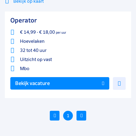
Bekijk op kaart
Mi
Sluiten
Operator
Filter
lo
€ 14,99
-
€ 18,00
per uur
Hoevelaken
32 tot 40 uur
Uitzicht op vast
Mbo
Voe
Bekijk vacature
toe
aan
favo
Vorige
1
Volgende