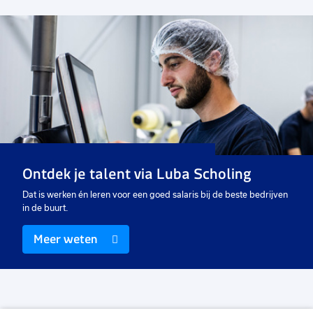
Voeg
toe
aan
favorieten
Operator
32 tot 40 uur
Uitzicht op vast
€ 14,99
-
€ 18,00
p.u.
Ontdek je talent via Luba Scholing
Dat is werken én leren voor een goed salaris bij de beste bedrijven
in de buurt.
Meer weten