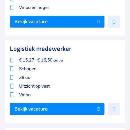
Vmbo
en hoger
Voe
Bekijk vacature
toe
aan
favo
Logistiek medewerker
€ 15,27
-
€ 16,50
per uur
Schagen
38 uur
Uitzicht op vast
Vmbo
Voe
Bekijk vacature
toe
aan
favo