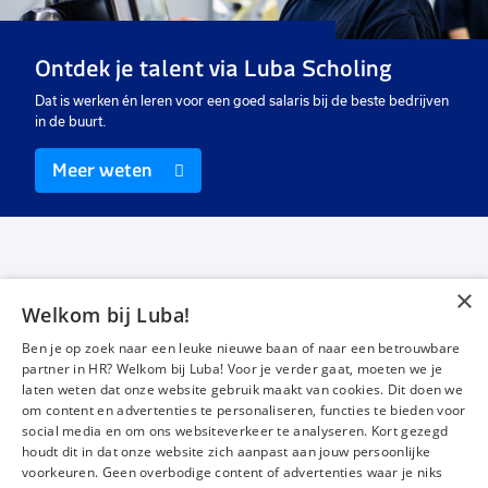
40 uur
40 uur
40
Vast
Uitzicht op vast
De
Ontdek je talent via Luba Scholing
€ 18,97
-
€ 19,19
€ 3.465,50
-
€ 3.860,48
€ 
p.u.
p.m.
Dat is werken én leren voor een goed salaris bij de beste bedrijven
in de buurt.
Meer weten
×
Welkom bij Luba!
Vacatures
Over ons
Ben je op zoek naar een leuke nieuwe baan of naar een betrouwbare
Werken bij Luba
Voor werkgevers
partner in HR? Welkom bij Luba! Voor je verder gaat, moeten we je
laten weten dat onze website gebruik maakt van cookies. Dit doen we
Mijn Luba
Contact
om content en advertenties te personaliseren, functies te bieden voor
social media en om ons websiteverkeer te analyseren. Kort gezegd
houdt dit in dat onze website zich aanpast aan jouw persoonlijke
Instagram
Facebook
LinkedIn
YouTube
Tiktok
voorkeuren. Geen overbodige content of advertenties waar je niks