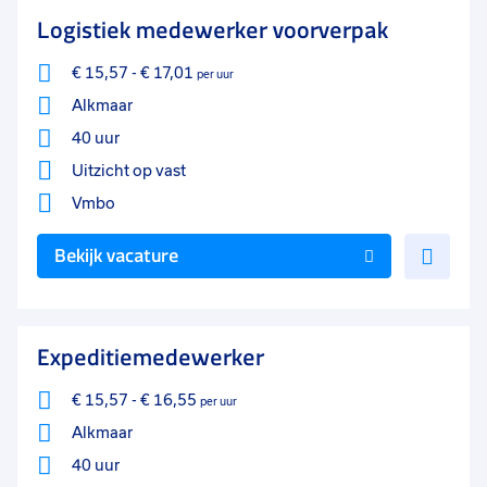
favo
Logistiek medewerker voorverpak
€ 15,57
-
€ 17,01
per uur
Alkmaar
40 uur
Uitzicht op vast
Vmbo
Voe
Bekijk vacature
toe
aan
favo
Expeditiemedewerker
€ 15,57
-
€ 16,55
per uur
Alkmaar
40 uur