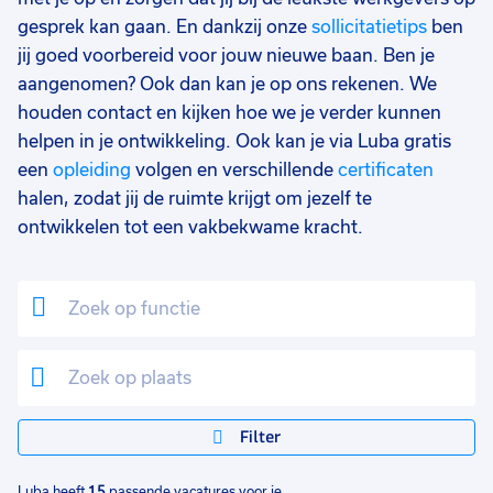
17 - 24 uur
1
gesprek kan gaan. En dankzij onze
sollicitatietips
ben
jij goed voorbereid voor jouw nieuwe baan. Ben je
0 - 8 uur
1
aangenomen? Ook dan kan je op ons rekenen. We
houden contact en kijken hoe we je verder kunnen
helpen in je ontwikkeling. Ook kan je via Luba gratis
een
opleiding
volgen en verschillende
certificaten
halen, zodat jij de ruimte krijgt om jezelf te
ontwikkelen tot een vakbekwame kracht.
Filter
Luba heeft
15
passende vacatures voor je