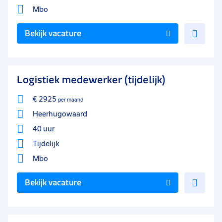
Mbo
Voe
Bekijk vacature
toe
aan
favo
Logistiek medewerker (tijdelijk)
€ 2925
per maand
Heerhugowaard
40 uur
Tijdelijk
Mbo
Voe
Bekijk vacature
toe
aan
favo