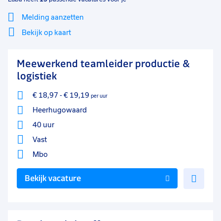
Melding aanzetten
Bekijk op kaart
Mi
Sluiten
Meewerkend teamleider productie &
Filter
lo
logistiek
€ 18,97
-
€ 19,19
per uur
Heerhugowaard
40 uur
Vast
Mbo
Voe
Bekijk vacature
toe
aan
favo