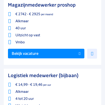
Magazijnmedewerker proshop
€ 2742
-
€ 2925
per maand
Alkmaar
40 uur
Uitzicht op vast
Vmbo
Voe
Bekijk vacature
toe
aan
favo
Logistiek medewerker (bijbaan)
€ 14,99
-
€ 19,46
per uur
Alkmaar
4 tot 20 uur