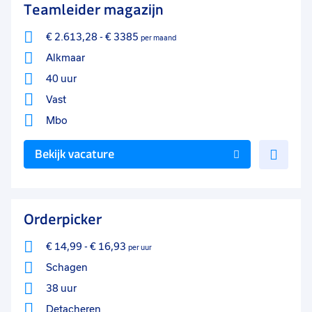
Teamleider magazijn
€ 2.613,28
-
€ 3385
per maand
Alkmaar
40 uur
Vast
Mbo
Voe
Bekijk vacature
toe
aan
favo
Orderpicker
€ 14,99
-
€ 16,93
per uur
Schagen
38 uur
Detacheren