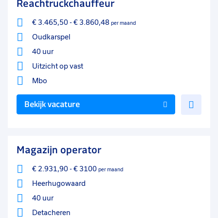
Reachtruckchauffeur
€ 3.465,50
-
€ 3.860,48
per maand
Oudkarspel
40 uur
Uitzicht op vast
Mbo
Voe
Bekijk vacature
toe
aan
favo
Magazijn operator
€ 2.931,90
-
€ 3100
per maand
Heerhugowaard
40 uur
Detacheren