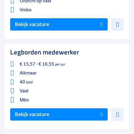
Uitzicht op vast
Vmbo
Voe
Bekijk vacature
toe
aan
favo
Legborden medewerker
€ 15,57
-
€ 16,55
per uur
Alkmaar
40 uur
Vast
Mbo
Voe
Bekijk vacature
toe
aan