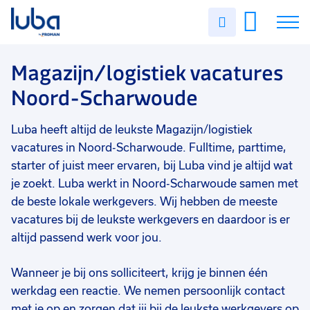
Vakgebied
0
Uren
Filter vacatures
Slui
invullen
Magazijn/logistiek
15
Vacatures
Magazijn/logistiek vacatures
Opleidingsniveau
0
Noord-Scharwoude
Mbo
11
Over ons
Vmbo
5
Luba heeft altijd de leukste Magazijn/logistiek
Voor werkgevers
Soort contract
0
vacatures in Noord-Scharwoude. Fulltime, parttime,
Contact
Uitzicht op vast
13
starter of juist meer ervaren, bij Luba vind je altijd wat
je zoekt. Luba werkt in Noord-Scharwoude samen met
Detacheren
6
de beste lokale werkgevers. Wij hebben de meeste
vacatures bij de leukste werkgevers en daardoor is er
Vast
4
altijd passend werk voor jou.
Tijdelijk
3
Wanneer je bij ons solliciteert, krijg je binnen één
Uren per week
0
werkdag een reactie. We nemen persoonlijk contact
37 - 40+ uur
14
met je op en zorgen dat jij bij de leukste werkgevers op