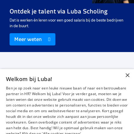
Leerwerktraject
Vast
Va
Ontdek je talent via Luba Scholing
€ 2750
-
€ 3215
€ 3500
-
€ 4500
€
p.m.
p.m.
Dat is werken én leren voor een goed salaris bij de beste bedrijven
in de buurt.
Meer weten
×
Welkom bij Luba!
Vacatures
Over ons
Ben je op zoek naar een leuke nieuwe baan of naar een betrouwbare
Werken bij Luba
Voor werkgevers
partner in HR? Welkom bij Luba! Voor je verder gaat, moeten we je
laten weten dat onze website gebruik maakt van cookies. Dit doen we
Mijn Luba
Contact
om content en advertenties te personaliseren, functies te bieden voor
social media en om ons websiteverkeer te analyseren. Kort gezegd
houdt dit in dat onze website zich aanpast aan jouw persoonlijke
Instagram
Facebook
LinkedIn
YouTube
Tiktok
voorkeuren. Geen overbodige content of advertenties waar je niks
aan hebt dus. Best handig! Wil je optimaal gebruik maken van onze
website? Klik dan op 'Alle cookies toestaan'.