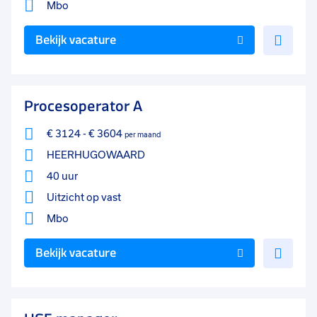
Mbo
Voe
Bekijk vacature
toe
aan
favo
Procesoperator A
€ 3124
-
€ 3604
per maand
HEERHUGOWAARD
40 uur
Uitzicht op vast
Mbo
Voe
Bekijk vacature
toe
aan
favo