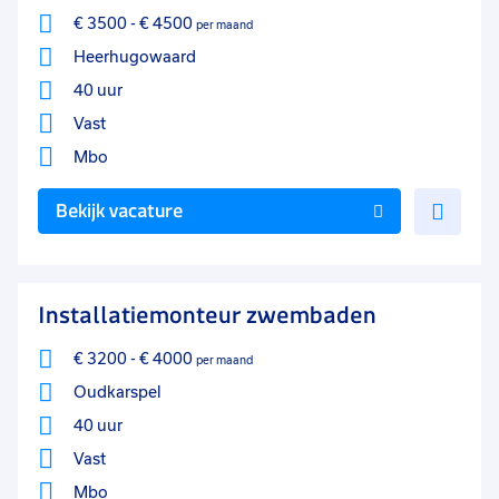
€ 3500
-
€ 4500
per maand
Heerhugowaard
40 uur
Vast
Mbo
Voe
Bekijk vacature
toe
aan
favo
Installatiemonteur zwembaden
€ 3200
-
€ 4000
per maand
Oudkarspel
40 uur
Vast
Mbo