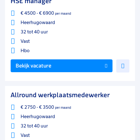
HSE manager
€ 4500
-
€ 6900
per maand
Heerhugowaard
32 tot 40 uur
Vast
Hbo
Voe
Bekijk vacature
toe
aan
favo
Allround werkplaatsmedewerker
€ 2750
-
€ 3500
per maand
Heerhugowaard
32 tot 40 uur
Vast