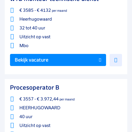
€ 3585
-
€ 4132
per maand
Heerhugowaard
32 tot 40 uur
Uitzicht op vast
Mbo
Voe
Bekijk vacature
toe
aan
favo
Procesoperator B
€ 3557
-
€ 3.972,44
per maand
HEERHUGOWAARD
40 uur
Uitzicht op vast