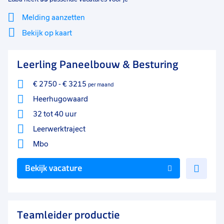
Melding aanzetten
Bekijk op kaart
Mi
Sluiten
Leerling Paneelbouw & Besturing
Filter
lo
€ 2750
-
€ 3215
per maand
Heerhugowaard
32 tot 40 uur
Leerwerktraject
Mbo
Voe
Bekijk vacature
toe
aan
favo
Teamleider productie