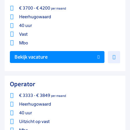
€ 3700
-
€ 4200
per maand
Heerhugowaard
40 uur
Vast
Mbo
Voe
Bekijk vacature
toe
aan
favo
Operator
€ 3333
-
€ 3849
per maand
Heerhugowaard
40 uur
Uitzicht op vast