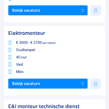
Voe
Bekijk vacature
toe
aan
favo
Elektromonteur
€ 3000
-
€ 3700
per maand
Oudkarspel
40 uur
Vast
Mbo
Voe
Bekijk vacature
toe
aan
favo
E&I monteur technische dienst