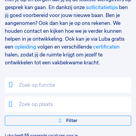
gesprek kan gaan. En dankzij onze
sollicitatietips
ben
Leerwerktraject
6
jij goed voorbereid voor jouw nieuwe baan. Ben je
Uren per week
0
aangenomen? Ook dan kan je op ons rekenen. We
37 - 40+ uur
55
houden contact en kijken hoe we je verder kunnen
helpen in je ontwikkeling. Ook kan je via Luba gratis
25 - 32 uur
23
een
opleiding
volgen en verschillende
certificaten
halen, zodat jij de ruimte krijgt om jezelf te
33 - 36 uur
1
ontwikkelen tot een vakbekwame kracht.
Filter
Luba heeft
55
passende vacatures voor je