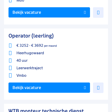
Mbo
Voe
Bekijk vacature
toe
aan
favo
Operator (leerling)
€ 3252
-
€ 3692
per maand
Heerhugowaard
40 uur
Leerwerktraject
Vmbo
Voe
Bekijk vacature
toe
aan
favo
WTB monteur technische dienst