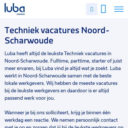
Vakgebied
0
Uren
Filter vacatures
Slui
invullen
Techniek
55
Vacatures
Techniek vacatures Noord-
Opleidingsniveau
0
Scharwoude
Mbo
44
Over ons
Vmbo
8
Luba heeft altijd de leukste Techniek vacatures in
Voor werkgevers
Hbo
5
Noord-Scharwoude. Fulltime, parttime, starter of juist
Contact
meer ervaren, bij Luba vind je altijd wat je zoekt. Luba
Havo
1
werkt in Noord-Scharwoude samen met de beste
WO
1
lokale werkgevers. Wij hebben de meeste vacatures
bij de leukste werkgevers en daardoor is er altijd
Soort contract
0
passend werk voor jou.
Uitzicht op vast
31
Wanneer je bij ons solliciteert, krijg je binnen één
Vast
30
werkdag een reactie. We nemen persoonlijk contact
Detacheren
12
met je op en zorgen dat jij bij de leukste werkgevers op