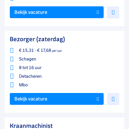
Voe
Bekijk vacature
toe
aan
favo
Bezorger (zaterdag)
€ 15,31
-
€ 17,68
per uur
Schagen
8 tot 16 uur
Detacheren
Mbo
Voe
Bekijk vacature
toe
aan
favo
Kraanmachinist