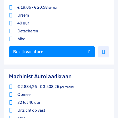
€ 19,06
-
€ 20,58
per uur
Ursem
40 uur
Detacheren
Mbo
Voe
Bekijk vacature
toe
aan
favo
Machinist Autolaadkraan
€ 2.884,26
-
€ 3.508,26
per maand
Opmeer
32 tot 40 uur
Uitzicht op vast