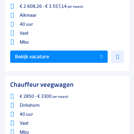
€ 2.608,26
-
€ 3.557,14
per maand
Alkmaar
40 uur
Vast
Mbo
Voe
Bekijk vacature
toe
aan
favo
Chauffeur veegwagen
€ 2850
-
€ 3300
per maand
Dirkshorn
40 uur
Vast
Mbo