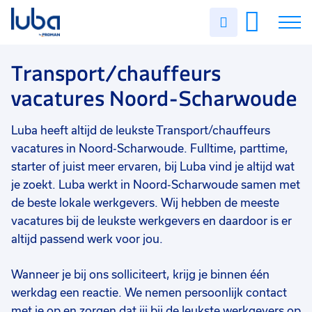
Vakgebied
0
Uren
Filter vacatures
Slui
invullen
Transport/chauffeurs
7
Vacatures
Transport/chauffeurs
Opleidingsniveau
0
vacatures Noord-Scharwoude
Mbo
7
Over ons
Soort contract
0
Luba heeft altijd de leukste Transport/chauffeurs
Voor werkgevers
Uitzicht op vast
7
vacatures in Noord-Scharwoude. Fulltime, parttime,
Contact
Detacheren
3
starter of juist meer ervaren, bij Luba vind je altijd wat
je zoekt. Luba werkt in Noord-Scharwoude samen met
Vast
2
de beste lokale werkgevers. Wij hebben de meeste
vacatures bij de leukste werkgevers en daardoor is er
Uren per week
0
altijd passend werk voor jou.
37 - 40+ uur
6
25 - 32 uur
2
Wanneer je bij ons solliciteert, krijg je binnen één
werkdag een reactie. We nemen persoonlijk contact
9 - 16 uur
1
met je op en zorgen dat jij bij de leukste werkgevers op