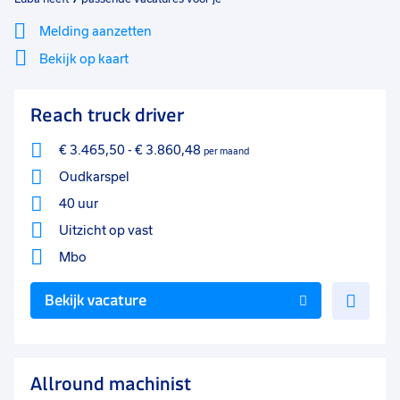
Melding aanzetten
Bekijk op kaart
Mi
Sluiten
Reach truck driver
Filter
lo
€ 3.465,50
-
€ 3.860,48
per maand
Oudkarspel
40 uur
Uitzicht op vast
Mbo
Voe
Bekijk vacature
toe
aan
favo
Allround machinist