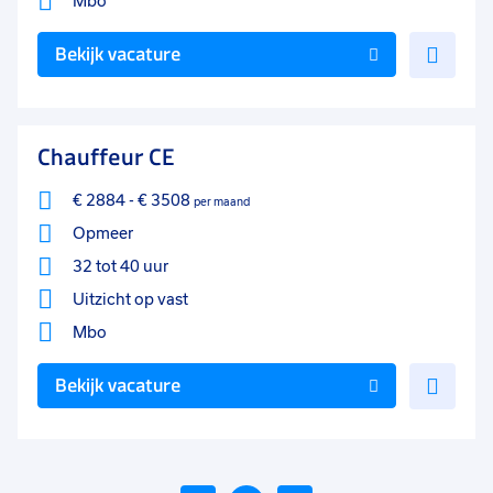
Mbo
Voe
Bekijk vacature
toe
aan
favo
Chauffeur CE
€ 2884
-
€ 3508
per maand
Opmeer
32 tot 40 uur
Uitzicht op vast
Mbo
Voe
Bekijk vacature
toe
aan
favo