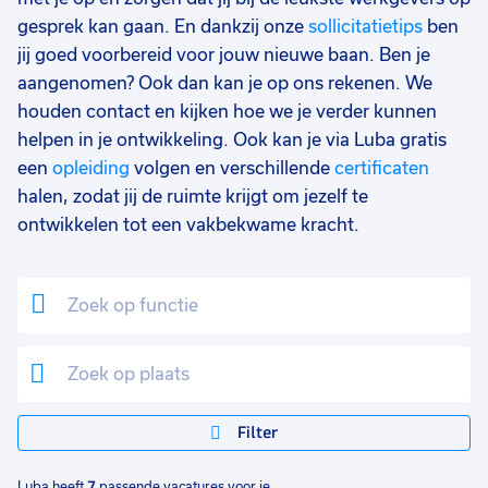
0 - 8 uur
1
gesprek kan gaan. En dankzij onze
sollicitatietips
ben
jij goed voorbereid voor jouw nieuwe baan. Ben je
aangenomen? Ook dan kan je op ons rekenen. We
houden contact en kijken hoe we je verder kunnen
helpen in je ontwikkeling. Ook kan je via Luba gratis
een
opleiding
volgen en verschillende
certificaten
halen, zodat jij de ruimte krijgt om jezelf te
ontwikkelen tot een vakbekwame kracht.
Filter
Luba heeft
7
passende vacatures voor je