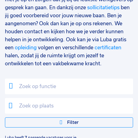
17 - 24 uur
2
gesprek kan gaan. En dankzij onze
sollicitatietips
ben
jij goed voorbereid voor jouw nieuwe baan. Ben je
33 - 36 uur
1
aangenomen? Ook dan kan je op ons rekenen. We
0 - 8 uur
1
houden contact en kijken hoe we je verder kunnen
helpen in je ontwikkeling. Ook kan je via Luba gratis
een
opleiding
volgen en verschillende
certificaten
halen, zodat jij de ruimte krijgt om jezelf te
ontwikkelen tot een vakbekwame kracht.
Filter
Luba heeft
7
passende vacatures voor je