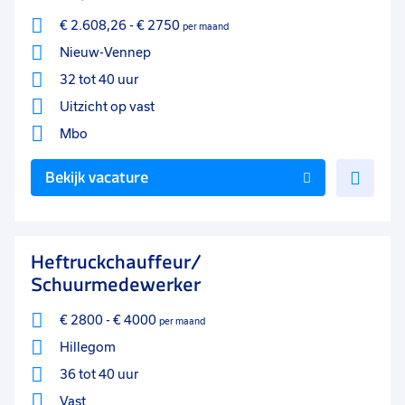
€ 2.608,26
-
€ 2750
per maand
Nieuw-Vennep
32 tot 40 uur
Uitzicht op vast
Mbo
Voe
Bekijk vacature
toe
aan
favo
Heftruckchauffeur/
Schuurmedewerker
€ 2800
-
€ 4000
per maand
Hillegom
36 tot 40 uur
Vast