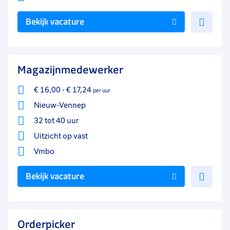
Voe
Bekijk vacature
toe
aan
favo
Magazijnmedewerker
€ 16,00
-
€ 17,24
per uur
Nieuw-Vennep
32 tot 40 uur
Uitzicht op vast
Vmbo
Voe
Bekijk vacature
toe
aan
favo
Orderpicker