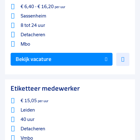
€ 6,40
-
€ 16,20
per uur
Sassenheim
8 tot 24 uur
Detacheren
Mbo
Voe
Bekijk vacature
toe
aan
favo
Etiketteer medewerker
€ 15,05
per uur
Leiden
40 uur
Detacheren
Vmbo