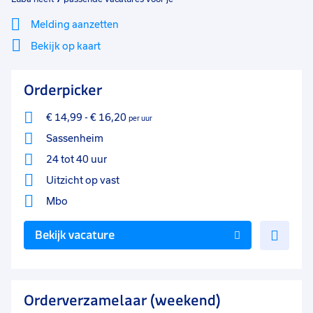
Melding aanzetten
Bekijk op kaart
Mi
Sluiten
Orderpicker
Filter
lo
€ 14,99
-
€ 16,20
per uur
Sassenheim
24 tot 40 uur
Uitzicht op vast
Mbo
Voe
Bekijk vacature
toe
aan
favo
Orderverzamelaar (weekend)