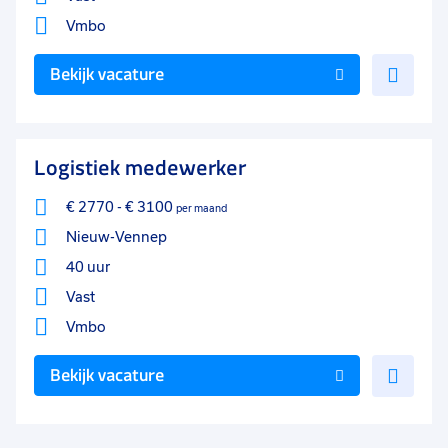
Vmbo
Voe
Bekijk vacature
toe
aan
favo
Logistiek medewerker
€ 2770
-
€ 3100
per maand
Nieuw-Vennep
40 uur
Vast
Vmbo
Voe
Bekijk vacature
toe
aan
favo