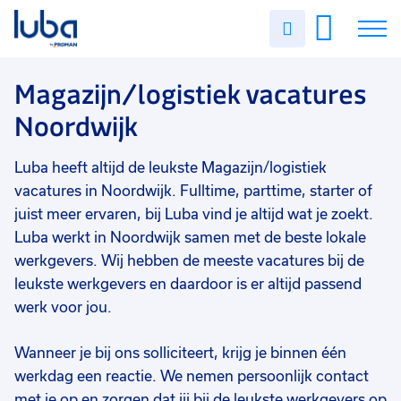
Vakgebied
0
Uren
Filter vacatures
Slui
invullen
Magazijn/logistiek
7
Vacatures
Magazijn/logistiek vacatures
Opleidingsniveau
0
Noordwijk
Vmbo
4
Over ons
Mbo
3
Luba heeft altijd de leukste Magazijn/logistiek
Voor werkgevers
Soort contract
0
vacatures in Noordwijk. Fulltime, parttime, starter of
Contact
Uitzicht op vast
7
juist meer ervaren, bij Luba vind je altijd wat je zoekt.
Luba werkt in Noordwijk samen met de beste lokale
Detacheren
3
werkgevers. Wij hebben de meeste vacatures bij de
leukste werkgevers en daardoor is er altijd passend
Vast
2
werk voor jou.
Uren per week
0
37 - 40+ uur
6
Wanneer je bij ons solliciteert, krijg je binnen één
werkdag een reactie. We nemen persoonlijk contact
25 - 32 uur
2
met je op en zorgen dat jij bij de leukste werkgevers op