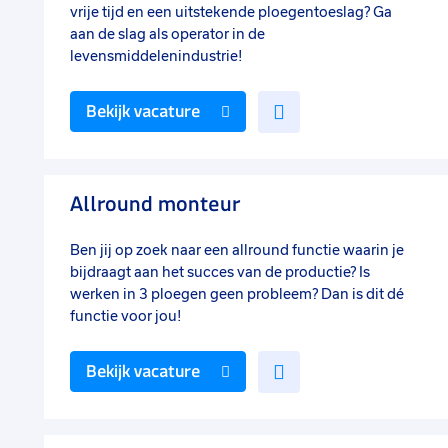
vrije tijd en een uitstekende ploegentoeslag? Ga
aan de slag als operator in de
levensmiddelenindustrie!
Voeg
Bekijk vacature
toe
aan
favorieten
Allround monteur
Ben jij op zoek naar een allround functie waarin je
bijdraagt aan het succes van de productie? Is
werken in 3 ploegen geen probleem? Dan is dit dé
functie voor jou!
Voeg
Bekijk vacature
toe
aan
favorieten