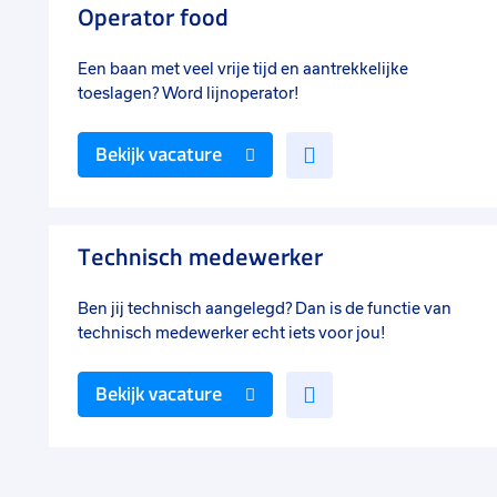
Operator food
Een baan met veel vrije tijd en aantrekkelijke
toeslagen? Word lijnoperator!
Voeg
Bekijk vacature
toe
aan
favorieten
Technisch medewerker
Ben jij technisch aangelegd? Dan is de functie van
technisch medewerker echt iets voor jou!
Voeg
Bekijk vacature
toe
aan
favorieten