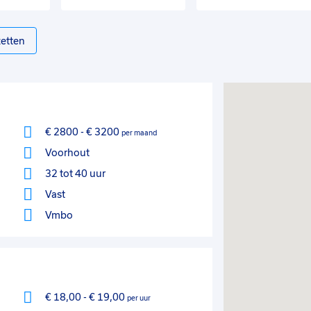
etten
€ 2800
-
€ 3200
per maand
Voorhout
32 tot 40 uur
Vast
Vmbo
€ 18,00
-
€ 19,00
per uur