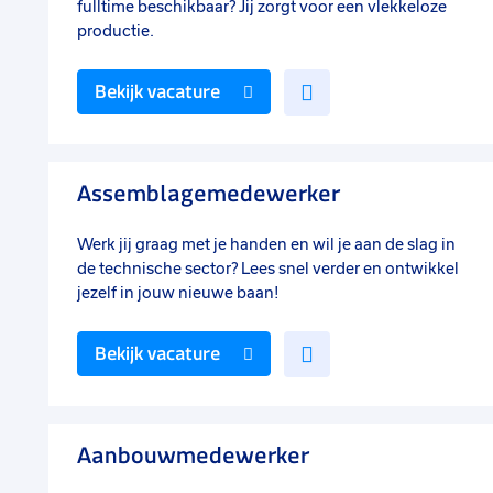
fulltime beschikbaar? Jij zorgt voor een vlekkeloze
productie.
Voeg
Bekijk vacature
toe
aan
favorieten
Assemblagemedewerker
Werk jij graag met je handen en wil je aan de slag in
de technische sector? Lees snel verder en ontwikkel
jezelf in jouw nieuwe baan!
Voeg
Bekijk vacature
toe
aan
favorieten
Aanbouwmedewerker