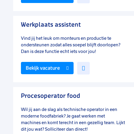
toe
aan
favorieten
Werkplaats assistent
Vind jij het leuk om monteurs en productie te
ondersteunen zodat alles soepel blijft doorlopen?
Dan is deze functie echt iets voor jou!
Voeg
Bekijk vacature
toe
aan
favorieten
Procesoperator food
Wil jij aan de slag als technische operator in een
moderne foodfabriek? Je gaat werken met
machines en komt terecht in een gezellig team. Lijkt
dit jou wat? Solliciteer dan direct!