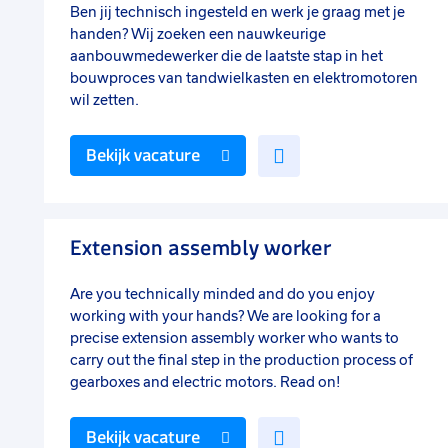
Ben jij technisch ingesteld en werk je graag met je
handen? Wij zoeken een nauwkeurige
aanbouwmedewerker die de laatste stap in het
bouwproces van tandwielkasten en elektromotoren
wil zetten.
Voeg
Bekijk vacature
toe
aan
favorieten
Extension assembly worker
Are you technically minded and do you enjoy
working with your hands? We are looking for a
precise extension assembly worker who wants to
carry out the final step in the production process of
gearboxes and electric motors. Read on!
Voeg
Bekijk vacature