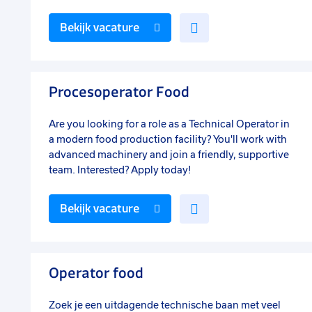
Voeg
Bekijk vacature
toe
aan
favorieten
Procesoperator Food
Are you looking for a role as a Technical Operator in
a modern food production facility? You'll work with
advanced machinery and join a friendly, supportive
team. Interested? Apply today!
Voeg
Bekijk vacature
toe
aan
favorieten
Operator food
Zoek je een uitdagende technische baan met veel