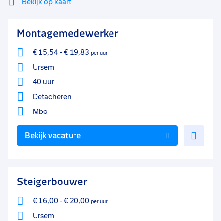
Bekijk op kaart
Mi
Sluiten
Montagemedewerker
Filter
lo
€ 15,54
-
€ 19,83
per uur
Ursem
40 uur
Detacheren
Mbo
Voe
Bekijk vacature
toe
aan
favo
Steigerbouwer
€ 16,00
-
€ 20,00
per uur
Ursem