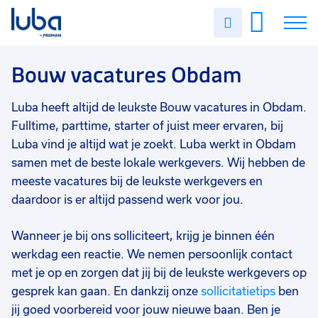
Vakgebied
0
Uren
Filter vacatures
Slui
invullen
Bouw
9
Vacatures
Bouw vacatures Obdam
Opleidingsniveau
0
Mbo
5
Over ons
Luba heeft altijd de leukste Bouw vacatures in Obdam.
Vmbo
5
Fulltime, parttime, starter of juist meer ervaren, bij
Voor werkgevers
Luba vind je altijd wat je zoekt. Luba werkt in Obdam
Hbo
2
samen met de beste lokale werkgevers. Wij hebben de
Contact
Havo
1
meeste vacatures bij de leukste werkgevers en
daardoor is er altijd passend werk voor jou.
Vwo
1
WO
1
Wanneer je bij ons solliciteert, krijg je binnen één
werkdag een reactie. We nemen persoonlijk contact
Soort contract
0
met je op en zorgen dat jij bij de leukste werkgevers op
Uitzicht op vast
7
gesprek kan gaan. En dankzij onze
sollicitatietips
ben
jij goed voorbereid voor jouw nieuwe baan. Ben je
Vast
5