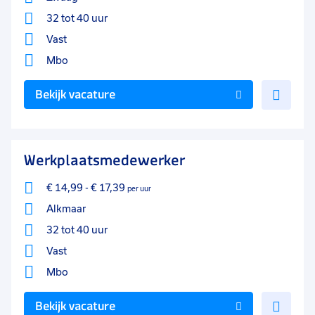
32 tot 40 uur
Vast
Mbo
Voe
Bekijk vacature
toe
aan
favo
Werkplaatsmedewerker
€ 14,99
-
€ 17,39
per uur
Alkmaar
32 tot 40 uur
Vast
Mbo
Voe
Bekijk vacature