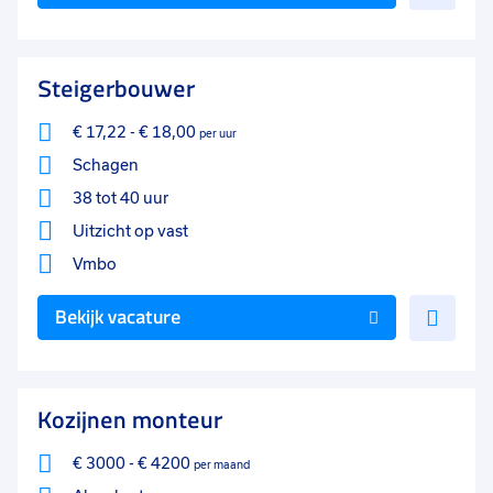
toe
aan
favo
Steigerbouwer
€ 17,22
-
€ 18,00
per uur
Schagen
38 tot 40 uur
Uitzicht op vast
Vmbo
Voe
Bekijk vacature
toe
aan
favo
Kozijnen monteur
€ 3000
-
€ 4200
per maand