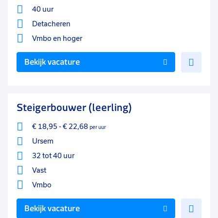
40 uur
Detacheren
Vmbo
en hoger
Voe
Bekijk vacature
toe
aan
favo
Steigerbouwer (leerling)
€ 18,95
-
€ 22,68
per uur
Ursem
32 tot 40 uur
Vast
Vmbo
Voe
Bekijk vacature
toe