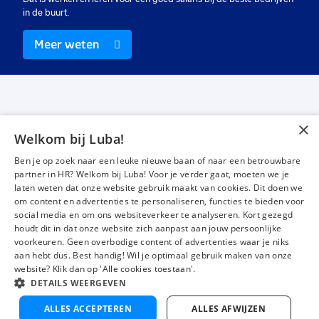
in de buurt.
Meer weten
×
Welkom bij Luba!
Vacatures
Over ons
Ben je op zoek naar een leuke nieuwe baan of naar een betrouwbare
Werken bij Luba
Voor werkgevers
partner in HR? Welkom bij Luba! Voor je verder gaat, moeten we je
laten weten dat onze website gebruik maakt van cookies. Dit doen we
Mijn Luba
Contact
om content en advertenties te personaliseren, functies te bieden voor
social media en om ons websiteverkeer te analyseren. Kort gezegd
houdt dit in dat onze website zich aanpast aan jouw persoonlijke
Instagram
Facebook
LinkedIn
YouTube
Tiktok
voorkeuren. Geen overbodige content of advertenties waar je niks
aan hebt dus. Best handig! Wil je optimaal gebruik maken van onze
website? Klik dan op 'Alle cookies toestaan'.
DETAILS WEERGEVEN
Luba wordt beoordeeld met een
4,3 uit 5
van 1483 Google-reviews
ALLES ACCEPTEREN
ALLES AFWIJZEN