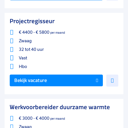
aan
favo
Projectregisseur
€ 4400
-
€ 5800
per maand
Zwaag
32 tot 40 uur
Vast
Hbo
Voe
Bekijk vacature
toe
aan
favo
Werkvoorbereider duurzame warmte
€ 3000
-
€ 4000
per maand
Zwaag