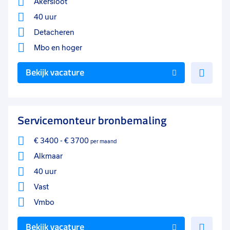
Akersloot
40 uur
Detacheren
Mbo
en hoger
Voe
Bekijk vacature
toe
aan
favo
Servicemonteur bronbemaling
€ 3400
-
€ 3700
per maand
Alkmaar
40 uur
Vast
Vmbo
Voe
Bekijk vacature