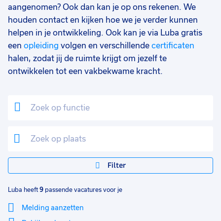
aangenomen? Ook dan kan je op ons rekenen. We
Detacheren
4
houden contact en kijken hoe we je verder kunnen
helpen in je ontwikkeling. Ook kan je via Luba gratis
Uren per week
0
een
opleiding
volgen en verschillende
certificaten
37 - 40+ uur
9
halen, zodat jij de ruimte krijgt om jezelf te
25 - 32 uur
4
ontwikkelen tot een vakbekwame kracht.
Filter
Luba heeft
9
passende vacatures voor je
Melding aanzetten