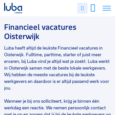
Vakgebied
0
Uren
Filter vacatures
Slui
invullen
Financieel
2
Vacatures
Financieel vacatures
Opleidingsniveau
0
Oisterwijk
Mbo
2
Over ons
Soort contract
0
Luba heeft altijd de leukste Financieel vacatures in
Voor werkgevers
Uitzicht op vast
2
Oisterwijk. Fulltime, parttime, starter of juist meer
Contact
Vast
1
ervaren, bij Luba vind je altijd wat je zoekt. Luba werkt
in Oisterwijk samen met de beste lokale werkgevers.
Detacheren
1
Wij hebben de meeste vacatures bij de leukste
werkgevers en daardoor is er altijd passend werk voor
Uren per week
0
jou.
37 - 40+ uur
1
25 - 32 uur
1
Wanneer je bij ons solliciteert, krijg je binnen één
werkdag een reactie. We nemen persoonlijk contact
17 - 24 uur
1
met je op en zorgen dat jij bij de leukste werkgevers op