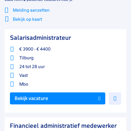
Melding aanzetten
Bekijk op kaart
Mi
Sluiten
Salarisadministrateur
Filter
lo
€ 3900
-
€ 4400
Tilburg
24 tot 28 uur
Vast
Mbo
Voe
Bekijk vacature
toe
aan
favo
Financieel administratief medewerker