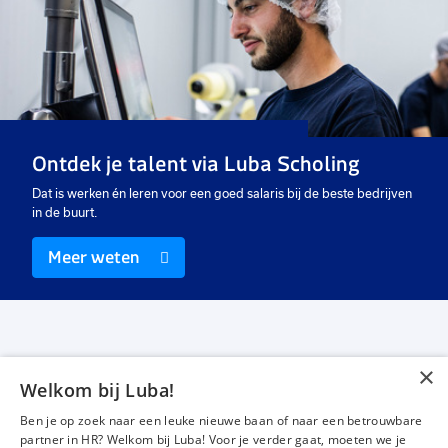
toe
toe
aan
aan
favorieten
favo
Salarisadministrateur
Financieel administratief
medewerker
24 tot 28 uur
40 uur
Vast
Uitzicht op vast
Ontdek je talent via Luba Scholing
€ 3900
-
€ 4400
€ 3600
-
€ 3700
p.m.
Dat is werken én leren voor een goed salaris bij de beste bedrijven
in de buurt.
Meer weten
×
Welkom bij Luba!
Vacatures
Over ons
Ben je op zoek naar een leuke nieuwe baan of naar een betrouwbare
Werken bij Luba
Voor werkgevers
partner in HR? Welkom bij Luba! Voor je verder gaat, moeten we je