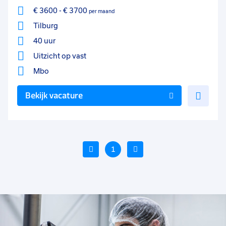
€ 3600
-
€ 3700
per maand
Tilburg
40 uur
Uitzicht op vast
Mbo
Voe
Bekijk vacature
toe
aan
favo
Vorige
1
Volgende
Voeg
Voe