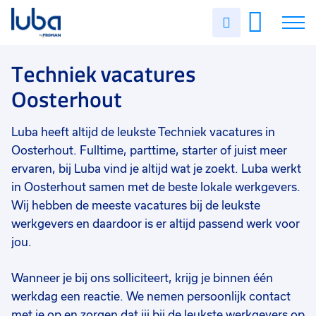
Vakgebied
0
Uren
Filter vacatures
Slui
invullen
Techniek
10
Vacatures
Techniek vacatures
Opleidingsniveau
0
Oosterhout
Mbo
10
Over ons
Vmbo
1
Luba heeft altijd de leukste Techniek vacatures in
Voor werkgevers
Soort contract
0
Oosterhout. Fulltime, parttime, starter of juist meer
Contact
Uitzicht op vast
9
ervaren, bij Luba vind je altijd wat je zoekt. Luba werkt
in Oosterhout samen met de beste lokale werkgevers.
Vast
2
Wij hebben de meeste vacatures bij de leukste
werkgevers en daardoor is er altijd passend werk voor
Detacheren
1
jou.
Uren per week
0
37 - 40+ uur
10
Wanneer je bij ons solliciteert, krijg je binnen één
werkdag een reactie. We nemen persoonlijk contact
25 - 32 uur
1
met je op en zorgen dat jij bij de leukste werkgevers op