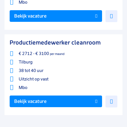
Mbo
Voe
Bekijk vacature
toe
aan
favo
Productiemedewerker cleanroom
€ 2712
-
€ 3100
per maand
Tilburg
38 tot 40 uur
Uitzicht op vast
Mbo
Voe
Bekijk vacature
toe
aan
favo