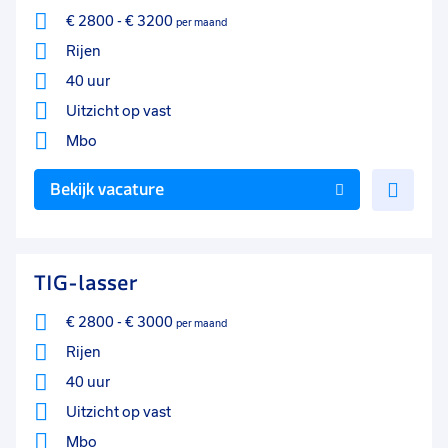
€ 2800
-
€ 3200
per maand
Rijen
40 uur
Uitzicht op vast
Mbo
Voe
Bekijk vacature
toe
aan
favo
TIG-lasser
€ 2800
-
€ 3000
per maand
Rijen
40 uur
Uitzicht op vast
Mbo