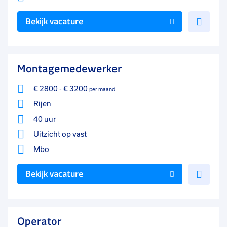
Voe
Bekijk vacature
toe
aan
favo
Montagemedewerker
€ 2800
-
€ 3200
per maand
Rijen
40 uur
Uitzicht op vast
Mbo
Voe
Bekijk vacature
toe
aan
favo
Operator