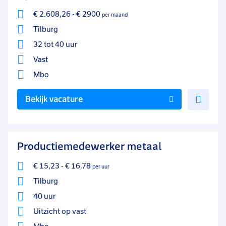
€ 2.608,26
-
€ 2900
per maand
Tilburg
32 tot 40 uur
Vast
Mbo
Voe
Bekijk vacature
toe
aan
favo
Productiemedewerker metaal
€ 15,23
-
€ 16,78
per uur
Tilburg
40 uur
Uitzicht op vast