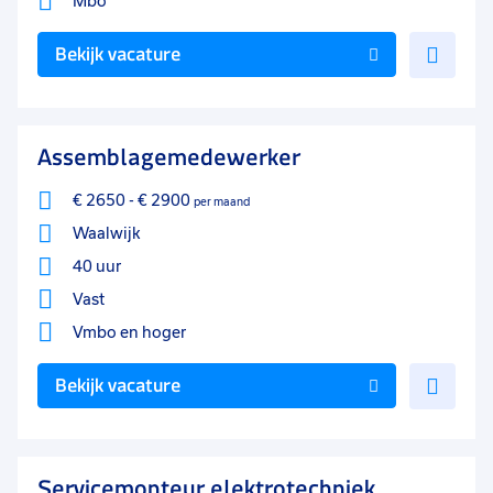
Mbo
Voe
Bekijk vacature
toe
aan
favo
Assemblagemedewerker
€ 2650
-
€ 2900
per maand
Waalwijk
40 uur
Vast
Vmbo
en hoger
Voe
Bekijk vacature
toe
aan
favo
Servicemonteur elektrotechniek