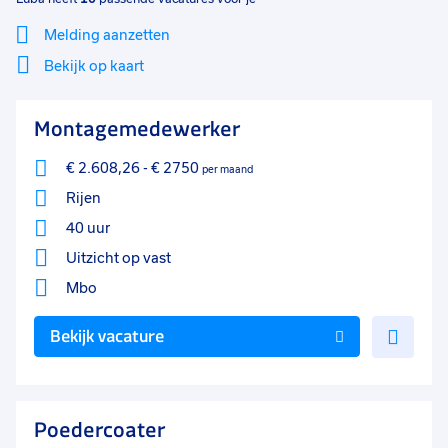
Melding aanzetten
Bekijk op kaart
Mi
Sluiten
Montagemedewerker
Filter
lo
€ 2.608,26
-
€ 2750
per maand
Rijen
40 uur
Uitzicht op vast
Mbo
Voe
Bekijk vacature
toe
aan
favo
Poedercoater