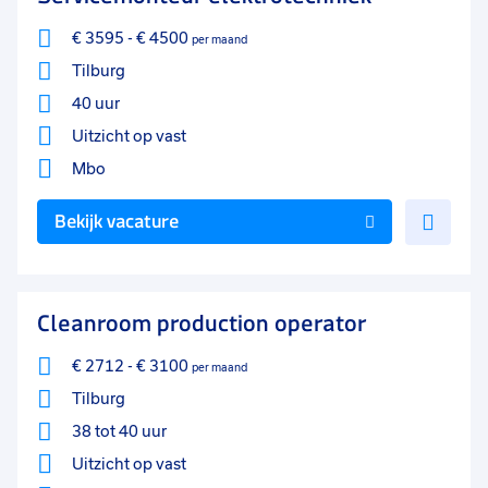
€ 3595
-
€ 4500
per maand
Tilburg
40 uur
Uitzicht op vast
Mbo
Voe
Bekijk vacature
toe
aan
favo
Cleanroom production operator
€ 2712
-
€ 3100
per maand
Tilburg
38 tot 40 uur
Uitzicht op vast