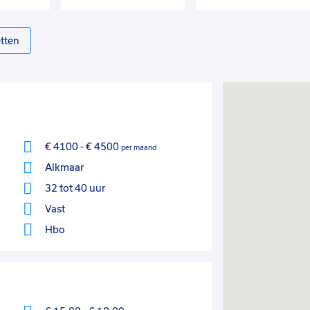
tten
€ 4100
-
€ 4500
per maand
Alkmaar
32 tot 40 uur
Vast
Hbo