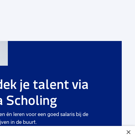
g
Voeg
toe
aan
ek je talent via
rieten
favorie
 Scholing
Financieel medewerker
16 tot 24 uur
Uitzicht op vast
en én leren voor een goed salaris bij de
jven in de buurt.
Alkmaar
×