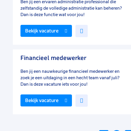
Ben jij een ervaren administratie professional die
zelfstandig de volledige administratie kan beheren?
Dan is deze functie wat voor jou!
Voeg
Bekijk vacature
toe
aan
favorieten
Financieel medewerker
Ben jij een nauwkeurige financieel medewerker en
zoek je een uitdaging in een hecht team vanaf juli?
Dan is deze vacature iets voor jou!
Voeg
Bekijk vacature
toe
aan
favorieten