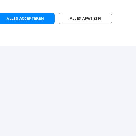
€ 3000
-
€ 4000
ten
p.m.
ALLES ACCEPTEREN
ALLES AFWIJZEN
jn Luba
Contact
atis inschrijven
Zoek vestiging
cature alert maken
 maken
Instagram
Facebook
LinkedIn
YouTube
Tiktok
llicitatietips
Privacy-
en cookiestatement