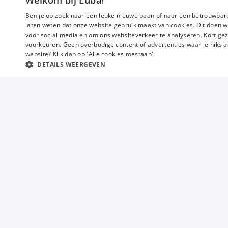
Welkom bij Luba!
€ 4100
-
€ 4500
p.m.
Ben je op zoek naar een leuke nieuwe baan of naar een betrouwbare
laten weten dat onze website gebruik maakt van cookies. Dit doen w
voor social media en om ons websiteverkeer te analyseren. Kort gez
voorkeuren. Geen overbodige content of advertenties waar je niks a
website? Klik dan op 'Alle cookies toestaan'.
DETAILS WEERGEVEN
Vacatures
Techniek
Industrie
Magazijn
Commercieel