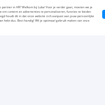
€ 15,00
-
€ 18,00
Meer we
p.u.
 partner in HR? Welkom bij Luba! Voor je verder gaat, moeten we je
e om content en advertenties te personaliseren, functies te bieden
egd houdt dit in dat onze website zich aanpast aan jouw persoonlijke
an hebt dus. Best handig! Wil je optimaal gebruik maken van onze
Over ons
Voor werkgevers
Mi
Vestigingen
Vacature aanmelden
Gr
Luba Scholing
Uitzenden
Va
Werken bij Luba
Werving en selectie
Cv
Wij zijn Luba
Detacheren
So