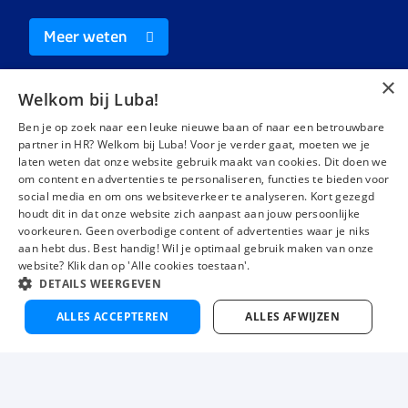
Meer weten
×
Welkom bij Luba!
Ben je op zoek naar een leuke nieuwe baan of naar een betrouwbare
partner in HR? Welkom bij Luba! Voor je verder gaat, moeten we je
laten weten dat onze website gebruik maakt van cookies. Dit doen we
Vacatures
Over ons
om content en advertenties te personaliseren, functies te bieden voor
social media en om ons websiteverkeer te analyseren. Kort gezegd
Werken bij Luba
Voor werkgevers
houdt dit in dat onze website zich aanpast aan jouw persoonlijke
Mijn Luba
Contact
voorkeuren. Geen overbodige content of advertenties waar je niks
aan hebt dus. Best handig! Wil je optimaal gebruik maken van onze
website? Klik dan op 'Alle cookies toestaan'.
DETAILS WEERGEVEN
Instagram
Facebook
LinkedIn
YouTube
Tiktok
ALLES ACCEPTEREN
ALLES AFWIJZEN
Luba wordt beoordeeld met een
4,3 uit 5
van 1483 Google-reviews