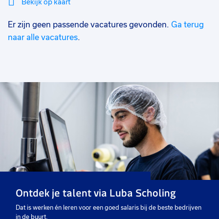
Bekijk op kaart
Er zijn geen passende vacatures gevonden.
Ga terug
Mi
Sluiten
Filter
lo
naar alle vacatures
.
Ontdek je talent via Luba Scholing
Dat is werken én leren voor een goed salaris bij de beste bedrijven
in de buurt.