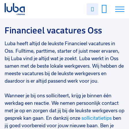
Vakgebied
0
Uren
Filter vacatures
Slui
invullen
Opleidingsniveau
0
Soort contract
0
Vacatures
Financieel vacatures Oss
Uren per week
0
Over ons
Luba heeft altijd de leukste Financieel vacatures in
Oss. Fulltime, parttime, starter of juist meer ervaren,
Voor werkgevers
bij Luba vind je altijd wat je zoekt. Luba werkt in Oss
samen met de beste lokale werkgevers. Wij hebben de
Contact
meeste vacatures bij de leukste werkgevers en
daardoor is er altijd passend werk voor jou.
Wanneer je bij ons solliciteert, krijg je binnen één
werkdag een reactie. We nemen persoonlijk contact
met je op en zorgen dat jij bij de leukste werkgevers op
gesprek kan gaan. En dankzij onze
sollicitatietips
ben
jij goed voorbereid voor jouw nieuwe baan. Ben je