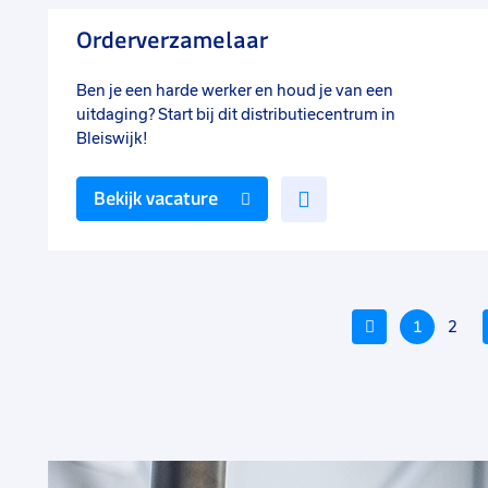
favorieten
Orderverzamelaar
Ben je een harde werker en houd je van een
uitdaging? Start bij dit distributiecentrum in
Bleiswijk!
Voeg
Bekijk vacature
toe
aan
favorieten
Vorige
1
2