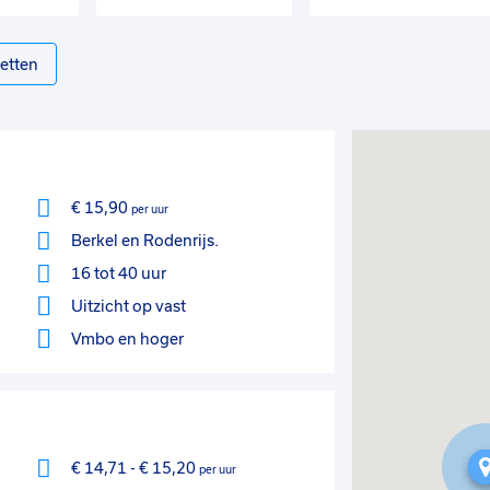
etten
€ 15,90
per uur
Berkel en Rodenrijs.
16 tot 40 uur
Uitzicht op vast
Vmbo
en hoger
€ 14,71
-
€ 15,20
per uur