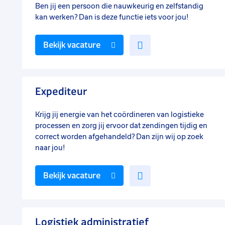
Ben jij een persoon die nauwkeurig en zelfstandig
kan werken? Dan is deze functie iets voor jou!
Voeg
Bekijk vacature
toe
aan
favorieten
Expediteur
Krijg jij energie van het coördineren van logistieke
processen en zorg jij ervoor dat zendingen tijdig en
correct worden afgehandeld? Dan zijn wij op zoek
naar jou!
Voeg
Bekijk vacature
toe
aan
favorieten
Logistiek administratief