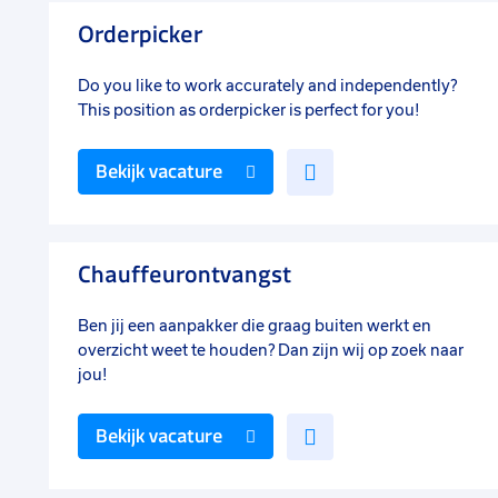
favorieten
Orderpicker
Do you like to work accurately and independently?
This position as orderpicker is perfect for you!
Voeg
Bekijk vacature
toe
aan
favorieten
Chauffeurontvangst
Ben jij een aanpakker die graag buiten werkt en
overzicht weet te houden? Dan zijn wij op zoek naar
jou!
Voeg
Bekijk vacature
toe
aan