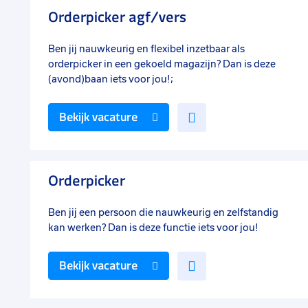
favorieten
Orderpicker agf/vers
Ben jij nauwkeurig en flexibel inzetbaar als
orderpicker in een gekoeld magazijn? Dan is deze
(avond)baan iets voor jou!;
Voeg
Bekijk vacature
toe
aan
favorieten
Orderpicker
Ben jij een persoon die nauwkeurig en zelfstandig
kan werken? Dan is deze functie iets voor jou!
Voeg
Bekijk vacature
toe
aan