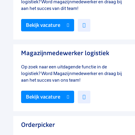
logistiek? Word magazijnmedewerker en draag bij
aan het succes van dit team!
Voeg
Bekijk vacature
toe
aan
favorieten
Magazijnmedewerker logistiek
Op zoek naar een uitdagende functie in de
logistiek? Word Magazijnmedewerker en draag bij
aan het succes van ons team!
Voeg
Bekijk vacature
toe
aan
favorieten
Orderpicker