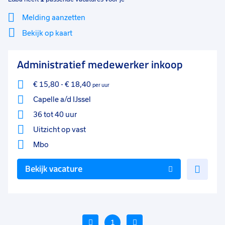
Melding aanzetten
Bekijk op kaart
Mi
Sluiten
Administratief medewerker inkoop
Filter
lo
€ 15,80
-
€ 18,40
per uur
Capelle a/d IJssel
36 tot 40 uur
Uitzicht op vast
Mbo
Voe
Bekijk vacature
toe
aan
favo
Vorige
1
Volgende