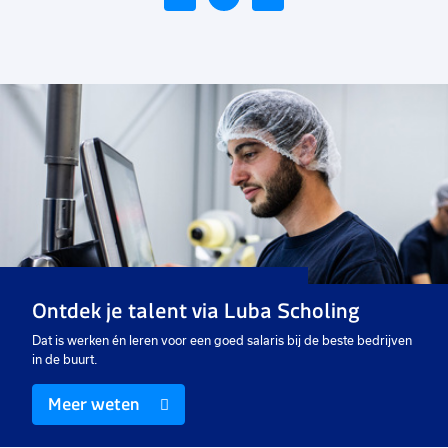
Voeg
toe
aan
favorieten
Administratief medewerker
inkoop
36 tot 40 uur
Uitzicht op vast
Ontdek je talent via Luba Scholing
€ 15,80
-
€ 18,40
p.u.
Dat is werken én leren voor een goed salaris bij de beste bedrijven
in de buurt.
Meer weten