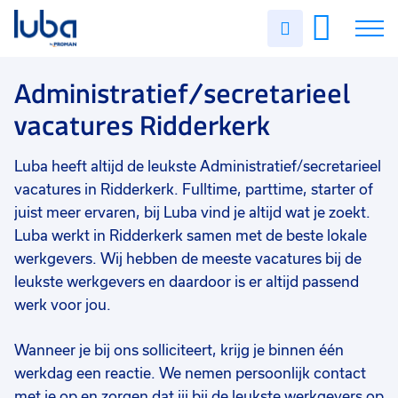
Vakgebied
0
Uren
Filter vacatures
Slui
invullen
Administratief/secretarieel
1
Vacatures
Administratief/secretarieel
Opleidingsniveau
0
vacatures Ridderkerk
Mbo
1
Over ons
Soort contract
0
Luba heeft altijd de leukste Administratief/secretarieel
Voor werkgevers
Uitzicht op vast
1
vacatures in Ridderkerk. Fulltime, parttime, starter of
Contact
juist meer ervaren, bij Luba vind je altijd wat je zoekt.
Uren per week
0
Luba werkt in Ridderkerk samen met de beste lokale
37 - 40+ uur
1
werkgevers. Wij hebben de meeste vacatures bij de
33 - 36 uur
1
leukste werkgevers en daardoor is er altijd passend
werk voor jou.
Wanneer je bij ons solliciteert, krijg je binnen één
werkdag een reactie. We nemen persoonlijk contact
met je op en zorgen dat jij bij de leukste werkgevers op