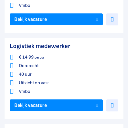
Vmbo
Voe
Bekijk vacature
toe
aan
favo
Logistiek medewerker
€ 14,99
per uur
Dordrecht
40 uur
Uitzicht op vast
Vmbo
Voe
Bekijk vacature
toe
aan
favo