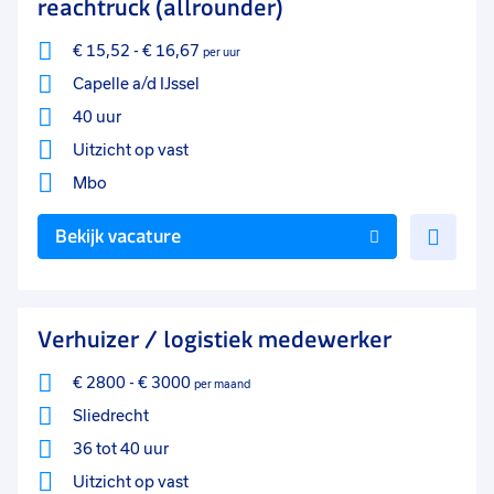
reachtruck (allrounder)
€ 15,52
-
€ 16,67
per uur
Capelle a/d IJssel
40 uur
Uitzicht op vast
Mbo
Voe
Bekijk vacature
toe
aan
favo
Verhuizer / logistiek medewerker
€ 2800
-
€ 3000
per maand
Sliedrecht
36 tot 40 uur
Uitzicht op vast