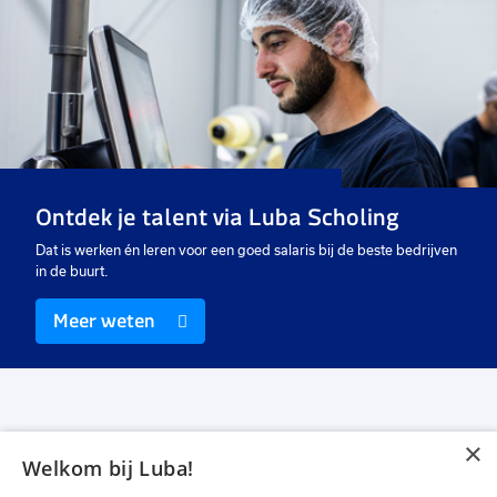
Voeg
Voeg
Voe
toe
toe
toe
aan
aan
aan
favorieten
favorieten
favo
Logistiek medewerker
Magazijn medewerker hef-
Ve
en reachtruck (allrounder)
m
40 uur
40 uur
36
Vast
Uitzicht op vast
Ui
Ontdek je talent via Luba Scholing
€ 2610
-
€ 3000
€ 15,52
-
€ 16,67
€
p.u.
Dat is werken én leren voor een goed salaris bij de beste bedrijven
in de buurt.
Meer weten
×
Welkom bij Luba!
Vacatures
Over ons