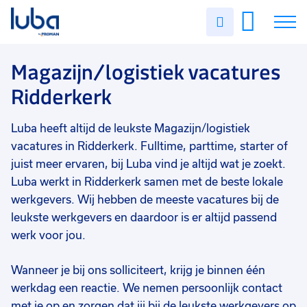
Vakgebied
0
Uren
Filter vacatures
Slui
invullen
Magazijn/logistiek
5
Vacatures
Magazijn/logistiek vacatures
Opleidingsniveau
0
Ridderkerk
Mbo
3
Over ons
Vmbo
2
Luba heeft altijd de leukste Magazijn/logistiek
Voor werkgevers
Soort contract
0
vacatures in Ridderkerk. Fulltime, parttime, starter of
Contact
Uitzicht op vast
5
juist meer ervaren, bij Luba vind je altijd wat je zoekt.
Luba werkt in Ridderkerk samen met de beste lokale
Vast
1
werkgevers. Wij hebben de meeste vacatures bij de
leukste werkgevers en daardoor is er altijd passend
Uren per week
0
werk voor jou.
37 - 40+ uur
5
33 - 36 uur
2
Wanneer je bij ons solliciteert, krijg je binnen één
werkdag een reactie. We nemen persoonlijk contact
met je op en zorgen dat jij bij de leukste werkgevers op