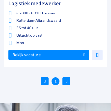
Logistiek medewerker
€ 2800
-
€ 3100
per maand
Rotterdam-Albrandswaard
36 tot 40 uur
Uitzicht op vast
Mbo
Voe
Bekijk vacature
toe
aan
favo
Vorige
1
Volgende