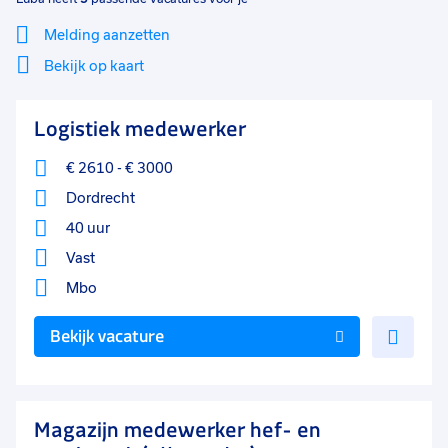
Melding aanzetten
Bekijk op kaart
Mi
Sluiten
Logistiek medewerker
Filter
lo
€ 2610
-
€ 3000
Dordrecht
40 uur
Vast
Mbo
Voe
Bekijk vacature
toe
aan
favo
Magazijn medewerker hef- en