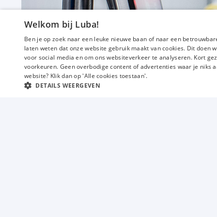
32 tot 40 uur
Vast
Honselersdijk
Welkom bij Luba!
€ 2750
-
€ 3450
Ben je op zoek naar een leuke nieuwe baan of naar een betrouwbare
p.m.
laten weten dat onze website gebruik maakt van cookies. Dit doen w
voor social media en om ons websiteverkeer te analyseren. Kort gez
voorkeuren. Geen overbodige content of advertenties waar je niks a
website? Klik dan op 'Alle cookies toestaan'.
DETAILS WEERGEVEN
Vacatures
Techniek
Industrie
Magazijn