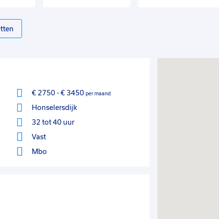
tten
€ 2750
-
€ 3450
per maand
Honselersdijk
32 tot 40 uur
Vast
Mbo