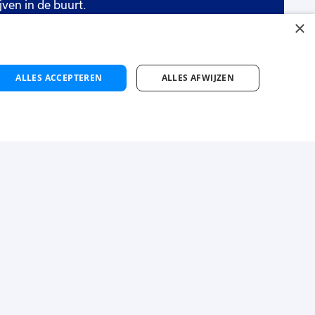
32 tot 40 uur
Vast
jven in de buurt.
×
's-Gravenzande
ten
€ 2900
-
€ 3400
p.m.
ALLES ACCEPTEREN
ALLES AFWIJZEN
jn Luba
Contact
atis inschrijven
Zoek vestiging
cature alert maken
 maken
Instagram
Facebook
LinkedIn
YouTube
Tiktok