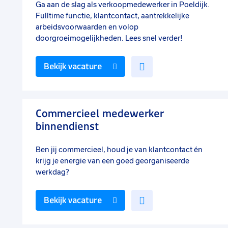
Ga aan de slag als verkoopmedewerker in Poeldijk.
Fulltime functie, klantcontact, aantrekkelijke
arbeidsvoorwaarden en volop
doorgroeimogelijkheden. Lees snel verder!
Voeg
Bekijk vacature
toe
aan
favorieten
Commercieel medewerker
binnendienst
Ben jij commercieel, houd je van klantcontact én
krijg je energie van een goed georganiseerde
werkdag?
Voeg
Bekijk vacature
toe
aan