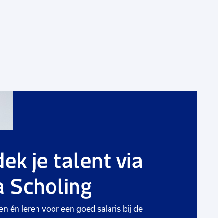
g
Voeg
toe
aan
ek je talent via
rieten
favorie
 Scholing
Commercieel medewerker
binnendienst
en én leren voor een goed salaris bij de