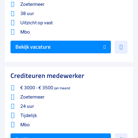
Zoetermeer
38 uur
Uitzicht op vast
Mbo
Voe
Bekijk vacature
toe
aan
favo
Crediteuren medewerker
€ 3000
-
€ 3500
per maand
Zoetermeer
24 uur
Tijdelijk
Mbo
Voe