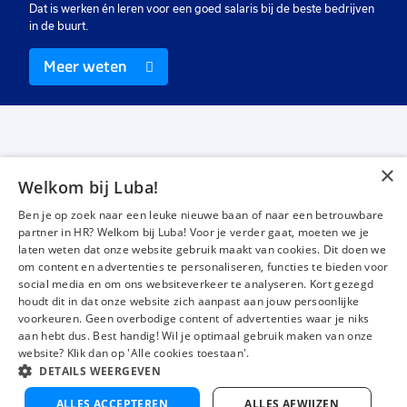
p.m.
p.m.
Dat is werken én leren voor een goed salaris bij de beste bedrijven
in de buurt.
Meer weten
×
Welkom bij Luba!
Vacatures
Over ons
Ben je op zoek naar een leuke nieuwe baan of naar een betrouwbare
Werken bij Luba
Voor werkgevers
partner in HR? Welkom bij Luba! Voor je verder gaat, moeten we je
laten weten dat onze website gebruik maakt van cookies. Dit doen we
Mijn Luba
Contact
om content en advertenties te personaliseren, functies te bieden voor
social media en om ons websiteverkeer te analyseren. Kort gezegd
houdt dit in dat onze website zich aanpast aan jouw persoonlijke
Instagram
Facebook
LinkedIn
YouTube
Tiktok
voorkeuren. Geen overbodige content of advertenties waar je niks
aan hebt dus. Best handig! Wil je optimaal gebruik maken van onze
website? Klik dan op 'Alle cookies toestaan'.
DETAILS WEERGEVEN
Luba wordt beoordeeld met een
4,3 uit 5
van 1484 Google-reviews
ALLES ACCEPTEREN
ALLES AFWIJZEN