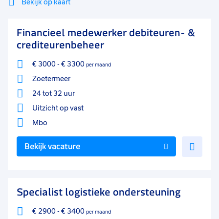
Bekijk op kaart
Mi
Sluiten
Financieel medewerker debiteuren- &
Filter
lo
crediteurenbeheer
€ 3000
-
€ 3300
per maand
Zoetermeer
24 tot 32 uur
Uitzicht op vast
Mbo
Voe
Bekijk vacature
toe
aan
favo
Specialist logistieke ondersteuning
€ 2900
-
€ 3400
per maand