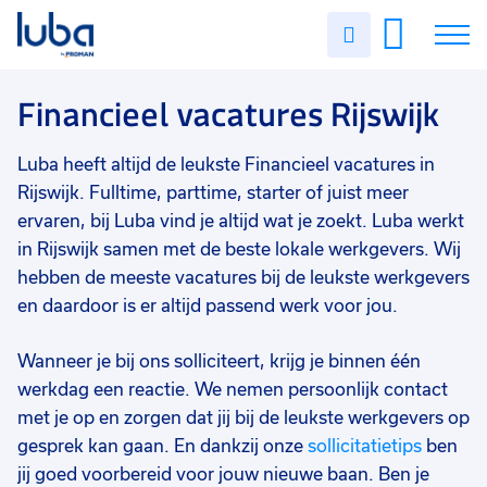
Vakgebied
0
Uren
Filter vacatures
Slui
invullen
Financieel
3
Vacatures
Financieel vacatures Rijswijk
Opleidingsniveau
0
Mbo
3
Over ons
Luba heeft altijd de leukste Financieel vacatures in
Soort contract
0
Rijswijk. Fulltime, parttime, starter of juist meer
Voor werkgevers
Uitzicht op vast
2
ervaren, bij Luba vind je altijd wat je zoekt. Luba werkt
in Rijswijk samen met de beste lokale werkgevers. Wij
Contact
Tijdelijk
1
hebben de meeste vacatures bij de leukste werkgevers
Uren per week
0
en daardoor is er altijd passend werk voor jou.
17 - 24 uur
2
Wanneer je bij ons solliciteert, krijg je binnen één
37 - 40+ uur
1
werkdag een reactie. We nemen persoonlijk contact
met je op en zorgen dat jij bij de leukste werkgevers op
25 - 32 uur
1
gesprek kan gaan. En dankzij onze
sollicitatietips
ben
jij goed voorbereid voor jouw nieuwe baan. Ben je