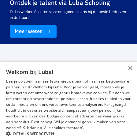
Ontdek je talent via Luba Scholing
Dat is werken én leren voor een goed salaris bij de beste bedrijven
in de buurt.
Meer weten
×
Welkom bij Luba!
Vacatures
Over ons
Ben je op zoek naar een leuke nieuwe baan of naar een betrouwbare
Werken bij Luba
Voor werkgevers
partner in HR? Welkom bij Luba! Voor je verder gaat, moeten we je
laten weten dat onze website gebruik maakt van cookies. Dit doen we
Mijn Luba
Contact
om content en advertenties te personaliseren, functies te bieden voor
social media en om ons websiteverkeer te analyseren. Kort gezegd
houdt dit in dat onze website zich aanpast aan jouw persoonlijke
Instagram
Facebook
LinkedIn
YouTube
Tiktok
voorkeuren. Geen overbodige content of advertenties waar je niks
aan hebt dus. Best handig! Wil je optimaal gebruik maken van onze
website? Klik dan op 'Alle cookies toestaan'.
DETAILS WEERGEVEN