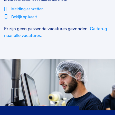
Melding aanzetten
Bekijk op kaart
Er zijn geen passende vacatures gevonden.
Ga terug
Mi
Sluiten
Filter
lo
naar alle vacatures
.