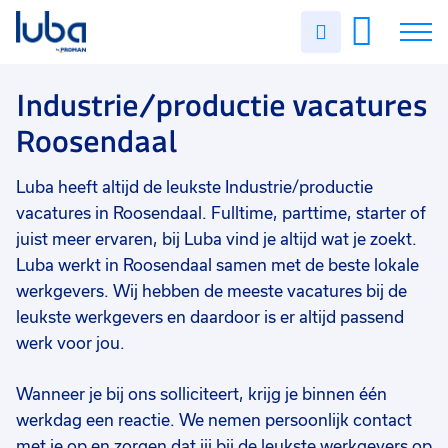
Vakgebied
0
Uren
Filter vacatures
Slui
invullen
Opleidingsniveau
0
Soort contract
0
Vacatures
Industrie/productie vacatures
Uren per week
0
Roosendaal
Over ons
Luba heeft altijd de leukste Industrie/productie
Voor werkgevers
vacatures in Roosendaal. Fulltime, parttime, starter of
Contact
juist meer ervaren, bij Luba vind je altijd wat je zoekt.
Luba werkt in Roosendaal samen met de beste lokale
werkgevers. Wij hebben de meeste vacatures bij de
leukste werkgevers en daardoor is er altijd passend
werk voor jou.
Wanneer je bij ons solliciteert, krijg je binnen één
werkdag een reactie. We nemen persoonlijk contact
met je op en zorgen dat jij bij de leukste werkgevers op