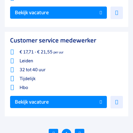
Voe
Bekijk vacature
toe
aan
favo
Customer service medewerker
€ 17,71
-
€ 21,55
per uur
Leiden
32 tot 40 uur
Tijdelijk
Hbo
Voe
Bekijk vacature
toe
aan
favo