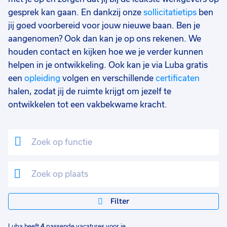
37 - 40+ uur
2
gesprek kan gaan. En dankzij onze
sollicitatietips
ben
jij goed voorbereid voor jouw nieuwe baan. Ben je
17 - 24 uur
2
aangenomen? Ook dan kan je op ons rekenen. We
houden contact en kijken hoe we je verder kunnen
helpen in je ontwikkeling. Ook kan je via Luba gratis
een
opleiding
volgen en verschillende
certificaten
halen, zodat jij de ruimte krijgt om jezelf te
ontwikkelen tot een vakbekwame kracht.
Filter
Luba heeft
4
passende vacatures voor je