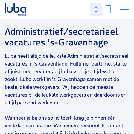
Vakgebied
0
Uren
Filter vacatures
Slui
invullen
Administratief/secretarieel
4
Vacatures
Administratief/secretarieel
Opleidingsniveau
0
vacatures 's-Gravenhage
Mbo
3
Over ons
Hbo
1
Luba heeft altijd de leukste Administratief/secretarieel
Voor werkgevers
Soort contract
0
vacatures in 's-Gravenhage. Fulltime, parttime, starter
Contact
Uitzicht op vast
3
of juist meer ervaren, bij Luba vind je altijd wat je
zoekt. Luba werkt in 's-Gravenhage samen met de
Tijdelijk
2
beste lokale werkgevers. Wij hebben de meeste
vacatures bij de leukste werkgevers en daardoor is er
Vast
1
altijd passend werk voor jou.
Detacheren
1
Wanneer je bij ons solliciteert, krijg je binnen één
Uren per week
0
werkdag een reactie. We nemen persoonlijk contact
25 - 32 uur
3
met je op en zorgen dat jij bij de leukste werkgevers op