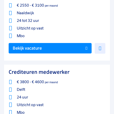
€ 2550
-
€ 3100
per maand
Naaldwijk
24 tot 32 uur
Uitzicht op vast
Mbo
Voe
Bekijk vacature
toe
aan
favo
Crediteuren medewerker
€ 3800
-
€ 4600
per maand
Delft
24 uur
Uitzicht op vast
Mbo