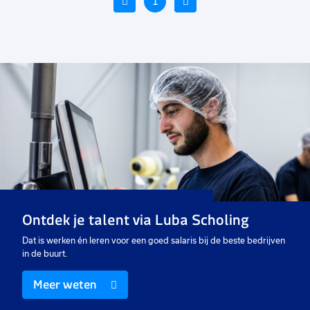
Vorige
1
Volgende
Voeg
Voeg
Voe
toe
toe
toe
aan
aan
aan
favorieten
favorieten
favo
Administratief medewerker
Administratief medewerker
Cr
32 tot 40 uur
24 tot 32 uur
24
Vast
Uitzicht op vast
Ui
Ontdek je talent via Luba Scholing
€ 2550
-
€ 2900
€ 2550
-
€ 3100
€
p.m.
p.m.
Dat is werken én leren voor een goed salaris bij de beste bedrijven
in de buurt.
Meer weten