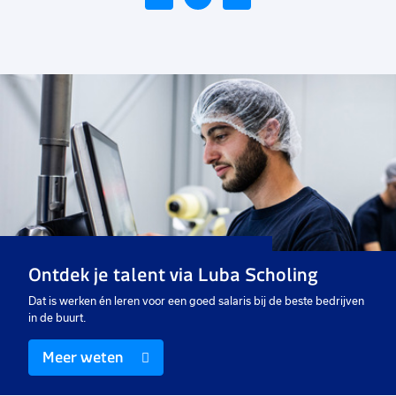
Voeg
toe
aan
favorieten
HR medewerker
24 tot 32 uur
Uitzicht op vast
€ 3150
-
€ 3600
p.m.
Ontdek je talent via Luba Scholing
Dat is werken én leren voor een goed salaris bij de beste bedrijven
in de buurt.
Meer weten