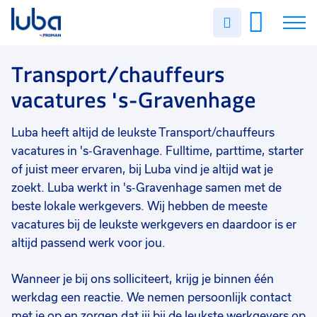
Vakgebied
0
Uren
Filter vacatures
Slui
invullen
Transport/chauffeurs
1
Vacatures
Transport/chauffeurs
Opleidingsniveau
0
vacatures 's-Gravenhage
Mbo
1
Over ons
Soort contract
0
Luba heeft altijd de leukste Transport/chauffeurs
Voor werkgevers
Uitzicht op vast
1
vacatures in 's-Gravenhage. Fulltime, parttime, starter
Contact
of juist meer ervaren, bij Luba vind je altijd wat je
Uren per week
0
zoekt. Luba werkt in 's-Gravenhage samen met de
25 - 32 uur
1
beste lokale werkgevers. Wij hebben de meeste
17 - 24 uur
1
vacatures bij de leukste werkgevers en daardoor is er
altijd passend werk voor jou.
Wanneer je bij ons solliciteert, krijg je binnen één
werkdag een reactie. We nemen persoonlijk contact
met je op en zorgen dat jij bij de leukste werkgevers op