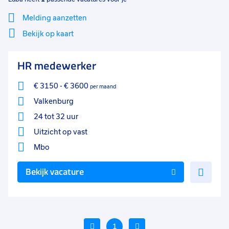
Melding aanzetten
Bekijk op kaart
Mi
Sluiten
HR medewerker
Filter
lo
€ 3150
-
€ 3600
per maand
Valkenburg
24 tot 32 uur
Uitzicht op vast
Mbo
Voe
Bekijk vacature
toe
aan
favo
Vorige
1
Volgende